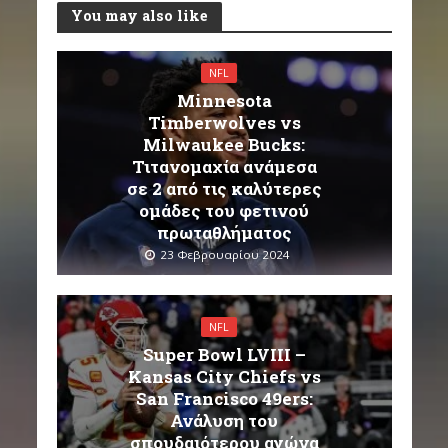
You may also like
NFL
Minnesota
Timberwolves vs
Milwaukee Bucks:
Τιτανομαχία ανάμεσα
σε 2 από τις καλύτερες
ομάδες του φετινού
πρωταθλήματος
23 Φεβρουαρίου 2024
NFL
Super Bowl LVIII –
Kansas City Chiefs vs
San Francisco 49ers:
Ανάλυση του
σπουδαιότερου αγώνα