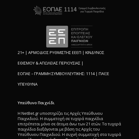
21+ | ΑΡΜΟΔΙΟΣ ΡΥΘΜΙΣΤΗΣ ΕΕΕΠ | ΚΙΝΔΥΝΟΣ
ΕΘΙΣΜΟΥ & ΑΠΩΛΕΙΑΣ ΠΕΡΙΟΥΣΙΑΣ |
ΕΟΠΑΕ – ΓΡΑΜΜΗ ΣΥΜΒΟΥΛΕΥΤΙΚΗΣ: 1114 | ΠΑΙΞΕ
ΥΠΕΥΘΥΝΑ
Υπεύθυνο Παιχνίδι
Η NetBet.gr υποστηρίζει τις Αρχές Υπεύθυνου
Παιχνιδιού. Η συμμετοχή σε τυχερά παιχνίδια
επιτρέπεται μόνο σε άτομα άνω των 21 ετών. Τα τυχερά
παιχνίδια διεξάγονται με βάση τις Αρχές του
Υπεύθυνου Παιχνιδιού. Η συχνή συμμετοχή στα τυχερά