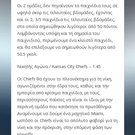
Οι 2 ομάδες δεν πηγαίνουν τα παιχνίδια τους σε
υψηλά σκορ τις τελευταίες βδομάδες, έχοντας
και οι 2, 3/5 παιχνίδια τις τελευταίες βδομάδες,
στα οποία σημειώθηκαν λιγότεροι από 50 πόντοι.
Λαμβάνοντας υπόψη και τη σημασία του
παιχνιδιού, περιμένουμε ένα κλειστό παιχνίδι,
και θα επιλέξουμε να σημειωθούν λιγότερα από
50.5 γκολ.
Νικητής Αγώνα / Kansas City Chiefs – 1.45
Οι Chiefs θα έχουν το πλεονέκτημα για τη νίκη,
αγωνιζόμενοι στην έδρα τους, καθώς και την
εμπειρία από κρίσιμα παιχνίδια, με τους
περισσότερους παίκτες να είναι οι ίδιοι με την
περσινή ομάδα που κατέκτησε το πρωτάθλημα.
Αναμένουμε να δούμε ένα μαχητικό Miami,
ωστόσο οι Chiefs είναι το απόλυτο φαβορί για τη
νίκη και την πρόκριση, στην επόμενη φάση των
playoffs.