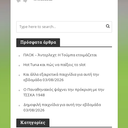
Πρόσφατα άρθρα
ΠΑΟΚ – Άντερλεχτ: Η Τούμπα ετοιμάζεται
Hot Tuna και πώς να παίξεις το slot
Και άλλα εξαιρετικά παιχνίδια για αυτή την
εβδομάδα 03/08/2026
Ο Παναθηναϊκός ψάχνει την πρόκριση με την
ΤΣΣΚΑ 1948
Δημοφιλή παιχνίδια για αυτή την εβδομάδα
03/08/2026
Kατηγορίες