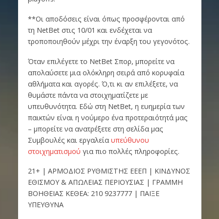
**Οι αποδόσεις είναι όπως προσφέρονται από
τη NetBet στις 10/01 και ενδέχεται να
τροποποιηθούν μέχρι την έναρξη του γεγονότος.
Όταν επιλέγετε το NetBet Σπορ, μπορείτε να
απολαύσετε μια ολόκληρη σειρά από κορυφαία
αθλήματα και αγορές. Ό,τι κι αν επιλέξετε, να
θυμάστε πάντα να στοιχηματίζετε με
υπευθυνότητα. Εδώ στη NetBet, η ευημερία των
παικτών είναι η νούμερο ένα προτεραιότητά μας
– μπορείτε να ανατρέξετε στη σελίδα μας
Συμβουλές και εργαλεία
υπεύθυνου
στοιχηματισμού
για πιο πολλές πληροφορίες.
21+ | ΑΡΜΟΔΙΟΣ ΡΥΘΜΙΣΤΗΣ ΕΕΕΠ | ΚΙΝΔΥΝΟΣ
ΕΘΙΣΜΟΥ & ΑΠΩΛΕΙΑΣ ΠΕΡΙΟΥΣΙΑΣ | ΓΡΑΜΜΗ
ΒΟΗΘΕΙΑΣ ΚΕΘΕΑ: 210 9237777 | ΠΑΙΞΕ
ΥΠΕΥΘΥΝΑ