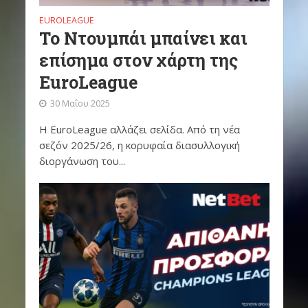
EUROLEAGUE
Το Ντουμπάι μπαίνει και
επίσημα στον χάρτη της
EuroLeague
30 Μαΐου 2025
Η EuroLeague αλλάζει σελίδα. Από τη νέα
σεζόν 2025/26, η κορυφαία διασυλλογική
διοργάνωση του...