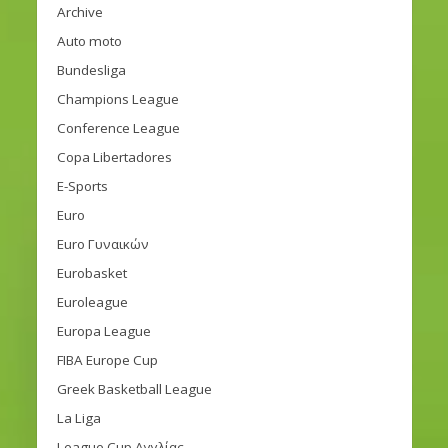
Archive
Auto moto
Bundesliga
Champions League
Conference League
Copa Libertadores
E-Sports
Euro
Euro Γυναικών
Eurobasket
Euroleague
Europa League
FIBA Europe Cup
Greek Basketball League
La Liga
League Cup Αγγλίας