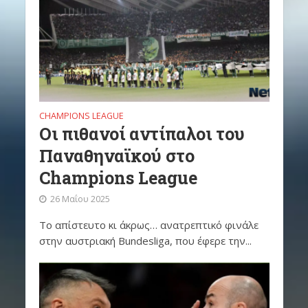
CHAMPIONS LEAGUE
Οι πιθανοί αντίπαλοι του
Παναθηναϊκού στο
Champions League
26 Μαΐου 2025
Το απίστευτο κι άκρως… ανατρεπτικό φινάλε
στην αυστριακή Bundesliga, που έφερε την...