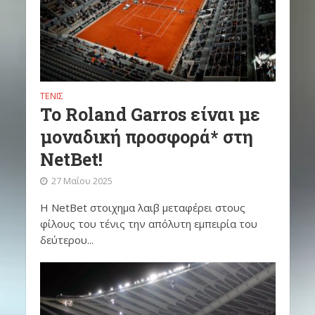
ΤΈΝΙΣ
To Roland Garros είναι με
μοναδική προσφορά* στη
NetBet!
27 Μαΐου 2025
Η NetBet στοιχημα λαιβ μεταφέρει στους
φίλους του τένις την απόλυτη εμπειρία του
δεύτερου...