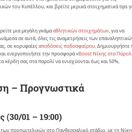
κών του Κυπέλλου, και βρείτε μερικά στοιχηματικά tips γ
ρείτε μια μεγάλη γκάμα
αθλητικών στοιχημάτων
, για να
Ανάμεσα σε αυτά, όλες τις αναμετρήσεις των επαναληπτικώ
ας, σε κορυφαίες
αποδόσεις ποδοσφαίρου
. Δημιουργήστε 
, και ενεργοποιήστε την προσφορά «
Boost Νίκης στα Παρολ
τα κέρδη σας στα παρολί να ενισχύονται έως και 50%,
ση – Προγνωστικά
 (30/01 – 19:00)
των προημιτελικών στο Πανθεσσαλικό στάδιο, με τη Νίκη