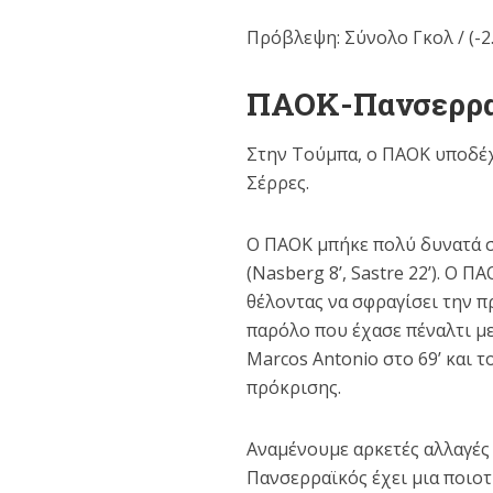
Πρόβλεψη: Σύνολο Γκολ / (-2.
ΠΑΟΚ-Πανσερραϊκ
Στην Τούμπα, ο ΠΑΟΚ υποδέχ
Σέρρες.
Ο ΠΑΟΚ μπήκε πολύ δυνατά στ
(Nasberg 8’, Sastre 22’). Ο 
θέλοντας να σφραγίσει την π
παρόλο που έχασε πέναλτι με
Marcos Antonio στο 69’ και τ
πρόκρισης.
Αναμένουμε αρκετές αλλαγές 
Πανσερραϊκός έχει μια ποιοτ