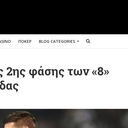
ASINO
ΠΌΚΕΡ
BLOG CATEGORIES
 2ης φάσης των «8»
δας