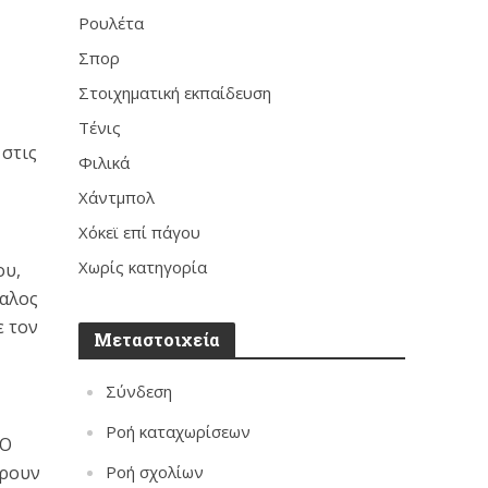
Ρουλέτα
Σπορ
Στοιχηματική εκπαίδευση
Τένις
 στις
Φιλικά
Χάντμπολ
Χόκεϊ επί πάγου
Χωρίς κατηγορία
ου,
φαλος
ε τον
Μεταστοιχεία
Σύνδεση
Ροή καταχωρίσεων
 Ο
άρουν
Ροή σχολίων