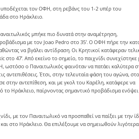
 υποδέχεται τον ΟΦΗ, στη ρεβάνς του 1-2 υπέρ του
άδα στο Ηράκλειο.
Παναιτωλικός μπήκε πιο δυνατά στην αναμέτρηση,
ροβάδισμα με τον Joao Pedro στο 35’. Ο ΟΦΗ πήρε την κα
αθώντας να βγάλει αντίδραση. Οι Κρητικοί κατάφεραν τελι
c στο 47’. Από εκείνο το σημείο, το παιχνίδι συνεχίστηκε 
Η, ωστόσο ο Παναιτωλικός φαινόταν να πατάει καλύτερα σ
ις αντεπιθέσεις. Έτσι, στην τελευταία φάση του αγώνα, στ
σε στην αντεπίθεση, και με γκολ του Καρέλη, κατάφερε να
πό το Ηράκλειο, παίρνοντας σημαντικό προβάδισμα ενόψει
ίδι, με τον Παναιτωλικό να προσπαθεί να παίξει με την ίδ
και στο Ηράκλειο. Θα επιλέξουμε να σημειωθούν λιγότερα