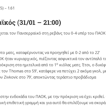
5) – 1.61
ός (31/01 – 21:00)
εται τον Πανσερραϊκό στη ρεβάνς του 0-4 υπέρ του ΠΑΟΚ
ο ματς, καταφέρνοντας να προηγηθεί με 0-2 από το 22’
ΠΑΟΚ ήταν κυριαρχικός, πιέζοντας ασφυκτικά τον αντίπαλό τ
ο
ρόκριση στα ημιτελικά από το 1
κιόλας ματς. Έτσι, ο δικέ
 τον Thomas στο 59’, κατάφερε να πετύχει 2 ακόμα γκολ, μ
ον Zivkovic στο 79’, αποκτώντας τεράστιο προβάδισμα
στην ενδεκάδα του ΠΑΟΚ, με την πρόκριση να έχει κριθεί.
ική επιθετική γραμμή και για αυτό θα επιλέξουμε να σκορ