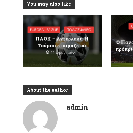
You may also like
EUROPA LEAGUE
ΠΟΔΌΣΦΑΙΡΟ
ΠΑΟΚ – Άντερλεχτ: Η
Ο Πανα
Τούμπα ετοιμάζεται
πρόκρι
11 ώρες πρίν
About the author
admin