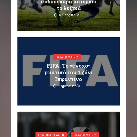
ποδόσφαιρο καταργεί
τα λεξικά
4 ώρες πρίν
ΠΟΔΌΣΦΑΙΡΟ
FIFA: Το «ένοχο»
μυστικό του Τζάνι
Ινφαντίνο
1 ημέρα πρίν
EUROPA LEAGUE
ΠΟΔΌΣΦΑΙΡΟ