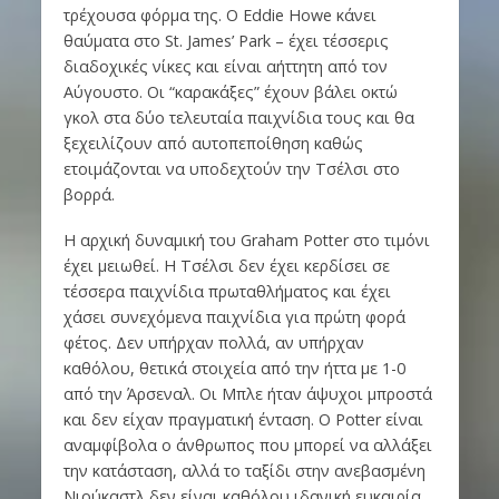
τρέχουσα φόρμα της. Ο Eddie Howe κάνει
θαύματα στο St. James’ Park – έχει τέσσερις
διαδοχικές νίκες και είναι αήττητη από τον
Αύγουστο. Οι “καρακάξες” έχουν βάλει οκτώ
γκολ στα δύο τελευταία παιχνίδια τους και θα
ξεχειλίζουν από αυτοπεποίθηση καθώς
ετοιμάζονται να υποδεχτούν την Τσέλσι στο
βορρά.
Η αρχική δυναμική του Graham Potter στο τιμόνι
έχει μειωθεί. Η Τσέλσι δεν έχει κερδίσει σε
τέσσερα παιχνίδια πρωταθλήματος και έχει
χάσει συνεχόμενα παιχνίδια για πρώτη φορά
φέτος. Δεν υπήρχαν πολλά, αν υπήρχαν
καθόλου, θετικά στοιχεία από την ήττα με 1-0
από την Άρσεναλ. Οι Μπλε ήταν άψυχοι μπροστά
και δεν είχαν πραγματική ένταση. Ο Potter είναι
αναμφίβολα ο άνθρωπος που μπορεί να αλλάξει
την κατάσταση, αλλά το ταξίδι στην ανεβασμένη
Νιούκαστλ δεν είναι καθόλου ιδανική ευκαιρία