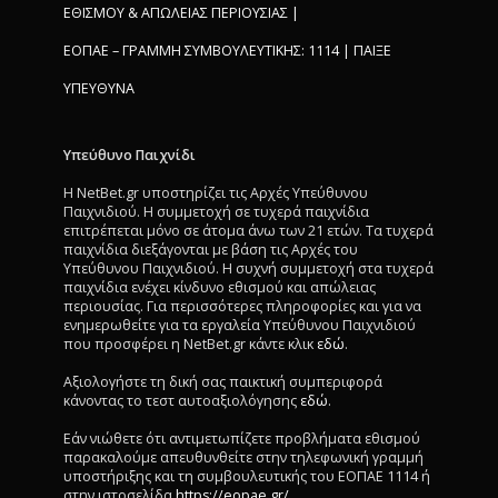
ΕΘΙΣΜΟΥ & ΑΠΩΛΕΙΑΣ ΠΕΡΙΟΥΣΙΑΣ |
ΕΟΠΑΕ – ΓΡΑΜΜΗ ΣΥΜΒΟΥΛΕΥΤΙΚΗΣ: 1114 | ΠΑΙΞΕ
ΥΠΕΥΘΥΝΑ
Υπεύθυνο Παιχνίδι
Η NetBet.gr υποστηρίζει τις Αρχές Υπεύθυνου
Παιχνιδιού. Η συμμετοχή σε τυχερά παιχνίδια
επιτρέπεται μόνο σε άτομα άνω των 21 ετών. Τα τυχερά
παιχνίδια διεξάγονται με βάση τις Αρχές του
Υπεύθυνου Παιχνιδιού. Η συχνή συμμετοχή στα τυχερά
παιχνίδια ενέχει κίνδυνο εθισμού και απώλειας
περιουσίας. Για περισσότερες πληροφορίες και για να
ενημερωθείτε για τα εργαλεία Υπεύθυνου Παιχνιδιού
που προσφέρει η NetBet.gr κάντε κλικ
εδώ
.
Αξιολογήστε τη δική σας παικτική συμπεριφορά
κάνοντας το τεστ αυτοαξιολόγησης
εδώ
.
Εάν νιώθετε ότι αντιμετωπίζετε προβλήματα εθισμού
παρακαλούμε απευθυνθείτε στην τηλεφωνική γραμμή
υποστήριξης και τη συμβουλευτικής του ΕΟΠΑΕ 1114 ή
στην ιστοσελίδα
https://eopae.gr/