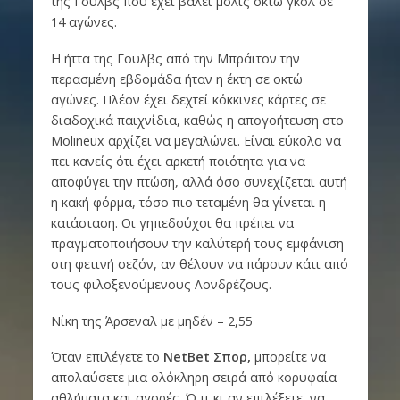
της Γουλβς που έχει βάλει μόλις οκτώ γκολ σε
14 αγώνες.
Η ήττα της Γουλβς από την Μπράιτον την
περασμένη εβδομάδα ήταν η έκτη σε οκτώ
αγώνες. Πλέον έχει δεχτεί κόκκινες κάρτες σε
διαδοχικά παιχνίδια, καθώς η απογοήτευση στο
Molineux αρχίζει να μεγαλώνει. Είναι εύκολο να
πει κανείς ότι έχει αρκετή ποιότητα για να
αποφύγει την πτώση, αλλά όσο συνεχίζεται αυτή
η κακή φόρμα, τόσο πιο τεταμένη θα γίνεται η
κατάσταση. Οι γηπεδούχοι θα πρέπει να
πραγματοποιήσουν την καλύτερή τους εμφάνιση
στη φετινή σεζόν, αν θέλουν να πάρουν κάτι από
τους φιλοξενούμενους Λονδρέζους.
Νίκη της Άρσεναλ με μηδέν – 2,55
Όταν επιλέγετε το
NetBet
Σπορ
,
μπορείτε να
απολαύσετε μια ολόκληρη σειρά από κορυφαία
αθλήματα και αγορές. Ό,τι κι αν επιλέξετε, να