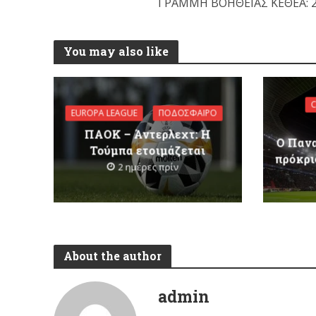
ΓΡΑΜΜΗ ΒΟΗΘΕΙΑΣ ΚΕΘΕΑ: 2
You may also like
EUROPA LEAGUE
ΠΟΔΌΣΦΑΙΡΟ
ΠΑΟΚ – Άντερλεχτ: Η
Ο Πανα
Τούμπα ετοιμάζεται
πρόκρι
2 ημέρες πρίν
About the author
admin