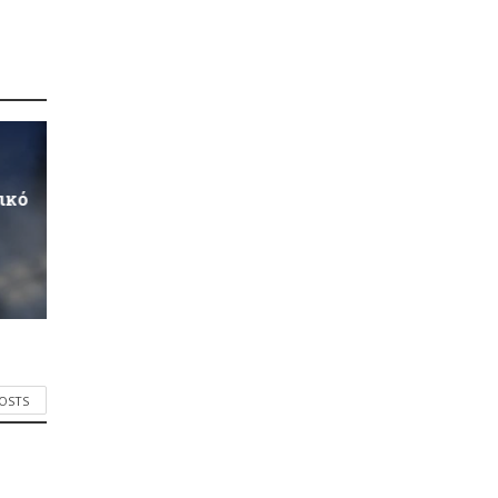
λικό
POSTS