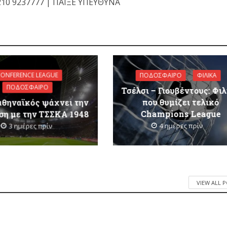
10 9237777 | ΠΑΙΞΕ ΥΠΕΥΘΥΝΑ
CONFERENCE LEAGUE
ΠΟΔΌΣΦΑΙΡΟ
ΦΙΛΙΚΆ
ΠΟΔΌΣΦΑΙΡΟ
Τσέλσι – Γιουβέντους: Φι
που θυμίζει τελικό
θηναϊκός ψάχνει την
Champions League
ση με την ΤΣΣΚΑ 1948
4 ημέρες πρίν
3 ημέρες πρίν
VIEW ALL 