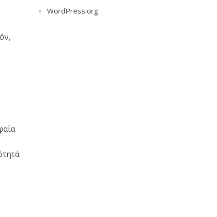
WordPress.org
όν,
φαία
ότητά