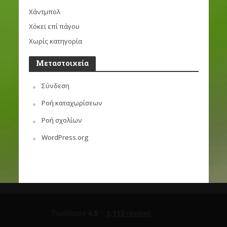
Χάντμπολ
Χόκεϊ επί πάγου
Χωρίς κατηγορία
Μεταστοιχεία
Σύνδεση
Ροή καταχωρίσεων
Ροή σχολίων
WordPress.org