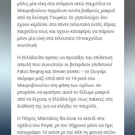
μόλις μία νίκη στα επόμενα οκτώ παιχνίδια το
Μαυροβούνιο τερμάτισε εννέα βαθμούς μακριά
από τη δεύτερη Τουρκία. Οι γηπεδούχοι δεν
έχουν κερδίσει στα πέντε τελευταία εντός έδρας
παιχνίδια τους και έχουν καταφέρει να πάρουν
μόνο μία νίκη στα τελευταία 10 παιχνίδια
συνολικά.
Η Ελλάδα θα πρέπει να προσέξει την επιθετική
απειλή που συνιστούν οι βετεράνοι επιθετικοί
Fatos Beqiraj και Stevan Jovetic – το ζευγάρι
σκόραρε μαζί επτά από τα 14 γκολ του
Μαυροβουνίου στη φάση των ομίλων. Αν
μπορέσει να κρατήσει αυτό το δίδυμο μακριά
από τα δίχτυα, η Ελλάδα έχει τους παίκτες στη
διάθεσή της για να ελέγξει το παιχνίδι.
Ο Πέτρος Μάνταλος θα είναι το κλειδί στα
σχέδια του Poyet, με τον 30χρονο μέσο να έχει
καταγράψει 10 ασίστ με την ΑΕΚ τη φετινή σεζόν.