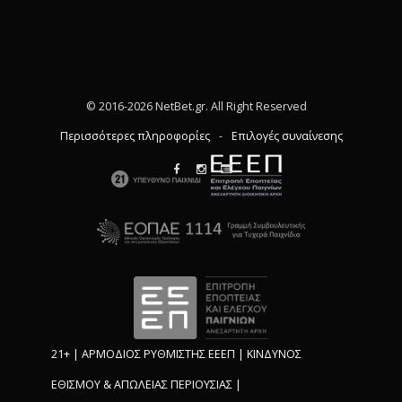
© 2016-2026 NetBet.gr. All Right Reserved
Περισσότερες πληροφορίες
-
Επιλογές συναίνεσης
21+ | ΑΡΜΟΔΙΟΣ ΡΥΘΜΙΣΤΗΣ ΕΕΕΠ | ΚΙΝΔΥΝΟΣ
ΕΘΙΣΜΟΥ & ΑΠΩΛΕΙΑΣ ΠΕΡΙΟΥΣΙΑΣ |