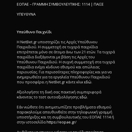
ΕΟΠΑΕ – ΓΡΑΜΜΗ ΣΥΜΒΟΥΛΕΥΤΙΚΗΣ: 1114 | ΠΑΙΞΕ
ΥΠΕΥΘΥΝΑ
Υπεύθυνο Παιχνίδι
Η NetBet.gr υποστηρίζει τις Αρχές Υπεύθυνου
Παιχνιδιού. Η συμμετοχή σε τυχερά παιχνίδια
επιτρέπεται μόνο σε άτομα άνω των 21 ετών. Τα τυχερά
παιχνίδια διεξάγονται με βάση τις Αρχές του
Υπεύθυνου Παιχνιδιού. Η συχνή συμμετοχή στα τυχερά
παιχνίδια ενέχει κίνδυνο εθισμού και απώλειας
περιουσίας. Για περισσότερες πληροφορίες και για να
ενημερωθείτε για τα εργαλεία Υπεύθυνου Παιχνιδιού
που προσφέρει η NetBet.gr κάντε κλικ
εδώ
.
Αξιολογήστε τη δική σας παικτική συμπεριφορά
κάνοντας το τεστ αυτοαξιολόγησης
εδώ
.
Εάν νιώθετε ότι αντιμετωπίζετε προβλήματα εθισμού
παρακαλούμε απευθυνθείτε στην τηλεφωνική γραμμή
υποστήριξης και τη συμβουλευτικής του ΕΟΠΑΕ 1114 ή
στην ιστοσελίδα
https://eopae.gr/