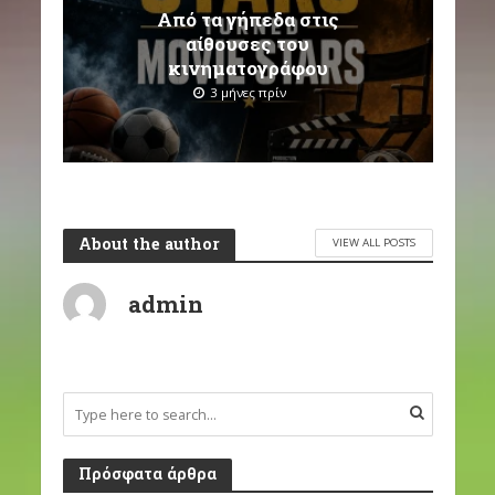
Από τα γήπεδα στις
αίθουσες του
κινηματογράφου
3 μήνες πρίν
About the author
VIEW ALL POSTS
admin
Πρόσφατα άρθρα