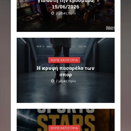
για αυτή την εβδομάδα
15/06/2026
2 μήνες πρίν
ΧΩΡΊΣ ΚΑΤΗΓΟΡΊΑ
Η κρυφή πασαρέλα των
σπορ
2 μήνες πρίν
ΧΩΡΊΣ ΚΑΤΗΓΟΡΊΑ