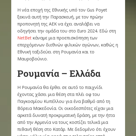
Η νέα εποχή της Εθνικής υπό τον Gus Poyet
ξεκινά αυτή την Παρασκευή, με τον πρώην
προπονητή της ΑΕΚ να έχει αναλάβει να
οδηγήσει την ομάδα του στο Euro 2024. Εδώ στη
NetBet
κάναμε μια προεπισκόπηση των
επερχόμενων διεθνών φιλικών αγώνων, καθώς η
Εθνική ταξιδεύει στη Ρουμανία και το
Μαυροβούνιο.
Ρουμανία – Ελλάδα
Η Ρουμανία θα έρθει σε αυτό το παιχνίδι
έχοντας χάσει μια θέση στα πλέι οφ του
Παγκοσμίου Κυπέλλου για ένα βαθμό από τη
Βόρεια Μακεδονία. Οι οικοδεσπότες είχαν μια
αρκετά δυνατή προκριματική δράση, με την ήττα
από την Αρμενία να τους κοστίζει τελικά μια
πιθανή θέση στο Κατάρ. Με δεδομένο ότι έχουν