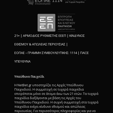
21+ | ΑΡΜΟΔΙΟΣ ΡΥΘΜΙΣΤΗΣ ΕΕΕΠ | ΚΙΝΔΥΝΟΣ
ΕΘΙΣΜΟΥ & ΑΠΩΛΕΙΑΣ ΠΕΡΙΟΥΣΙΑΣ |
ΕΟΠΑΕ – ΓΡΑΜΜΗ ΣΥΜΒΟΥΛΕΥΤΙΚΗΣ: 1114 | ΠΑΙΞΕ
ΥΠΕΥΘΥΝΑ
Υπεύθυνο Παιχνίδι
Η NetBet.gr υποστηρίζει τις Αρχές Υπεύθυνου
Παιχνιδιού. Η συμμετοχή σε τυχερά παιχνίδια
επιτρέπεται μόνο σε άτομα άνω των 21 ετών. Τα τυχερά
παιχνίδια διεξάγονται με βάση τις Αρχές του
Υπεύθυνου Παιχνιδιού. Η συχνή συμμετοχή στα τυχερά
παιχνίδια ενέχει κίνδυνο εθισμού και απώλειας
περιουσίας. Για περισσότερες πληροφορίες και για να