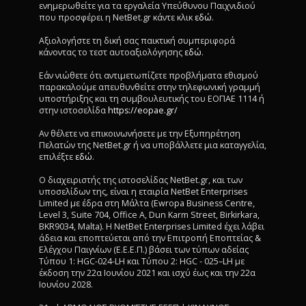
ενημερωθείτε για τα εργαλεία Υπεύθυνου Παιχνιδιού
που προσφέρει η NetBet.gr κάντε κλικ
εδώ
.
Αξιολογήστε τη δική σας παικτική συμπεριφορά
κάνοντας το τεστ αυτοαξιολόγησης
εδώ
.
Εάν νιώθετε ότι αντιμετωπίζετε προβλήματα εθισμού
παρακαλούμε απευθυνθείτε στην τηλεφωνική γραμμή
υποστήριξης και τη συμβουλευτικής του ΕΟΠΑΕ 1114 ή
στην ιστοσελίδα
https://eopae.gr/
Αν θέλετε να επικοινωνήσετε με την Εξυπηρέτηση
Πελατών της NetBet.gr ή να υποβάλλετε μια καταγγελία,
επιλέξτε
εδώ
.
Ο διαχειριστής της ιστοσελίδας NetBet.gr, και των
υποσελίδων της, είναι η εταιρία NetBet Enterprises
Limited με έδρα στη Μάλτα (Ewropa Business Centre,
Level 3, Suite 704, Office A, Dun Karm Street, Birkirkara,
BKR9034, Malta). Η NetBet Enterprises Limited έχει λάβει
άδεια και εποπτεύεται από την Επιτροπή Εποπτείας &
Ελέγχου Παιγνίων (Ε.Ε.Ε.Π.) βάσει των τύπων αδείας
Τύπου 1: HGC-024-LH και Τύπου 2: HGC - 025–LH με
έκδοση την 22α Ιουνίου 2021 και ισχύ έως και την 22α
Ιουνίου 2028.