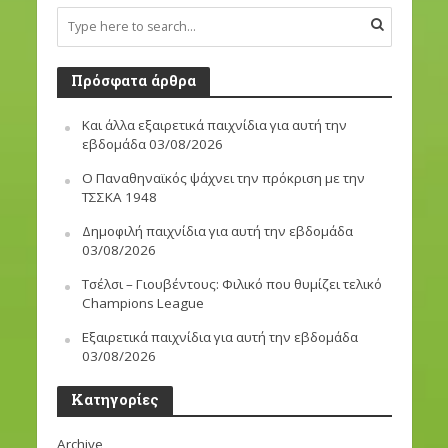
Πρόσφατα άρθρα
Και άλλα εξαιρετικά παιχνίδια για αυτή την
εβδομάδα 03/08/2026
Ο Παναθηναϊκός ψάχνει την πρόκριση με την
ΤΣΣΚΑ 1948
Δημοφιλή παιχνίδια για αυτή την εβδομάδα
03/08/2026
Τσέλσι – Γιουβέντους: Φιλικό που θυμίζει τελικό
Champions League
Εξαιρετικά παιχνίδια για αυτή την εβδομάδα
03/08/2026
Kατηγορίες
Archive