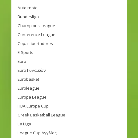
Auto moto
Bundesliga
Champions League
Conference League
Copa Libertadores
E-Sports
Euro
Euro Γυναικών
Eurobasket
Euroleague
Europa League
FIBA Europe Cup
Greek Basketball League
La Liga
League Cup Αγγλίας