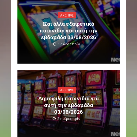
ARCHIVE
Και άλλα εξαιρετικά
παιχνίδια για αυτή την
εβδομάδα 03/08/2026
17 ώρες πρίν
ARCHIVE
Δημοφιλή παιχνίδια για
αυτή την εβδομάδα
03/08/2026
2 ημέρες πρίν