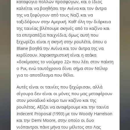
καταφύγιο πολλών προσφύγων, και ο ίδιος
καλείται να βοηθήσει την Ανίνα και τον άντρα
της να ξεφύγουν από τους Ναζί και να
ταξιδέψουν στην Αμερική. Καθ’ όλη την διάρκεια
της ταινίας βλέπουμε σκηνές από το καζίνο και
τα επιτραπέζια παιχνίδια, όμως αυτή που
ξεχωρίζει είναι η σκηνή στην ρουλέτα, όπου ο
Blaine βοηθά την Ανίνα και τον άντρα της να
κερδίσουν. Χαρακτηριστική είναι η ατάκα
«δοκίμασες το νούμερο 22» που λέει στον παίκτη
ο Ρικ, ενώ ταυτόχρονα δίνει σήμα στον Ντίλερ
για το αποτέλεσμα που θέλει.
Αυτές είναι οι ταινίες που ξεχώρισαν, αλλά
σίγουρα δεν είναι οι μόνες που μας μεταφέρουν
στον μοναδικό κόσμο των καζίνο και της
ρουλέτας. Αξίζει να αναφέρουμε και την ταινία
Indecent Proposal (1993) με τον Woody Harrelson
και την Demi Moore, στην οποίο οι δυο
νιόπαντροι πάνε μήνα του μέλιτος στο Λας