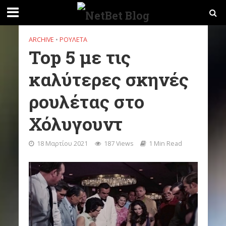
ARCHIVE
•
ΡΟΥΛΈΤΑ
Top 5 με τις
καλύτερες σκηνές
ρουλέτας στο
Χόλυγουντ
18 Μαρτίου 2021
187 Views
1 Min Read