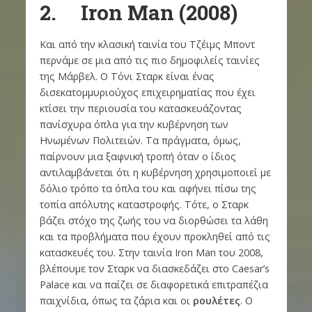
2. Iron Man (2008)
Και από την κλασική ταινία του Τζέιμς Μποντ
περνάμε σε μια από τις πιο δημοφιλείς ταινίες
της Μάρβελ. Ο Τόνι Σταρκ είναι ένας
δισεκατομμυριούχος επιχειρηματίας που έχει
κτίσει την περιουσία του κατασκευάζοντας
πανίσχυρα όπλα για την κυβέρνηση των
Ηνωμένων Πολιτειών. Τα πράγματα, όμως,
παίρνουν μια ξαφνική τροπή όταν ο ίδιος
αντιλαμβάνεται ότι η κυβέρνηση χρησιμοποιεί με
δόλιο τρόπο τα όπλα του και αφήνει πίσω της
τοπία απόλυτης καταστροφής. Τότε, ο Σταρκ
βάζει στόχο της ζωής του να διορθώσει τα λάθη
και τα προβλήματα που έχουν προκληθεί από τις
κατασκευές του. Στην ταινία Iron Man του 2008,
βλέπουμε τον Σταρκ να διασκεδάζει στο Caesar’s
Palace και να παίζει σε διαφορετικά επιτραπέζια
παιχνίδια, όπως τα ζάρια και οι
ρουλέτες
. Ο