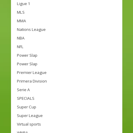
Ligue 1
MLS
MMA
Nations League
NBA
NFL
Power Slap
Power Slap
Premier League
Primera Division
Serie A
SPECIALS
Super Cup
Super League
Virtual sports
WNBA