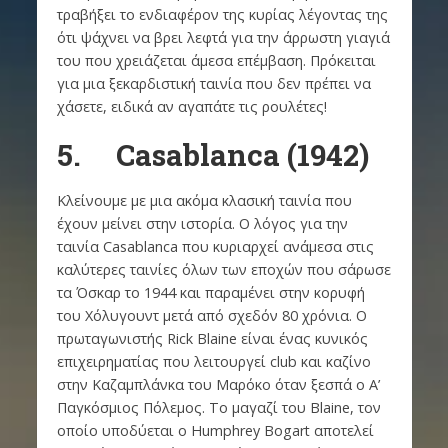
τραβήξει το ενδιαφέρον της κυρίας λέγοντας της
ότι ψάχνει να βρει λεφτά για την άρρωστη γιαγιά
του που χρειάζεται άμεσα επέμβαση. Πρόκειται
για μια ξεκαρδιστική ταινία που δεν πρέπει να
χάσετε, ειδικά αν αγαπάτε τις ρουλέτες!
5. Casablanca (1942)
Κλείνουμε με μια ακόμα κλασική ταινία που
έχουν μείνει στην ιστορία. Ο λόγος για την
ταινία Casablanca που κυριαρχεί ανάμεσα στις
καλύτερες ταινίες όλων των εποχών που σάρωσε
τα Όσκαρ το 1944 και παραμένει στην κορυφή
του Χόλυγουντ μετά από σχεδόν 80 χρόνια. Ο
πρωταγωνιστής Rick Blaine είναι ένας κυνικός
επιχειρηματίας που λειτουργεί club και καζίνο
στην Καζαμπλάνκα του Μαρόκο όταν ξεσπά ο Α’
Παγκόσμιος Πόλεμος. Το μαγαζί του Blaine, τον
οποίο υποδύεται ο Humphrey Bogart αποτελεί