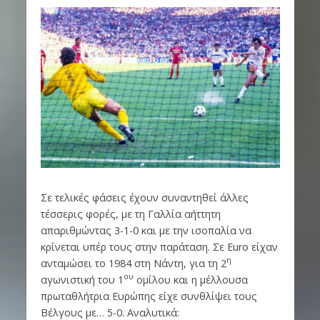
Σε τελικές φάσεις έχουν συναντηθεί άλλες
τέσσερις φορές, με τη Γαλλία αήττητη
απαριθμώντας 3-1-0 και με την ισοπαλία να
κρίνεται υπέρ τους στην παράταση. Σε Euro είχαν
η
ανταμώσει το 1984 στη Νάντη, για τη 2
ου
αγωνιστική του 1
ομίλου και η μέλλουσα
πρωταθλήτρια Ευρώπης είχε συνθλίψει τους
Βέλγους με… 5-0. Αναλυτικά: