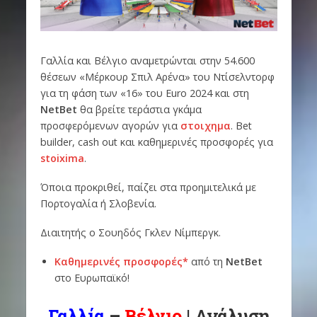
Γαλλία και Βέλγιο αναμετρώνται στην 54.600
θέσεων «Μέρκουρ Σπιλ Αρένα» του Ντίσελντορφ
για τη φάση των «16» του Euro 2024 και στη
NetBet
θα βρείτε τεράστια γκάμα
προσφερόμενων αγορών για
στοιχημα
. Βet
builder, cash out και καθημερινές προσφορές για
stoixima
.
Όποια προκριθεί, παίζει στα προημιτελικά με
Πορτογαλία ή Σλοβενία.
Διαιτητής ο Σουηδός Γκλεν Νίμπεργκ.
Καθημερινές προσφορές*
από τη
NetBet
στο Ευρωπαϊκό!
Γαλλία
–
Βέλγιο
| Ανάλυση