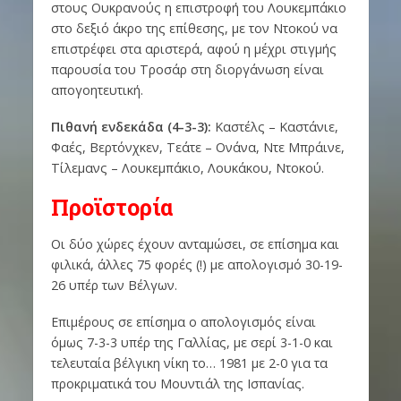
στους Ουκρανούς η επιστροφή του Λουκεμπάκιο
στο δεξιό άκρο της επίθεσης, με τον Ντοκού να
επιστρέφει στα αριστερά, αφού η μέχρι στιγμής
παρουσία του Τροσάρ στη διοργάνωση είναι
απογοητευτική.
Πιθανή ενδεκάδα (4-3-3):
Καστέλς – Καστάνιε,
Φαές, Βερτόνχκεν, Τεάτε – Ονάνα, Ντε Μπράινε,
Τίλεμανς – Λουκεμπάκιο, Λουκάκου, Ντοκού.
Προϊστορία
Οι δύο χώρες έχουν ανταμώσει, σε επίσημα και
φιλικά, άλλες 75 φορές (!) με απολογισμό 30-19-
26 υπέρ των Βέλγων.
Επιμέρους σε επίσημα ο απολογισμός είναι
όμως 7-3-3 υπέρ της Γαλλίας, με σερί 3-1-0 και
τελευταία βέλγικη νίκη το… 1981 με 2-0 για τα
προκριματικά του Μουντιάλ της Ισπανίας.