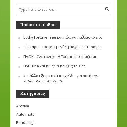
Πρόσφατα άρθρα
Lucky Fortune Tree και πώς να παίξεις το slot
Σάκκαρη – Γκοφ: Η μεγάλη μάχη στο Τορόντο
ΠΑΟΚ – Άντερλεχτ: Η Τούμπα ετοιμάζεται
Hot Tuna και πώς να παίξεις το slot
Και άλλα εξαιρετικά παιχνίδια για αυτή την
εβδομάδα 03/08/2026
Kατηγορίες
Archive
Auto moto
Bundesliga