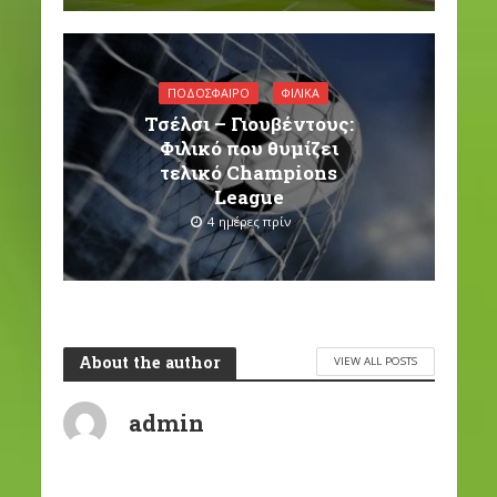
ΠΟΔΌΣΦΑΙΡΟ
ΦΙΛΙΚΆ
Τσέλσι – Γιουβέντους:
Φιλικό που θυμίζει
τελικό Champions
League
4 ημέρες πρίν
About the author
VIEW ALL POSTS
admin