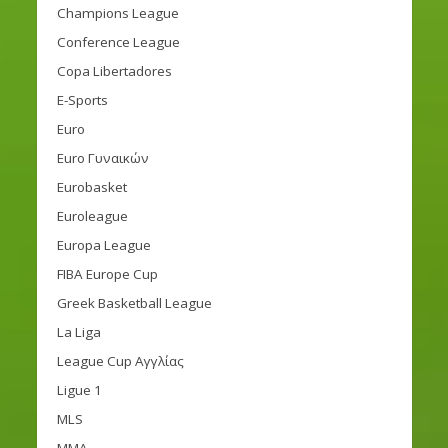
Champions League
Conference League
Copa Libertadores
E-Sports
Euro
Euro Γυναικών
Eurobasket
Euroleague
Europa League
FIBA Europe Cup
Greek Basketball League
La Liga
League Cup Αγγλίας
Ligue 1
MLS