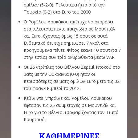
ομίλων (5-2-0). Τελευταία ήττα από την
Τουρκία (0-2) στο Euro του 2000.
Ο Ρομέλου Λουκάκου απέτυχε να σκοράρει
στα τελευταία πέντε παιχνίδια σε Μουντιάλ
και Euro, έχοντας όμως 15 σουτ σε αυτά.
Ενδεικτικό ότι είχε σημειώσει 7 γκολ στα
προηγούμενα πέντε! Φέτος έκανε 10 σουτ (τα 7
στην εστία) συν τρία ακυρωθέντα μέσω VAR!
Οι 26 ντρίπλες του Βέλγου Ζερεμί Ντοκού στο
ματς με την Ουκρανία (0-0) ήταν οι
περισσότερες σε ματς ομίλων Euro μετά τις 32
του Φρανκ Ριμπερί το 2012.
Κέβιν ντε Μπράινε και Ρομέλου Λουκάκου
έφτασαν τις 25 συμμετοχές σε Μουντιάλ και
Euro για το Βέλγιο, ισοφαρίζοντας τον Τιμπό
Κουρτουά.
ΚΑΘΗΜΕΡΙΝΕΣ