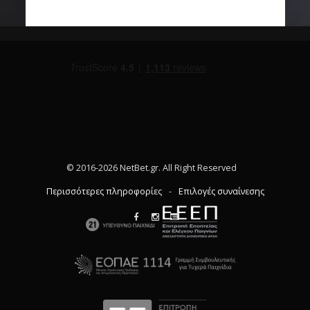
© 2016-2026 NetBet.gr. All Right Reserved
Περισσότερες πληροφορίες
-
Επιλογές συναίνεσης