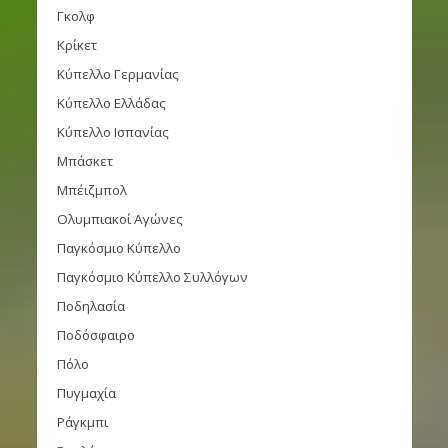
Γκολφ
Κρίκετ
Κύπελλο Γερμανίας
Κύπελλο Ελλάδας
Κύπελλο Ισπανίας
Μπάσκετ
Μπέιζμπολ
Ολυμπιακοί Αγώνες
Παγκόσμιο Κύπελλο
Παγκόσμιο Κύπελλο Συλλόγων
Ποδηλασία
Ποδόσφαιρο
Πόλο
Πυγμαχία
Ράγκμπι