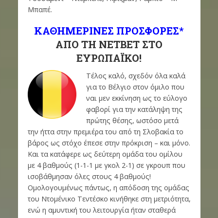
Μπαπέ.
ΚΑΘΗΜΕΡΙΝΕΣ ΠΡΟΣΦΟΡΕΣ*
ΑΠΟ ΤΗ
NETBET
ΣΤΟ
ΕΥΡΩΠΑΪΚΟ!
Τέλος καλό, σχεδόν όλα καλά
για το Βέλγιο στον όμιλο που
ναι μεν εκκίνηση ως το εύλογο
φαβορί για την κατάληψη της
πρώτης θέσης, ωστόσο μετά
την ήττα στην πρεμιέρα του από τη Σλοβακία το
βάρος ως στόχο έπεσε στην πρόκριση – και μόνο.
Και τα κατάφερε ως δεύτερη ομάδα του ομίλου
με 4 βαθμούς (1-1-1 με γκολ 2-1) σε γκρουπ που
ισοβάθμησαν όλες στους 4 βαθμούς!
Ομολογουμένως πάντως, η απόδοση της ομάδας
του Ντομένικο Τεντέσκο κινήθηκε στη μετριότητα,
ενώ η αμυντική του λειτουργία ήταν σταθερά