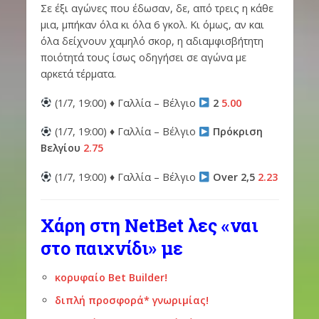
Σε έξι αγώνες που έδωσαν, δε, από τρεις η κάθε
μια, μπήκαν όλα κι όλα 6 γκολ. Κι όμως, αν και
όλα δείχνουν χαμηλό σκορ, η αδιαμφισβήτητη
ποιότητά τους ίσως οδηγήσει σε αγώνα με
αρκετά τέρματα.
(1/7, 19:00)
♦️
Γαλλία – Βέλγιο
2
5.00
(1/7, 19:00)
♦️
Γαλλία – Βέλγιο
Πρόκριση
Βελγίου
2.75
(1/7, 19:00)
♦️
Γαλλία – Βέλγιο
Over
2,5
2.23
Χάρη στη
NetBet
λες «ναι
στο παιχνίδι» με
κορυφαίο
Bet
Builder
!
διπλή προσφορά* γνωριμίας!