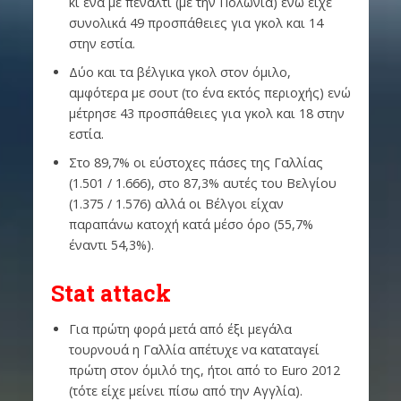
κι ένα με πέναλτι (με την Πολωνία) ενώ είχε
συνολικά 49 προσπάθειες για γκολ και 14
στην εστία.
Δύο και τα βέλγικα γκολ στον όμιλο,
αμφότερα με σουτ (το ένα εκτός περιοχής) ενώ
μέτρησε 43 προσπάθειες για γκολ και 18 στην
εστία.
Στο 89,7% οι εύστοχες πάσες της Γαλλίας
(1.501 / 1.666), στο 87,3% αυτές του Βελγίου
(1.375 / 1.576) αλλά οι Βέλγοι είχαν
παραπάνω κατοχή κατά μέσο όρο (55,7%
έναντι 54,3%).
Stat
attack
Για πρώτη φορά μετά από έξι μεγάλα
τουρνουά η Γαλλία απέτυχε να καταταγεί
πρώτη στον όμιλό της, ήτοι από το Euro 2012
(τότε είχε μείνει πίσω από την Αγγλία).