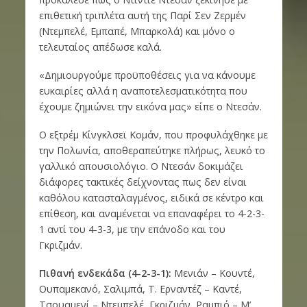
επιθετική τριπλέτα αυτή της Παρί Σεν Ζερμέν
(Ντεμπελέ, Εμπαπέ, Μπαρκολά) και μόνο ο
τελευταίος απέδωσε καλά.
«Δημιουργούμε προϋποθέσεις για να κάνουμε
ευκαιρίες αλλά η αναποτελεσματικότητα που
έχουμε ζημιώνει την εικόνα μας» είπε ο Ντεσάν.
Ο εξτρέμ Κίνγκλσεϊ Κομάν, που προφυλάχθηκε με
την Πολωνία, αποθεραπεύτηκε πλήρως, λευκό το
γαλλικό απουσιολόγιο. Ο Ντεσάν δοκιμάζει
διάφορες τακτικές δείχνοντας πως δεν είναι
καθόλου κατασταλαγμένος, ειδικά σε κέντρο και
επίθεση, και αναμένεται να επαναφέρει το 4-2-3-
1 αντί του 4-3-3, με την επάνοδο και του
Γκριζμάν.
Πιθανή ενδεκάδα (4-2-3-1):
Μενιάν – Κουντέ,
Ουπαμεκανό, Σαλιμπά, Τ. Ερναντέζ – Καντέ,
Τσουαμενί – Ντεμπελέ, Γκριζμάν, Ραμπιό – Μ’