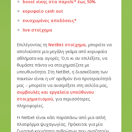
boost
νίκης στα παρολί* έως 50%
κορυφαίο
cash
out
ενισχυμένες αποδόσεις*
live
στοίχημα
Επιλέγοντας τη
NetBet στοίχημα
, μπορείτε να
απολαύσετε μια μεγάλη γκάμα από κορυφαία
αθλήματα και αγορές. Ό,τι κι αν επιλέξετε, να
θυμάστε πάντα να στοιχηματίζετε με
υπευθυνότητα. Στη NetBet, η διασκέδαση των
παικτών είναι η υπ’ αριθμόν ένα προτεραιότητά
μας – μπορείτε να ανατρέξετε στη σελίδα μας,
συμβουλές και εργαλεία υπεύθυνου
στοιχηματισμού
, για περισσότερες
πληροφορίες.
H Netbet είναι κάτι παραπάνω από μια απλή
πλατφόρμα ψυχαγωγίας. Πρόκειται για μία
ζωντανή κοινότητα ανθρώπων που αναζητούν