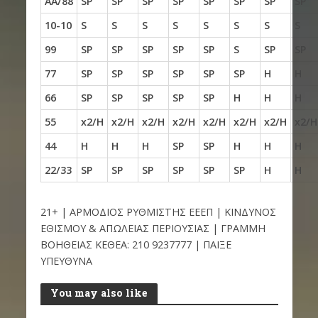
AA/88
SP
SP
SP
SP
SP
SP
SP
SP
10-10
S
S
S
S
S
S
S
S
99
SP
SP
SP
SP
SP
S
SP
SP
77
SP
SP
SP
SP
SP
SP
H
H
66
SP
SP
SP
SP
SP
H
H
H
55
x2/H
x2/H
x2/H
x2/H
x2/H
x2/H
x2/H
x2/H
44
H
H
H
SP
SP
H
H
H
22/33
SP
SP
SP
SP
SP
SP
H
H
21+ | ΑΡΜΟΔΙΟΣ ΡΥΘΜΙΣΤΗΣ ΕΕΕΠ | ΚΙΝΔΥΝΟΣ
ΕΘΙΣΜΟΥ & ΑΠΩΛΕΙΑΣ ΠΕΡΙΟΥΣΙΑΣ | ΓΡΑΜΜΗ
ΒΟΗΘΕΙΑΣ ΚΕΘΕΑ: 210 9237777 | ΠΑΙΞΕ
ΥΠΕΥΘΥΝΑ
You may also like