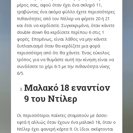
μέρος σας, αφού όταν έχει ένα σκληρό 11,
τραβώντας ένα ακόμα φύλλο έχετε περισσότερες
πιθανότητες από τον Ντίλερ να φέρετε 20 ή 21
και έτσι να κερδίσετε. Συγκεκριμένα, όταν κάνετε
double down θα κερδίσετε περίπου 6 στις 1
φορές. Επομένως, είναι λάθος να μην κάνετε
διπλασιασμό όταν θα κερδίζετε μια φορά
περισσότερη από ότι θα χάνετε. Ένας εύκολος
τρόπος για να θυμάστε αυτή την κίνηση είναι να
συνδέσετε το χέρι 6-5 με την πιθανότητα νίκης
6/5.
Μαλακό 18 εναντίον
9 του Ντίλερ
Οι περισσότεροι παίκτες σταματούν με άσσο-
εφτά ή αλλιώς όταν έχουν ένα μαλακό 18, όταν ο
Ντίλερ έχει φανερή κάρτα 9. Οι ίδιοι σκέφτονται