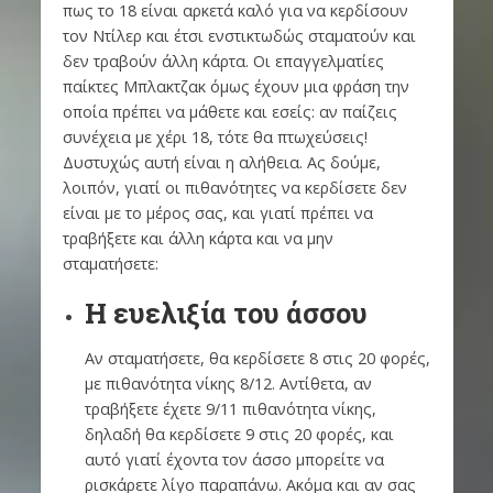
πως το 18 είναι αρκετά καλό για να κερδίσουν
τον Ντίλερ και έτσι ενστικτωδώς σταματούν και
δεν τραβούν άλλη κάρτα. Οι επαγγελματίες
παίκτες Μπλακτζακ όμως έχουν μια φράση την
οποία πρέπει να μάθετε και εσείς: αν παίζεις
συνέχεια με χέρι 18, τότε θα πτωχεύσεις!
Δυστυχώς αυτή είναι η αλήθεια. Ας δούμε,
λοιπόν, γιατί οι πιθανότητες να κερδίσετε δεν
είναι με το μέρος σας, και γιατί πρέπει να
τραβήξετε και άλλη κάρτα και να μην
σταματήσετε:
Η ευελιξία του άσσου
Αν σταματήσετε, θα κερδίσετε 8 στις 20 φορές,
με πιθανότητα νίκης 8/12. Αντίθετα, αν
τραβήξετε έχετε 9/11 πιθανότητα νίκης,
δηλαδή θα κερδίσετε 9 στις 20 φορές, και
αυτό γιατί έχοντα τον άσσο μπορείτε να
ρισκάρετε λίγο παραπάνω. Ακόμα και αν σας