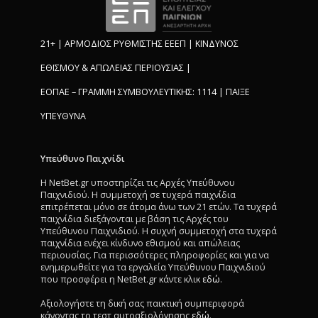
21+ | ΑΡΜΟΔΙΟΣ ΡΥΘΜΙΣΤΗΣ ΕΕΕΠ | ΚΙΝΔΥΝΟΣ
ΕΘΙΣΜΟΥ & ΑΠΩΛΕΙΑΣ ΠΕΡΙΟΥΣΙΑΣ |
ΕΟΠΑΕ – ΓΡΑΜΜΗ ΣΥΜΒΟΥΛΕΥΤΙΚΗΣ: 1114 | ΠΑΙΞΕ
ΥΠΕΥΘΥΝΑ
Υπεύθυνο Παιχνίδι
Η NetBet.gr υποστηρίζει τις Αρχές Υπεύθυνου
Παιχνιδιού. Η συμμετοχή σε τυχερά παιχνίδια
επιτρέπεται μόνο σε άτομα άνω των 21 ετών. Τα τυχερά
παιχνίδια διεξάγονται με βάση τις Αρχές του
Υπεύθυνου Παιχνιδιού. Η συχνή συμμετοχή στα τυχερά
παιχνίδια ενέχει κίνδυνο εθισμού και απώλειας
περιουσίας. Για περισσότερες πληροφορίες και για να
ενημερωθείτε για τα εργαλεία Υπεύθυνου Παιχνιδιού
που προσφέρει η NetBet.gr κάντε κλικ
εδώ
.
Αξιολογήστε τη δική σας παικτική συμπεριφορά
κάνοντας το τεστ αυτοαξιολόγησης
εδώ
.