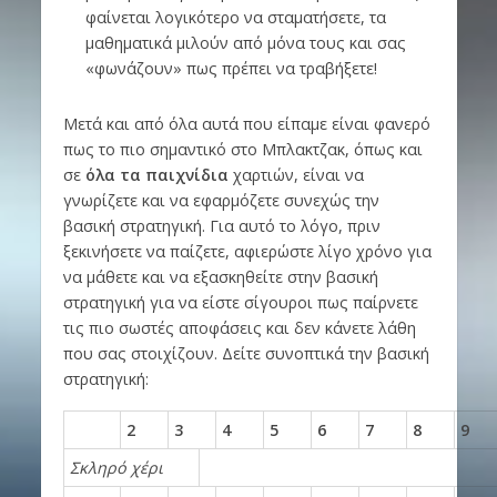
φαίνεται λογικότερο να σταματήσετε, τα
μαθηματικά μιλούν από μόνα τους και σας
«φωνάζουν» πως πρέπει να τραβήξετε!
Μετά και από όλα αυτά που είπαμε είναι φανερό
πως το πιο σημαντικό στο Μπλακτζακ, όπως και
σε
όλα τα παιχνίδια
χαρτιών, είναι να
γνωρίζετε και να εφαρμόζετε συνεχώς την
βασική στρατηγική. Για αυτό το λόγο, πριν
ξεκινήσετε να παίζετε, αφιερώστε λίγο χρόνο για
να μάθετε και να εξασκηθείτε στην βασική
στρατηγική για να είστε σίγουροι πως παίρνετε
τις πιο σωστές αποφάσεις και δεν κάνετε λάθη
που σας στοιχίζουν. Δείτε συνοπτικά την βασική
στρατηγική:
2
3
4
5
6
7
8
9
Σκληρό χέρι