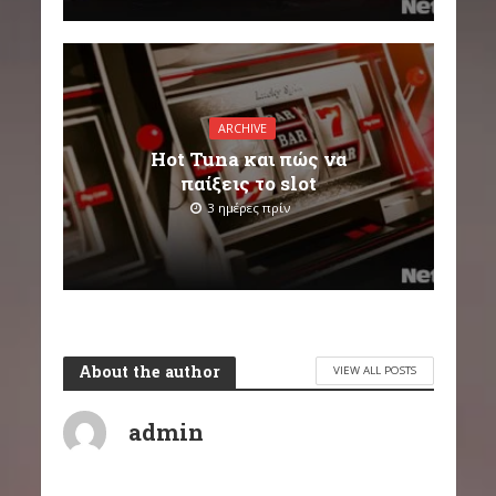
ARCHIVE
Hot Tuna και πώς να
παίξεις το slot
3 ημέρες πρίν
About the author
VIEW ALL POSTS
admin