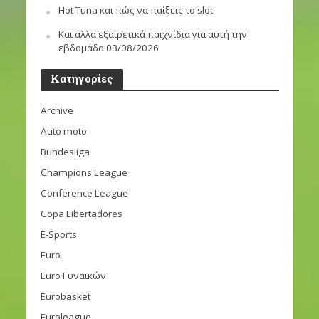
Hot Tuna και πώς να παίξεις το slot
Και άλλα εξαιρετικά παιχνίδια για αυτή την
εβδομάδα 03/08/2026
Kατηγορίες
Archive
Auto moto
Bundesliga
Champions League
Conference League
Copa Libertadores
E-Sports
Euro
Euro Γυναικών
Eurobasket
Euroleague