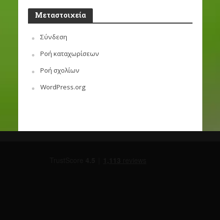
Μεταστοιχεία
Σύνδεση
Ροή καταχωρίσεων
Ροή σχολίων
WordPress.org