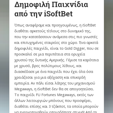
Δημοφιλή Παιχνίδια
από την
iSoftBet
Όπως αναφέραμε και προηγουμένως, η iSoftBet
διαθέτει αρκετούς τίτλους στο δυναμικό της,
που την κατατάσσουν ανάμεσα στις πιο γνωστές
και επιτυχημένες εταιρείες στο χώρο. Ένα αρκετά
δημοφιλές παιχνίδι, είναι το Gold Digger, που σε
προσκαλεί σε μια περιπέτεια στα ορυχεία
χρυσού της δυτικής Αμερικής. Γέμισε τα καρότσια
με χρυσό, βρες πολύτιμους λίθους, και
διασκέδασε με ένα παιχνίδι που έχει όλα όσα
χρειάζεσαι για μια αξέχαστη και επικερδή
εμπειρία. Αν πάλι είσαι λάτρης του μηχανισμού
Megaways, η iSoftBet δεν θα σε απογοητεύσει.
Το παιχνίδι FU Fortunes Megaways, εκτός των
άλλων λειτουργιών μπόνους που προσφέρει,
διαθέτει επίσης και 3 τζάκποτ, τα οποία μπορούν
να ενεργοποιηθούν οποιαδήποτε στιγμή! Από τη