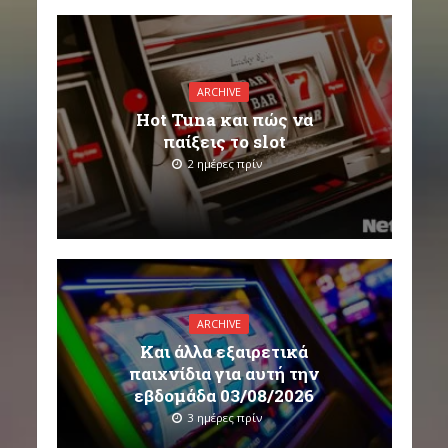
ARCHIVE
Hot Tuna και πώς να
παίξεις το slot
2 ημέρες πρίν
ARCHIVE
Και άλλα εξαιρετικά
παιχνίδια για αυτή την
εβδομάδα 03/08/2026
3 ημέρες πρίν