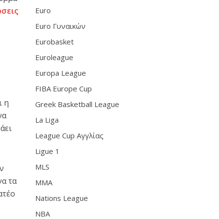
σεις
Euro
Euro Γυναικών
Eurobasket
Euroleague
Europa League
FIBA Europe Cup
ι η
Greek Basketball League
να
La Liga
νάει
League Cup Αγγλίας
Ligue 1
MLS
ν
να τα
MMA
ατέο
Nations League
NBA