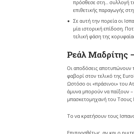
πρόσθεσε στη… συλλογή τη
επιθετικής παραγωγής στην
Σε αυτή την πορεία οι Ισπ
μία ιστορική επίδοση. Ποτ
τελική φάση της κορυφαία
Ρεάλ Μαδρίτης 
Οι αποδόσεις αποτυπώνουν τη
φαβορί στον τελικό της Eurol
Ωστόσο οι «πράσινοι» του Ατ
άμυνα μπορούν να παίξουν – 
μπασκετομηχανή του Τσους 
Το να κρατήσουν τους Ισπανο
Επιπροσθέτως, αν και ο ημιτ