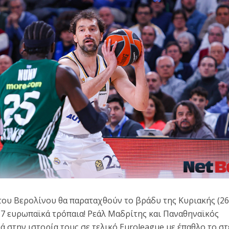
του Βερολίνου θα παραταχθούν το βράδυ της Κυριακής (26
, 17 ευρωπαϊκά τρόπαια! Ρεάλ Μαδρίτης και Παναθηναϊκός
 στην ιστορία τους σε τελικό Euroleague με έπαθλο το σ