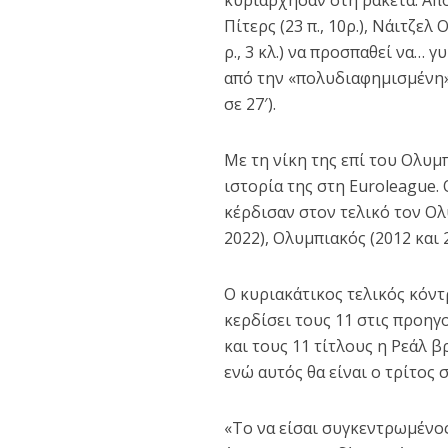
Πίτερς (23 π., 10ρ.), Νάιτζελ Ο
ρ., 3 κλ.) να προσπαθεί να… 
από την «πολυδιαφημισμένη»
σε 27′).
Με τη νίκη της επί του Ολυμ
ιστορία της στη Euroleague.
κέρδισαν στον τελικό τον Ολ
2022), Ολυμπιακός (2012 και 
Ο κυριακάτικος τελικός κόντ
κερδίσει τους 11 στις προηγ
και τους 11 τίτλους η Ρεάλ 
ενώ αυτός θα είναι ο τρίτος 
«Το να είσαι συγκεντρωμένος 