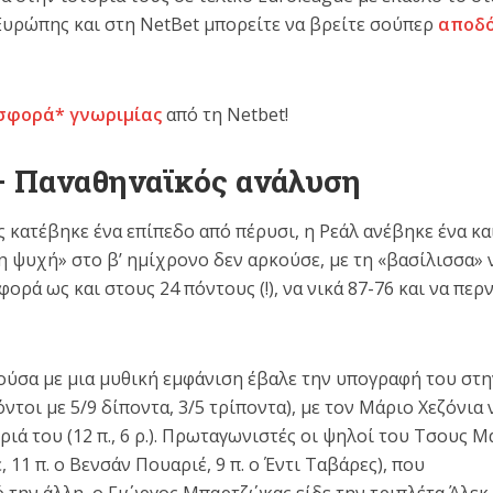
Ευρώπης και στη NetBet μπορείτε να βρείτε σούπερ
αποδό
σφορά* γνωριμίας
από τη Netbet!
– Παναθηναϊκός ανάλυση
 κατέβηκε ένα επίπεδο από πέρυσι, η Ρεάλ ανέβηκε ένα κα
 ψυχή» στο β’ ημίχρονο δεν αρκούσε, με τη «βασίλισσα» 
φορά ως και στους 24 πόντους (!), να νικά 87-76 και να περ
ύσα με μια μυθική εμφάνιση έβαλε την υπογραφή του στη
τοι με 5/9 δίποντα, 3/5 τρίποντα), με τον Μάριο Χεζόνια 
ριά του (12 π., 6 ρ.). Πρωταγωνιστές οι ψηλοί του Τσους Μ
, 11 π. ο Βενσάν Πουαριέ, 9 π. ο Έντι Ταβάρες), που
 την άλλη, ο Γιώργος Μπαρτζώκας είδε την τριπλέτα Άλεκ