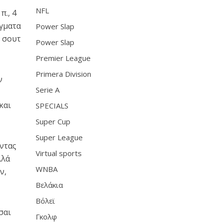
NFL
π., 4
άγματα
Power Slap
1 σουτ
Power Slap
Premier League
Primera Division
ν
Serie A
και
SPECIALS
Super Cup
Super League
οντας
Virtual sports
λλά
WNBA
ν,
Βελάκια
Βόλεϊ
σαι
Γκολφ