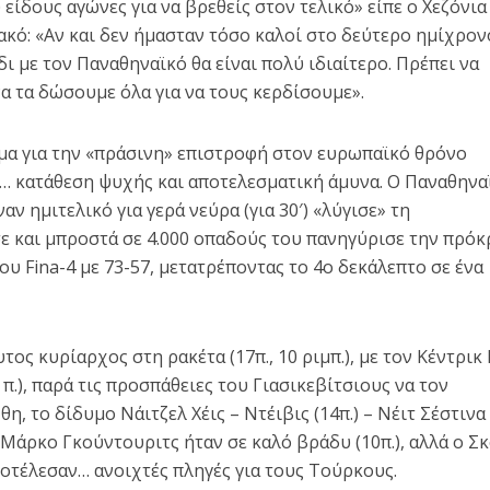
 είδους αγώνες για να βρεθείς στον τελικό» είπε ο Χεζόνια
ακό: «Αν και δεν ήμασταν τόσο καλοί στο δεύτερο ημίχρον
ι με τον Παναθηναϊκό θα είναι πολύ ιδιαίτερο. Πρέπει να
α τα δώσουμε όλα για να τους κερδίσουμε».
α για την «πράσινη» επιστροφή στον ευρωπαϊκό θρόνο
… κατάθεση ψυχής και αποτελεσματική άμυνα. Ο Παναθηνα
αν ημιτελικό για γερά νεύρα (για 30′) «λύγισε» τη
 και μπροστά σε 4.000 οπαδούς του πανηγύρισε την πρόκ
ου Fina-4 με 73-57, μετατρέποντας το 4ο δεκάλεπτο σε ένα
ος κυρίαρχος στη ρακέτα (17π., 10 ριμπ.), με τον Κέντρικ
4 π.), παρά τις προσπάθειες του Γιασικεβίτσιους να τον
η, το δίδυμο Νάιτζελ Χέις – Ντέιβις (14π.) – Νέιτ Σέστινα 
άρκο Γκούντουριτς ήταν σε καλό βράδυ (10π.), αλλά ο Σκ
ποτέλεσαν… ανοιχτές πληγές για τους Τούρκους.