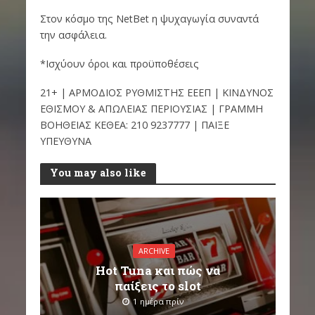
Στον κόσμο της NetBet η ψυχαγωγία συναντά
την ασφάλεια.
*Ισχύουν όροι και προϋποθέσεις
21+ | ΑΡΜΟΔΙΟΣ ΡΥΘΜΙΣΤΗΣ ΕΕΕΠ | ΚΙΝΔΥΝΟΣ
ΕΘΙΣΜΟΥ & ΑΠΩΛΕΙΑΣ ΠΕΡΙΟΥΣΙΑΣ | ΓΡΑΜΜΗ
ΒΟΗΘΕΙΑΣ ΚΕΘΕΑ: 210 9237777 | ΠΑΙΞΕ
ΥΠΕΥΘΥΝΑ
You may also like
ARCHIVE
Hot Tuna και πώς να
παίξεις το slot
1 ημέρα πρίν