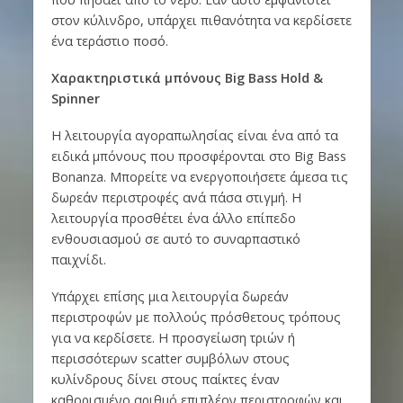
στον κύλινδρο, υπάρχει πιθανότητα να κερδίσετε
ένα τεράστιο ποσό.
Χαρακτηριστικά μπόνους Big Bass Hold &
Spinner
Η λειτουργία αγοραπωλησίας είναι ένα από τα
ειδικά μπόνους που προσφέρονται στο Big Bass
Bonanza. Μπορείτε να ενεργοποιήσετε άμεσα τις
δωρεάν περιστροφές ανά πάσα στιγμή. Η
λειτουργία προσθέτει ένα άλλο επίπεδο
ενθουσιασμού σε αυτό το συναρπαστικό
παιχνίδι.
Υπάρχει επίσης μια λειτουργία δωρεάν
περιστροφών με πολλούς πρόσθετους τρόπους
για να κερδίσετε. Η προσγείωση τριών ή
περισσότερων scatter συμβόλων στους
κυλίνδρους δίνει στους παίκτες έναν
καθορισμένο αριθμό επιπλέον περιστροφών και