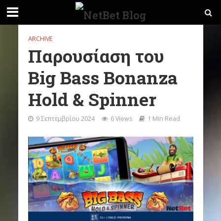
ARCHIVE
Παρουσίαση του
Big Bass Bonanza
Hold & Spinner
9 Σεπτεμβρίου 2024
6 Views
1 Min Read