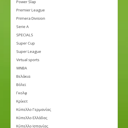
Power Slap
Premier League
Primera Division
Serie A
SPECIALS
Super Cup
Super League
Virtual sports
WNBA
Βελάκια
Βόλεϊ
Γκολφ
Κρίκετ
Κύπελλο Γερμανίας
Κύπελλο Ελλάδας
Κύπελλο Ισπανίας