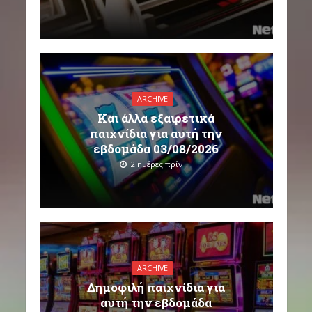
ARCHIVE
Και άλλα εξαιρετικά
παιχνίδια για αυτή την
εβδομάδα 03/08/2026
2 ημέρες πρίν
ARCHIVE
Δημοφιλή παιχνίδια για
αυτή την εβδομάδα