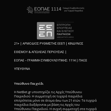
21+ | ΑΡΜΟΔΙΟΣ ΡΥΘΜΙΣΤΗΣ ΕΕΕΠ | ΚΙΝΔΥΝΟΣ
ΕΘΙΣΜΟΥ & ΑΠΩΛΕΙΑΣ ΠΕΡΙΟΥΣΙΑΣ |
ΕΟΠΑΕ – ΓΡΑΜΜΗ ΣΥΜΒΟΥΛΕΥΤΙΚΗΣ: 1114 | ΠΑΙΞΕ
ΥΠΕΥΘΥΝΑ
Υπεύθυνο Παιχνίδι
Η NetBet.gr υποστηρίζει τις Αρχές Υπεύθυνου
Παιχνιδιού. Η συμμετοχή σε τυχερά παιχνίδια
επιτρέπεται μόνο σε άτομα άνω των 21 ετών. Τα τυχερά
παιχνίδια διεξάγονται με βάση τις Αρχές του
Υπεύθυνου Παιχνιδιού. Η συχνή συμμετοχή στα τυχερά