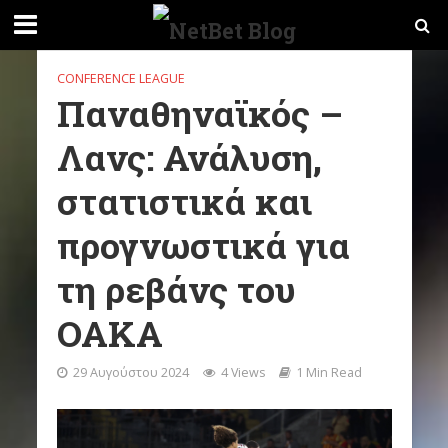
CONFERENCE LEAGUE
Παναθηναϊκός –
Λανς: Ανάλυση,
στατιστικά και
προγνωστικά για
τη ρεβάνς του
ΟΑΚΑ
29 Αυγούστου 2024
4 Views
1 Min Read