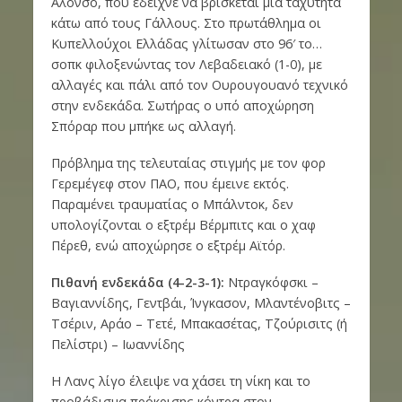
Αλόνσο, που έδειχνε να βρίσκεται μία ταχύτητα
κάτω από τους Γάλλους. Στο πρωτάθλημα οι
Κυπελλούχοι Ελλάδας γλίτωσαν στο 96′ το…
σοπκ φιλοξενώντας τον Λεβαδειακό (1-0), με
αλλαγές και πάλι από τον Ουρουγουανό τεχνικό
στην ενδεκάδα. Σωτήρας ο υπό αποχώρηση
Σπόραρ που μπήκε ως αλλαγή.
Πρόβλημα της τελευταίας στιγμής με τον φορ
Γερεμέγεφ στον ΠΑΟ, που έμεινε εκτός.
Παραμένει τραυματίας ο Μπάλντοκ, δεν
υπολογίζονται ο εξτρέμ Βέρμπιτς και ο χαφ
Πέρεθ, ενώ αποχώρησε ο εξτρέμ Αϊτόρ.
Πιθανή ενδεκάδα (4-2-3-1):
Ντραγκόφσκι –
Βαγιαννίδης, Γεντβάι, Ίνγκασον, Μλαντένοβιτς –
Τσέριν, Αράο – Τετέ, Μπακασέτας, Τζούρισιτς (ή
Πελίστρι) – Ιωαννίδης
Η Λανς λίγο έλειψε να χάσει τη νίκη και το
προβάδισμα πρόκρισης κόντρα στον