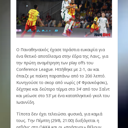
Ο Παναθηναϊκός έχασε τεράστια ευκαιρία για
ένα θετικό αποτέλεσμα στην έδρα της Λανς, για
την πρώτη αναμέτρηση των play offs του
Conference League. Ηττήθηκε με 2-1, αν και
έπαιζε με παίκτη παραπάνω από το 20ό λεπτό.
Κυνηγούσε το σκορ από νωρίς (4’ Φρανκόφσκι),
δέχτηκε και δεύτερο τέρμα στο 34’ από τον Σαΐντ
και μείωσε στο 53’ με ένα καταπληκτικό γκολ του
Ιωαννίδη.
Τίποτα δεν έχει τελειώσει φυσικά, για καμιά
τους. Την Πέμπτη (29/8, 21:00) διεξάγεται η
ρεβάνς στο ΟΑΚΑ και οι «πράσινοι» θέλουν