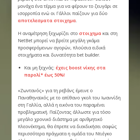
μονάχα ένα τέρμα για να φέρουν το ζευγάρι σε
ισορροπία ενώ οι Γάλλοι παίζουν για δύο
αποτελεσματα στοιχημα
.
Η αναμέτρηση ξεχωρίζει στο
στοιχημα
και στη
NetBet μπορεί να βρείτε μεγάλη γκάμα
προσφερόμενων αγορών, πλούσια ειδικά
στοιχήματα και δυνατότητα bet builder.
Και μη ξεχνάς:
έχεις boost νίκης στα
παρολί* έως 50%!
«Ζωντανός» για τη ρεβάνς έμεινε ο
Παναθηναϊκός με το απίθανο γκολ του Ιωαννίδη
στη Γαλλία, αλλά η εικόνα του παραμένει
προβληματική. Παίζοντας άλλωστε για τόσο
μεγάλο χρονικό διάστημα με αριθμητικό
πλεονέκτημα, θα έπρεπε να διεκδικήσει σαφώς
περισσότερα πράγματα η ομάδα του Ντιέγκο