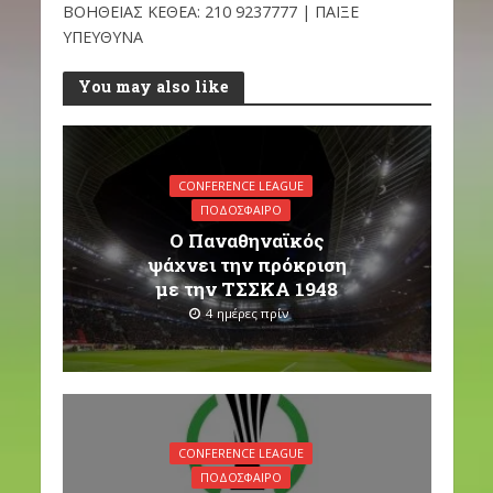
ΒΟΗΘΕΙΑΣ ΚΕΘΕΑ: 210 9237777 | ΠΑΙΞΕ
ΥΠΕΥΘΥΝΑ
You may also like
CONFERENCE LEAGUE
ΠΟΔΌΣΦΑΙΡΟ
Ο Παναθηναϊκός
ψάχνει την πρόκριση
με την ΤΣΣΚΑ 1948
4 ημέρες πρίν
CONFERENCE LEAGUE
ΠΟΔΌΣΦΑΙΡΟ