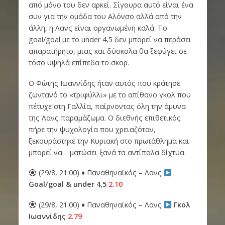
από μόνο του δεν αρκεί. Σίγουρα αυτό είναι ένα
συν για την ομάδα του Αλόνσο αλλά από την
άλλη, η Λανς είναι οργανωμένη καλά. Το
goal/goal με το under 4,5 δεν μπορεί να περάσει
απαρατήρητο, μιας και δύσκολα θα ξεφύγει σε
τόσο υψηλά επίπεδα το σκορ.
Ο Φώτης Ιωαννίδης ήταν αυτός που κράτησε
ζωντανό το «τριφύλλι» με το απίθανο γκολ που
πέτυχε στη Γαλλία, παίρνοντας όλη την άμυνα
της Λανς παραμάζωμα. Ο διεθνής επιθετικός
πήρε την ψυχολογία που χρειαζόταν,
ξεκουράστηκε την Κυριακή στο πρωτάθλημα και
μπορεί να… ματώσει ξανά τα αντίπαλα δίχτυα.
(29/8, 21:00)
♦️
Παναθηναϊκός – Λανς
Goal
/
goal
&
under
4,5
2.10
(29/8, 21:00)
♦️
Παναθηναϊκός – Λανς
Γκολ
Ιωαννίδης
2.79