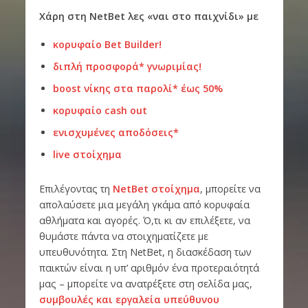
Χάρη στη
NetBet
λες «ναι στο παιχνίδι» με
κορυφαίο
Bet
Builder
!
διπλή προσφορά* γνωριμίας!
boost
νίκης στα παρολί* έως 50%
κορυφαίο
cash
out
ενισχυμένες αποδόσεις*
live
στοίχημα
Επιλέγοντας τη
NetBet στοίχημα
, μπορείτε να
απολαύσετε μια μεγάλη γκάμα από κορυφαία
αθλήματα και αγορές. Ό,τι κι αν επιλέξετε, να
θυμάστε πάντα να στοιχηματίζετε με
υπευθυνότητα. Στη NetBet, η διασκέδαση των
παικτών είναι η υπ’ αριθμόν ένα προτεραιότητά
μας – μπορείτε να ανατρέξετε στη σελίδα μας,
συμβουλές και εργαλεία υπεύθυνου