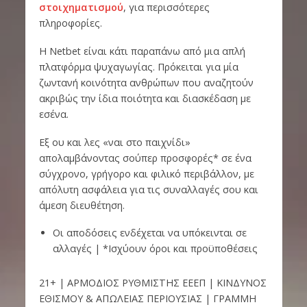
στοιχηματισμού
, για περισσότερες
πληροφορίες.
H Netbet είναι κάτι παραπάνω από μια απλή
πλατφόρμα ψυχαγωγίας. Πρόκειται για μία
ζωντανή κοινότητα ανθρώπων που αναζητούν
ακριβώς την ίδια ποιότητα και διασκέδαση με
εσένα.
Εξ ου και λες «ναι στο παιχνίδι»
απολαμβάνοντας σούπερ προσφορές* σε ένα
σύγχρονο, γρήγορο και φιλικό περιβάλλον, με
απόλυτη ασφάλεια για τις συναλλαγές σου και
άμεση διευθέτηση.
Οι αποδόσεις ενδέχεται να υπόκεινται σε
αλλαγές | *Ισχύουν όροι και προϋποθέσεις
21+ | ΑΡΜΟΔΙΟΣ ΡΥΘΜΙΣΤΗΣ ΕΕΕΠ | ΚΙΝΔΥΝΟΣ
ΕΘΙΣΜΟΥ & ΑΠΩΛΕΙΑΣ ΠΕΡΙΟΥΣΙΑΣ | ΓΡΑΜΜΗ