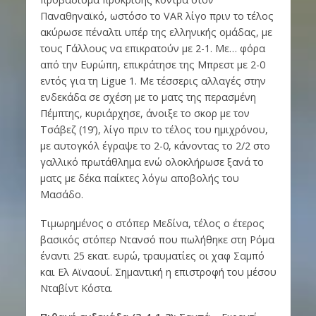
Παναθηναϊκό, ωστόσο το VAR λίγο πριν το τέλος
ακύρωσε πέναλτι υπέρ της ελληνικής ομάδας, με
τους Γάλλους να επικρατούν με 2-1. Με… φόρα
από την Ευρώπη, επικράτησε της Μπρεστ με 2-0
εντός για τη Ligue 1. Με τέσσερις αλλαγές στην
ενδεκάδα σε σχέση με το ματς της περασμένη
Πέμπτης, κυριάρχησε, άνοιξε το σκορ με τον
Τσάβεζ (19’), λίγο πριν το τέλος του ημιχρόνου,
με αυτογκόλ έγραψε το 2-0, κάνοντας το 2/2 στο
γαλλικό πρωτάθλημα ενώ ολοκλήρωσε ξανά το
ματς με δέκα παίκτες λόγω αποβολής του
Μασάδο.
Τιμωρημένος ο στόπερ Μεδίνα, τέλος ο έτερος
βασικός στόπερ Ντανσό που πωλήθηκε στη Ρόμα
έναντι 25 εκατ. ευρώ, τραυματίες οι χαφ Σαμπό
και Ελ Αϊναουί. Σημαντική η επιστροφή του μέσου
Νταβίντ Κόστα.