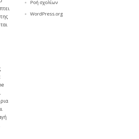
ο
Ροή σχολίων
πτει
WordPress.org
 της
ται
ς
ε
ne
.
όρια
αι
αγή
α