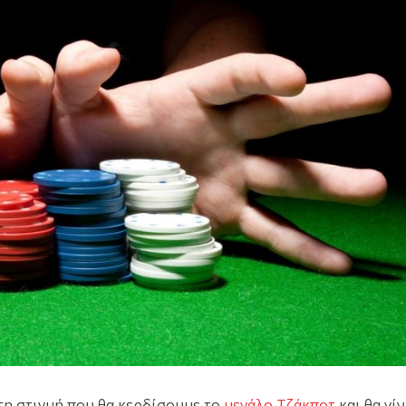
τη στιγμή που θα κερδίσουμε το
μεγάλο Τζάκποτ
και θα γί