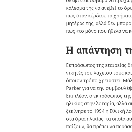
σκέφτεται σοβαρά να προχωρ
κάλεσμα της να ανεβεί το όρ
πως όταν κέρδισε τα χρήματ
μητέρας της, αλλά δεν μπορο
πως «το μόνο που ήθελα να 
Η απάντηση τη
Εκπρόσωπος της εταιρείας δ
νικητές του λαχείου τους κα
όποιον τρόπο χρειαστεί. Μάλι
Parker για να την συμβουλέ
Επιπλέον, ο εκπρόσωπος της 
ηλικίας στην λοταρία, αλλά 
ξεκίνησε το 1994 η Εθνική λ
στα όρια ηλικίας, τα οποία 
παίξουν, θα πρέπει να περάσε