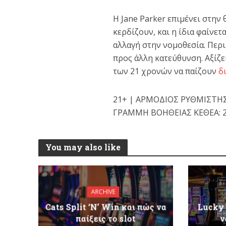
Η Jane Parker επιμένει στην 
κερδίζουν, και η ίδια φαίνετ
αλλαγή στην νομοθεσία. Περ
προς άλλη κατεύθυνση. Αξίζ
των 21 χρονών να παίζουν
δ
21+ | ΑΡΜΟΔΙΟΣ ΡΥΘΜΙΣΤΗΣ
ΓΡΑΜΜΗ ΒΟΗΘΕΙΑΣ ΚΕΘΕΑ: 2
You may also like
ARCHIVE
Cats Split ‘N’ Win και πώς να
Lucky 
παίξεις το slot
ν