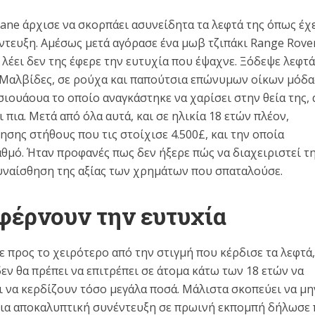
 Jane άρχισε να σκορπάει ασυνείδητα τα λεφτά της όπως έχ
ντευξη. Αμέσως μετά αγόρασε ένα μωβ τζιπάκι Range Rove
 λέει δεν της έφερε την ευτυχία που έψαχνε. Ξόδεψε λεφτά
ς Μαλβίδες, σε ρούχα και παπούτσια επώνυμων οίκων μόδα
σιουάουα το οποίο αναγκάστηκε να χαρίσει στην θεία της,
πια. Μετά από όλα αυτά, και σε ηλικία 18 ετών πλέον,
σης στήθους που τις στοίχισε 4.500£, και την οποία
θμό. Ήταν προφανές πως δεν ήξερε πώς να διαχειριστεί τ
συναίσθηση της αξίας των χρημάτων που σπαταλούσε.
φέρνουν την ευτυχία
ξε προς το χειρότερο από την στιγμή που κέρδισε τα λεφτά,
δεν θα πρέπει να επιτρέπει σε άτομα κάτω των 18 ετών να
ι να κερδίζουν τόσο μεγάλα ποσά. Μάλιστα σκοπεύει να μ
ε μια αποκαλυπτική συνέντευξη σε πρωινή εκπομπή δήλωσε