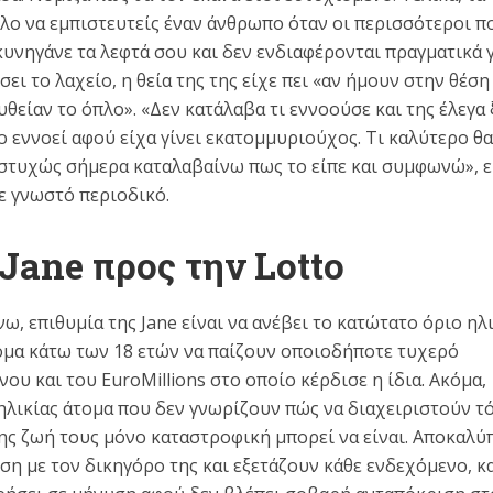
λο να εμπιστευτείς έναν άνθρωπο όταν οι περισσότεροι π
κυνηγάνε τα λεφτά σου και δεν ενδιαφέρονται πραγματικά 
ει το λαχείο, η θεία της της είχε πει «αν ήμουν στην θέση
υθείαν το όπλο». «Δεν κατάλαβα τι εννοούσε και της έλεγα
το εννοεί αφού είχα γίνει εκατομμυριούχος. Τι καλύτερο θ
στυχώς σήμερα καταλαβαίνω πως το είπε και συμφωνώ», ε
σε γνωστό περιοδικό.
Jane προς την Lotto
, επιθυμία της Jane είναι να ανέβει το κατώτατο όριο ηλι
τομα κάτω των 18 ετών να παίζουν οποιοδήποτε τυχερό
ου και του EuroMillions στο οποίο κέρδισε η ίδια. Ακόμα,
ηλικίας άτομα που δεν γνωρίζουν πώς να διαχειριστούν τ
ης ζωή τους μόνο καταστροφική μπορεί να είναι. Αποκαλύ
η με τον δικηγόρο της και εξετάζουν κάθε ενδεχόμενο, κ