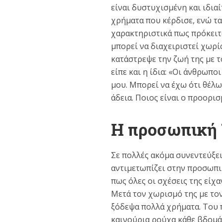
είναι δυστυχισμένη και ιδια
χρήματα που κέρδισε, ενώ τα
χαρακτηριστικά πως πρόκειτ
μπορεί να διαχειριστεί χωρί
κατάστρεψε την ζωή της με τ
είπε και η ίδια: «Οι άνθρωπο
μου. Μπορεί να έχω ότι θέλω
άδεια. Ποιος είναι ο προορισ
Η προσωπική 
Σε πολλές ακόμα συνεντεύξει
αντιμετωπίζει στην προσωπικ
πως όλες οι σχέσεις της είχ
Μετά τον χωρισμό της με τον
ξόδεψα πολλά χρήματα. Του 
καινούρια ρούχα κάθε βδομάδ