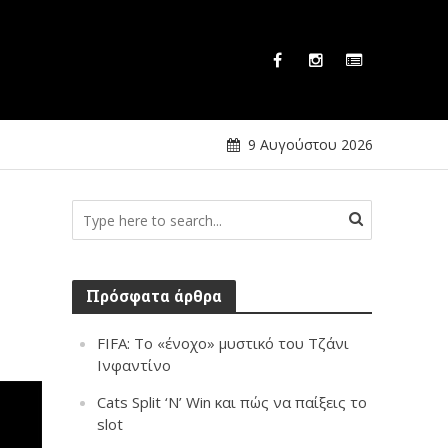
9 Αυγούστου 2026
Πρόσφατα άρθρα
FIFA: Το «ένοχο» μυστικό του Τζάνι
Ινφαντίνο
Cats Split ‘N’ Win και πώς να παίξεις το
slot