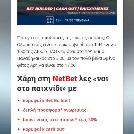
Όσο για τις αποδόσεις τις πρώτης δυάδας; Ο
Ολυμπιακός είναι κι εδώ φαβορί, στο 1.44 έναντι
1.80 της ΑΕΚ, ο ΠΑΟΚ τιμάται στο 1.91 και ο
Παναθηναϊκός στο 3.00, με τον πολύ βελτιωμένο
φέτος Αρη να είναι στο 17.00…
Χάρη στη
NetBet
λες «ναι
στο παιχνίδι» με
κορυφαίο
Bet
Builder
!
διπλή προσφορά* γνωριμίας!
boost
νίκης στα παρολί* έως 50%
κορυφαίο
cash
out