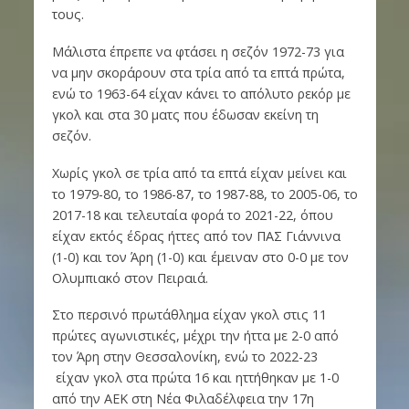
τους.
Μάλιστα έπρεπε να φτάσει η σεζόν 1972-73 για
να μην σκοράρουν στα τρία από τα επτά πρώτα,
ενώ το 1963-64 είχαν κάνει το απόλυτο ρεκόρ με
γκολ και στα 30 ματς που έδωσαν εκείνη τη
σεζόν.
Χωρίς γκολ σε τρία από τα επτά είχαν μείνει και
το 1979-80, το 1986-87, το 1987-88, το 2005-06, το
2017-18 και τελευταία φορά το 2021-22, όπου
είχαν εκτός έδρας ήττες από τον ΠΑΣ Γιάννινα
(1-0) και τον Άρη (1-0) και έμειναν στο 0-0 με τον
Ολυμπιακό στον Πειραιά.
Στο περσινό πρωτάθλημα είχαν γκολ στις 11
πρώτες αγωνιστικές, μέχρι την ήττα με 2-0 από
τον Άρη στην Θεσσαλονίκη, ενώ το 2022-23
είχαν γκολ στα πρώτα 16 και ηττήθηκαν με 1-0
από την ΑΕΚ στη Νέα Φιλαδέλφεια την 17η