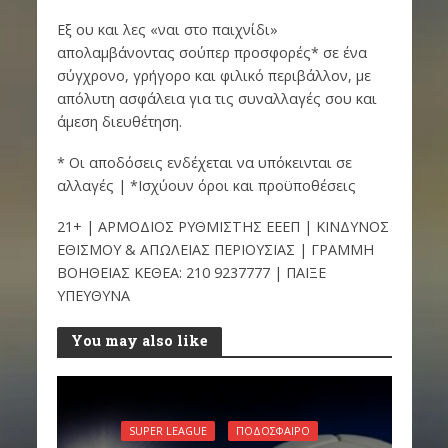
Εξ ου και λες «ναι στο παιχνίδι»
απολαμβάνοντας σούπερ προσφορές* σε ένα
σύγχρονο, γρήγορο και φιλικό περιβάλλον, με
απόλυτη ασφάλεια για τις συναλλαγές σου και
άμεση διευθέτηση.
* Οι αποδόσεις ενδέχεται να υπόκεινται σε
αλλαγές | *Ισχύουν όροι και προϋποθέσεις
21+ | ΑΡΜΟΔΙΟΣ ΡΥΘΜΙΣΤΗΣ ΕΕΕΠ | ΚΙΝΔΥΝΟΣ
ΕΘΙΣΜΟΥ & ΑΠΩΛΕΙΑΣ ΠΕΡΙΟΥΣΙΑΣ | ΓΡΑΜΜΗ
ΒΟΗΘΕΙΑΣ ΚΕΘΕΑ: 210 9237777 | ΠΑΙΞΕ
ΥΠΕΥΘΥΝΑ
You may also like
SUPER LEAGUE
ΠΟΔΌΣΦΑΙΡΟ