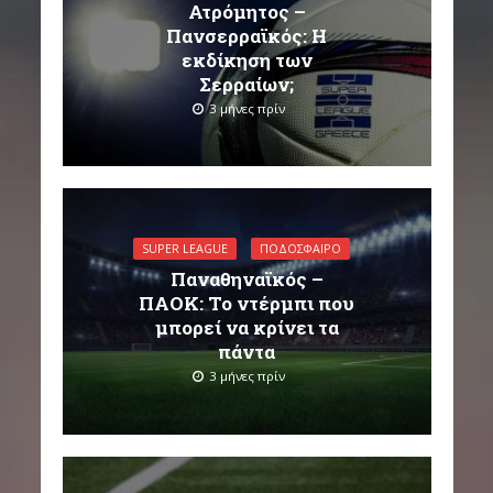
Ατρόμητος –
Πανσερραϊκός: Η
εκδίκηση των
Σερραίων;
3 μήνες πρίν
SUPER LEAGUE
ΠΟΔΌΣΦΑΙΡΟ
Παναθηναϊκός –
ΠΑΟΚ: Το ντέρμπι που
μπορεί να κρίνει τα
πάντα
3 μήνες πρίν