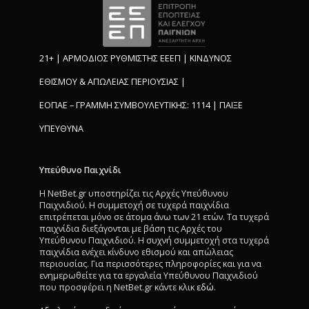
21+ | ΑΡΜΟΔΙΟΣ ΡΥΘΜΙΣΤΗΣ ΕΕΕΠ | ΚΙΝΔΥΝΟΣ
ΕΘΙΣΜΟΥ & ΑΠΩΛΕΙΑΣ ΠΕΡΙΟΥΣΙΑΣ |
ΕΟΠΑΕ – ΓΡΑΜΜΗ ΣΥΜΒΟΥΛΕΥΤΙΚΗΣ: 1114 | ΠΑΙΞΕ
ΥΠΕΥΘΥΝΑ
Υπεύθυνο Παιχνίδι
Η NetBet.gr υποστηρίζει τις Αρχές Υπεύθυνου
Παιχνιδιού. Η συμμετοχή σε τυχερά παιχνίδια
επιτρέπεται μόνο σε άτομα άνω των 21 ετών. Τα τυχερά
παιχνίδια διεξάγονται με βάση τις Αρχές του
Υπεύθυνου Παιχνιδιού. Η συχνή συμμετοχή στα τυχερά
παιχνίδια ενέχει κίνδυνο εθισμού και απώλειας
περιουσίας. Για περισσότερες πληροφορίες και για να
ενημερωθείτε για τα εργαλεία Υπεύθυνου Παιχνιδιού
που προσφέρει η NetBet.gr κάντε κλικ
εδώ
.