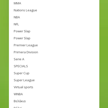
MMA
Nations League
NBA
NFL
Power Slap
Power Slap
Premier League
Primera Division
Serie A
SPECIALS
Super Cup
Super League
Virtual sports
WNBA
Βελάκια