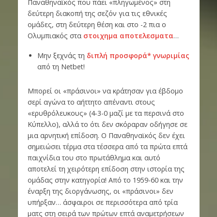
Παναθηναϊκός που πάει «πληγωμένος» στη
δεύτερη διακοπή της σεζόν για τις εθνικές
ομάδες, στη δεύτερη θέση και στο -2 πια ο
Ολυμπιακός στα
στοιχημα αποτελεσματα
…
Μην ξεχνάς τη
διπλή προσφορά* γνωριμίας
από τη Netbet!
Μπορεί οι «πράσινοι» να κράτησαν για έβδομο
σερί αγώνα το αήττητο απέναντι στους
«ερυθρόλευκους» (4-3-0 μαζί με τα περσινά στο
Κύπελλο), αλλά το ότι δεν σκόραραν οδήγησε σε
μια αρνητική επίδοση. Ο Παναθηναϊκός δεν έχει
σημειώσει τέρμα στα τέσσερα από τα πρώτα επτά
παιχνίδια του στο πρωτάθλημα και αυτό
αποτελεί τη χειρότερη επίδοση στην ιστορία της
ομάδας στην κατηγορία! Aπό το 1959-60 και την
έναρξη της διοργάνωσης, οι «πράσινοι» δεν
υπήρξαν… άσφαιροι σε περισσότερα από τρία
ματς στη σειρά των πρώτων επτά αναμετρήσεων