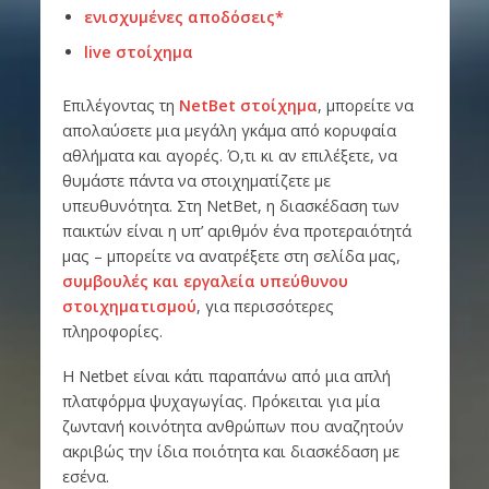
ενισχυμένες αποδόσεις*
live
στοίχημα
Επιλέγοντας τη
NetBet στοίχημα
, μπορείτε να
απολαύσετε μια μεγάλη γκάμα από κορυφαία
αθλήματα και αγορές. Ό,τι κι αν επιλέξετε, να
θυμάστε πάντα να στοιχηματίζετε με
υπευθυνότητα. Στη NetBet, η διασκέδαση των
παικτών είναι η υπ’ αριθμόν ένα προτεραιότητά
μας – μπορείτε να ανατρέξετε στη σελίδα μας,
συμβουλές και εργαλεία υπεύθυνου
στοιχηματισμού
, για περισσότερες
πληροφορίες.
H Netbet είναι κάτι παραπάνω από μια απλή
πλατφόρμα ψυχαγωγίας. Πρόκειται για μία
ζωντανή κοινότητα ανθρώπων που αναζητούν
ακριβώς την ίδια ποιότητα και διασκέδαση με
εσένα.