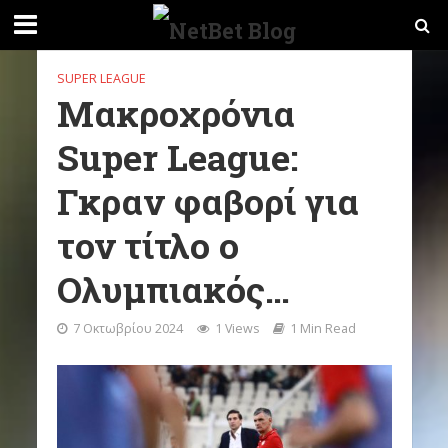
SUPER LEAGUE
Μακροχρόνια
Super League:
Γκραν φαβορί για
τον τίτλο ο
Ολυμπιακός…
7 Οκτωβρίου 2024
1 Views
1 Min Read