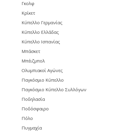
Γκολφ
Κρίκετ
Κύπελλο Γερμανίας
Κύπελλο Ελλάδας
Κύπελλο Ισπανίας
Μπάσκετ
Μπέιζμπολ
Ολυμπιακοί Αγώνες
Παγκόσμιο Κύπελλο
Παγκόσμιο Κύπελλο Συλλόγων
Ποδηλασία
Ποδόσφαιρο
Πόλο
Πυγμαχία