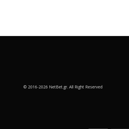
© 2016-2026 NetBet.gr. All Right Reserved