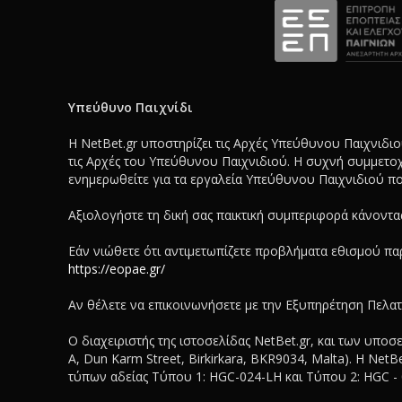
Υπεύθυνο Παιχνίδι
Η NetBet.gr υποστηρίζει τις Αρχές Υπεύθυνου Παιχνιδιο
τις Αρχές του Υπεύθυνου Παιχνιδιού. Η συχνή συμμετοχή
ενημερωθείτε για τα εργαλεία Υπεύθυνου Παιχνιδιού πο
Αξιολογήστε τη δική σας παικτική συμπεριφορά κάνοντα
Εάν νιώθετε ότι αντιμετωπίζετε προβλήματα εθισμού π
https://eopae.gr/
Αν θέλετε να επικοινωνήσετε με την Εξυπηρέτηση Πελατώ
Ο διαχειριστής της ιστοσελίδας NetBet.gr, και των υποσελ
A, Dun Karm Street, Birkirkara, BKR9034, Malta). Η NetB
τύπων αδείας Τύπου 1: HGC-024-LH και Τύπου 2: HGC - 0