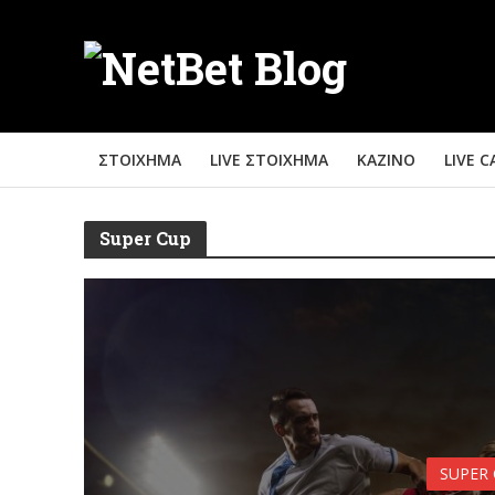
ΣΤΟΊΧΗΜΑ
LIVE ΣΤΟΊΧΗΜΑ
ΚΑΖΊΝΟ
LIVE C
Super Cup
SUPER