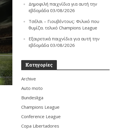
Δημοφιλή παιχνίδια για αυτή την
εβδομάδα 03/08/2026
Τσέλσι – Γιουβέντους: Φιλικό που
θυμίζει τελικό Champions League
Εξαιρετικά παιχνίδια για αυτή την
εβδομάδα 03/08/2026
Kατηγορίες
Archive
Auto moto
Bundesliga
Champions League
Conference League
Copa Libertadores