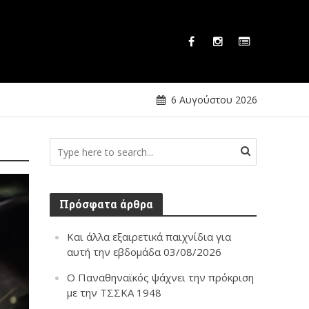
6 Αυγούστου 2026
Πρόσφατα άρθρα
Και άλλα εξαιρετικά παιχνίδια για
αυτή την εβδομάδα 03/08/2026
Ο Παναθηναϊκός ψάχνει την πρόκριση
με την ΤΣΣΚΑ 1948