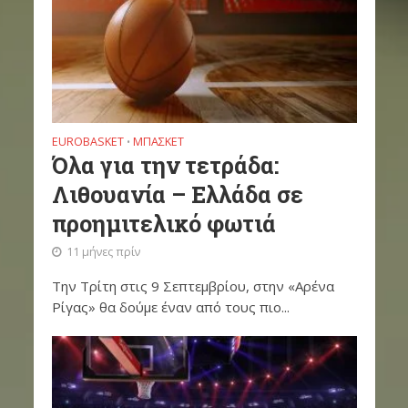
EUROBASKET
ΜΠΆΣΚΕΤ
•
Όλα για την τετράδα:
Λιθουανία – Ελλάδα σε
προημιτελικό φωτιά
11 μήνες πρίν
Την Τρίτη στις 9 Σεπτεμβρίου, στην «Αρένα
Ρίγας» θα δούμε έναν από τους πιο...