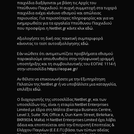
παιχνίδια διεξάγονται με βάση τις Αρχές του
Υπεύθυνου Παιχνιδιού. Η συχνή συμμετοχή στα τυχερά
παιχνίδια ενέχει κίνδυνο εθισμού και απώλειας
περιουσίας. Για περισσότερες πληροφορίες και για να
ενημερωθείτε για τα εργαλεία Υπεύθυνου Παιχνιδιού
που προσφέρει η NetBet.gr κάντε κλικ
εδώ
.
Αξιολογήστε τη δική σας παικτική συμπεριφορά
κάνοντας το τεστ αυτοαξιολόγησης
εδώ
.
Εάν νιώθετε ότι αντιμετωπίζετε προβλήματα εθισμού
παρακαλούμε απευθυνθείτε στην τηλεφωνική γραμμή
υποστήριξης και τη συμβουλευτικής του ΕΟΠΑΕ 1114 ή
στην ιστοσελίδα
https://eopae.gr/
Αν θέλετε να επικοινωνήσετε με την Εξυπηρέτηση
Πελατών της NetBet.gr ή να υποβάλλετε μια καταγγελία,
επιλέξτε
εδώ
.
Ο διαχειριστής της ιστοσελίδας NetBet.gr, και των
υποσελίδων της, είναι η εταιρία NetBet Enterprises
Limited με έδρα στη Μάλτα (Ewropa Business Centre,
Level 3, Suite 704, Office A, Dun Karm Street, Birkirkara,
BKR9034, Malta). Η NetBet Enterprises Limited έχει λάβει
άδεια και εποπτεύεται από την Επιτροπή Εποπτείας &
Ελέγχου Παιγνίων (Ε.Ε.Ε.Π.) βάσει των τύπων αδείας