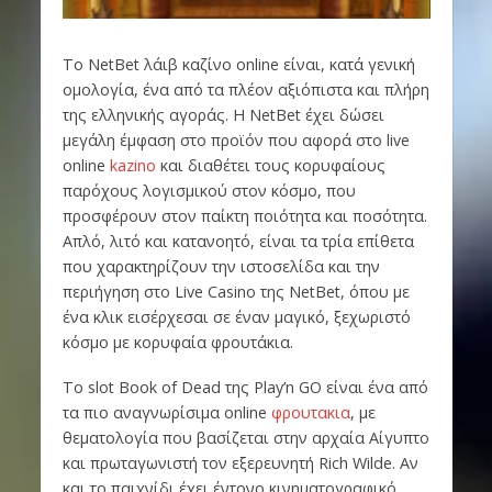
Το NetBet λάιβ καζίνο online είναι, κατά γενική
ομολογία, ένα από τα πλέον αξιόπιστα και πλήρη
της ελληνικής αγοράς. Η NetBet έχει δώσει
μεγάλη έμφαση στο προϊόν που αφορά στο live
online
kazino
και διαθέτει τους κορυφαίους
παρόχους λογισμικού στον κόσμο, που
προσφέρουν στον παίκτη ποιότητα και ποσότητα.
Απλό, λιτό και κατανοητό, είναι τα τρία επίθετα
που χαρακτηρίζουν την ιστοσελίδα και την
περιήγηση στο Live Casino της NetBet, όπου με
ένα κλικ εισέρχεσαι σε έναν μαγικό, ξεχωριστό
κόσμο με κορυφαία φρουτάκια.
Το slot Book of Dead της Play’n GO είναι ένα από
τα πιο αναγνωρίσιμα online
φρουτακια
, με
θεματολογία που βασίζεται στην αρχαία Αίγυπτο
και πρωταγωνιστή τον εξερευνητή Rich Wilde. Αν
και το παιχνίδι έχει έντονο κινηματογραφικό