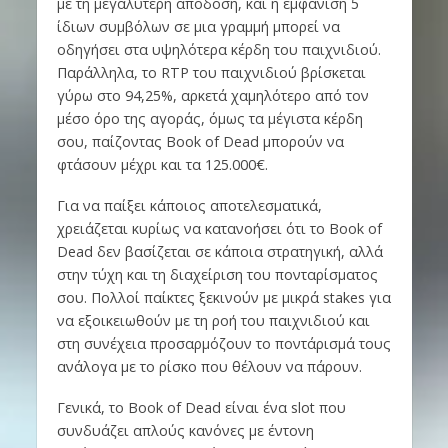
με τη μεγαλύτερη απόδοση, και η εμφάνιση 5
ίδιων συμβόλων σε μια γραμμή μπορεί να
οδηγήσει στα υψηλότερα κέρδη του παιχνιδιού.
Παράλληλα, το RTP του παιχνιδιού βρίσκεται
γύρω στο 94,25%, αρκετά χαμηλότερο από τον
μέσο όρο της αγοράς, όμως τα μέγιστα κέρδη
σου, παίζοντας Book of Dead μπορούν να
φτάσουν μέχρι και τα 125.000€.
Για να παίξει κάποιος αποτελεσματικά,
χρειάζεται κυρίως να κατανοήσει ότι το Book of
Dead δεν βασίζεται σε κάποια στρατηγική, αλλά
στην τύχη και τη διαχείριση του πονταρίσματος
σου. Πολλοί παίκτες ξεκινούν με μικρά stakes για
να εξοικειωθούν με τη ροή του παιχνιδιού και
στη συνέχεια προσαρμόζουν το ποντάρισμά τους
ανάλογα με το ρίσκο που θέλουν να πάρουν.
Γενικά, το Book of Dead είναι ένα slot που
συνδυάζει απλούς κανόνες με έντονη