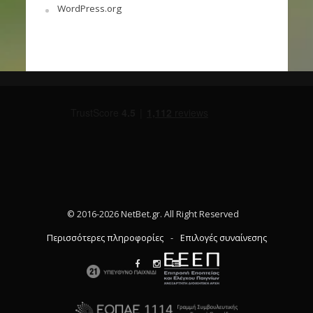
WordPress.org
© 2016-2026 NetBet.gr. All Right Reserved
Περισσότερες πληροφορίες
-
Επιλογές συναίνεσης