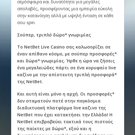
ατμόσφαιρα και δυνατότητα για μεγάλες
απολαβές, προσφέροντας μια εμπειρία εύκολη
στην κατανόηση αλλά με υψηλή ένταση σε κάθε
σου spin.
Σούπερ, τριπλό δώρο* γνωριμίας
Το NetBet Live Casino σας καλωσορίζει σε
έναν απίθανο κόσμο, με σούπερ προσφορές*
και δώρα* γνωριμίας. Ήρθε η ώρα να ζήσεις
ένα μεγαλειώδες πάρτι σε ένα κορυφαίο live
καζίνο με την απίστευτη τριπλή προσφορά*
της NetBet.
Και αυτή είναι μόνο η αρχή. Οι προσφορές*
δεν σταματούν ποτέ στην παγκόσμια
διαδικτυακή πλατφόρμα live καζινο της
NetBet που έχει κατακτήσει την Ελλάδα! Η
NetBet επιβραβεύει τακτικά τους πιστούς
της παίκτες με δώρα*, εξού και η