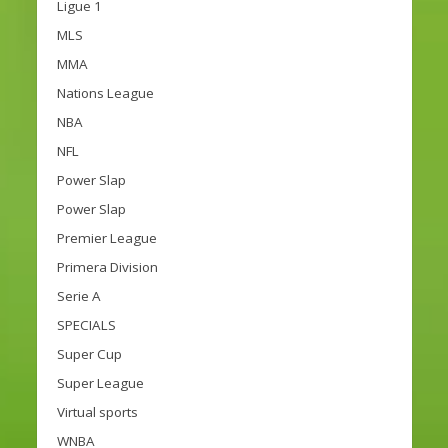
Ligue 1
MLS
MMA
Nations League
NBA
NFL
Power Slap
Power Slap
Premier League
Primera Division
Serie A
SPECIALS
Super Cup
Super League
Virtual sports
WNBA