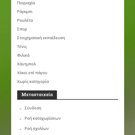
Πυγμαχία
Ράγκμπι
Ρουλέτα
Σπορ
Στοιχηματική εκπαίδευση
Τένις
Φιλικά
Χάντμπολ
Χόκεϊ επί πάγου
Χωρίς κατηγορία
Μεταστοιχεία
Σύνδεση
Ροή καταχωρίσεων
Ροή σχολίων