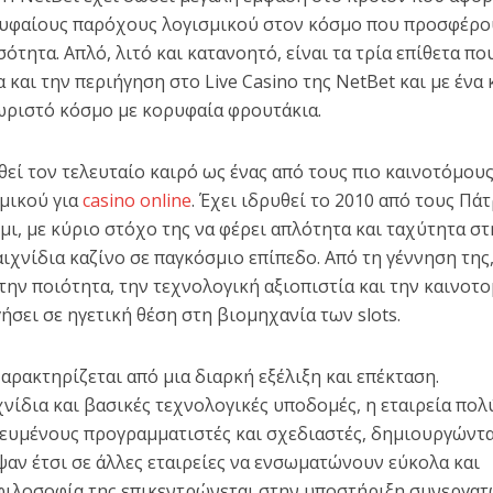
 κορυφαίους παρόχους λογισμικού στον κόσμο που προσφέρ
ότητα. Απλό, λιτό και κατανοητό, είναι τα τρία επίθετα πο
και την περιήγηση στο Live Casino της NetBet και με ένα 
χωριστό κόσμο με κορυφαία φρουτάκια.
θεί τον τελευταίο καιρό ως ένας από τους πιο καινοτόμους
μικού για
casino online
. Έχει ιδρυθεί το 2010 από τους Πάτ
μι, με κύριο στόχο της να φέρει απλότητα και ταχύτητα στ
ιχνίδια καζίνο σε παγκόσμιο επίπεδο. Από τη γέννηση της,
την ποιότητα, την τεχνολογική αξιοπιστία και την καινοτο
ήσει σε ηγετική θέση στη βιομηχανία των slots.
αρακτηρίζεται από μια διαρκή εξέλιξη και επέκταση.
χνίδια και βασικές τεχνολογικές υποδομές, η εταιρεία πολ
κευμένους προγραμματιστές και σχεδιαστές, δημιουργώντ
αν έτσι σε άλλες εταιρείες να ενσωματώνουν εύκολα και
Η φιλοσοφία της επικεντρώνεται στην υποστήριξη συνεργα