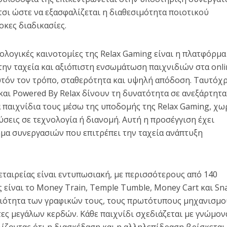
τσι ώστε να εξασφαλίζεται η διαθεσιμότητα ποιοτικού
κες διαδικασίες.
νολογικές καινοτομίες της Relax Gaming είναι η πλατφόρμα
 την ταχεία και αξιόπιστη ενσωμάτωση παιχνιδιών στα onl
αυτόν τον τρόπο, σταθερότητα και υψηλή απόδοση. Ταυτόχ
 και Powered By Relax δίνουν τη δυνατότητα σε ανεξάρτητα
 παιχνίδια τους μέσω της υποδομής της Relax Gaming, χω
ύσεις σε τεχνολογία ή διανομή. Αυτή η προσέγγιση έχει
μα συνεργασιών που επιτρέπει την ταχεία ανάπτυξη
εταιρείας είναι εντυπωσιακή, με περισσότερους από 140
ς είναι το Money Train, Temple Tumble, Money Cart και Sn
οιότητα των γραφικών τους, τους πρωτότυπους μηχανισμο
τες μεγάλων κερδών. Κάθε παιχνίδι σχεδιάζεται με γνώμον
λίζοντας ότι η διασκέδαση και η αλληλεπίδραση βρίσκεται