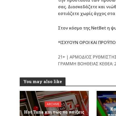
σας. Διασκεδάζετε και νιώ
εστιάζετε χωρίς άγχος στα
Στον κόσμο της NetBet η 
*ΙΣΧΥΟΥΝ ΟΡΟΙ ΚΑΙ ΠΡΟΫΠΟ
21+ | ΑΡΜΟΔΙΟΣ ΡΥΘΜΙΣΤΗΣ
ΓΡΑΜΜΗ ΒΟΗΘΕΙΑΣ ΚΕΘΕΑ: 2
You may also like
ARCHIVE
Κα
Hot Tuna και πώς να παίξεις
παι