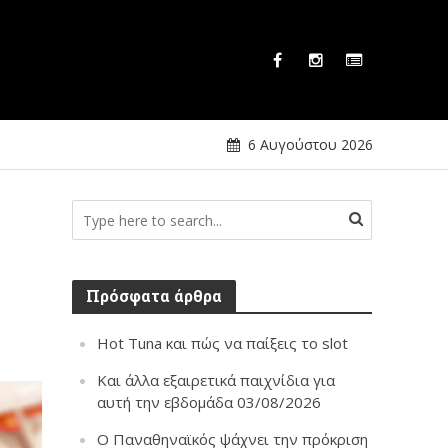
6 Αυγούστου 2026
Πρόσφατα άρθρα
Hot Tuna και πώς να παίξεις το slot
Και άλλα εξαιρετικά παιχνίδια για
αυτή την εβδομάδα 03/08/2026
Ο Παναθηναϊκός ψάχνει την πρόκριση