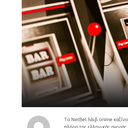
Το NetBet λάιβ online καζίνο
πλήρη της ελληνικής αγοράς