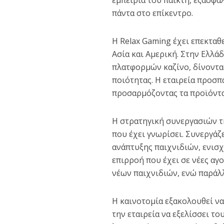
πάντα στο επίκεντρο.
Η Relax Gaming έχει επεκταθ
Ασία και Αμερική. Στην Ελλάδ
πλατφορμών καζίνο, δίνοντα
ποιότητας. Η εταιρεία προσπα
προσαρμόζοντας τα προϊόντα
Η στρατηγική συνεργασιών τη
που έχει γνωρίσει. Συνεργάζ
ανάπτυξης παιχνιδιών, ενισχ
επιρροή που έχει σε νέες αγ
νέων παιχνιδιών, ενώ παράλ
Η καινοτομία εξακολουθεί να
την εταιρεία να εξελίσσει το