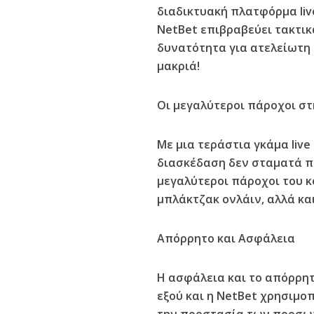
διαδικτυακή πλατφόρμα live
NetBet επιβραβεύει τακτικά
δυνατότητα για ατελείωτη 
μακριά!
Οι μεγαλύτεροι πάροχοι στ
Με μια τεράστια γκάμα liv
διασκέδαση δεν σταματά ποτ
μεγαλύτεροι πάροχοι του κό
μπλάκτζακ ονλάιν, αλλά και
Απόρρητο και Ασφάλεια
Η ασφάλεια και το απόρρητ
εξού και η NetBet χρησιμο
την προστασία των προσω