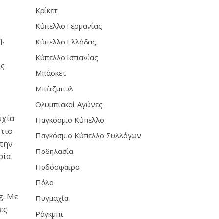
Κρίκετ
Κύπελλο Γερμανίας
η,
Κύπελλο Ελλάδας
Κύπελλο Ισπανίας
ής
Μπάσκετ
Μπέιζμπολ
Ολυμπιακοί Αγώνες
υχία
Παγκόσμιο Κύπελλο
ντιο
Παγκόσμιο Κύπελλο Συλλόγων
 την
Ποδηλασία
ρία
Ποδόσφαιρο
Πόλο
g. Με
Πυγμαχία
ες
Ράγκμπι