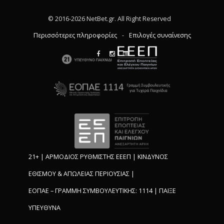
© 2016-2026 NetBet.gr. All Right Reserved
Περισσότερες πληροφορίες
-
Επιλογές συναίνεσης
21+ | ΑΡΜΟΔΙΟΣ ΡΥΘΜΙΣΤΗΣ ΕΕΕΠ | ΚΙΝΔΥΝΟΣ
ΕΘΙΣΜΟΥ & ΑΠΩΛΕΙΑΣ ΠΕΡΙΟΥΣΙΑΣ |
ΕΟΠΑΕ – ΓΡΑΜΜΗ ΣΥΜΒΟΥΛΕΥΤΙΚΗΣ: 1114 | ΠΑΙΞΕ
ΥΠΕΥΘΥΝΑ