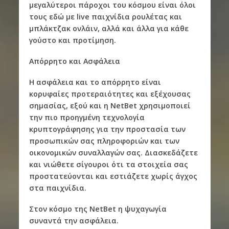
μεγαλύτεροι πάροχοι του κόσμου είναι όλοι
τους εδώ με live παιχνίδια
ρουλέτας
και
μπλάκτζακ ονλάιν
, αλλά και άλλα για κάθε
γούστο και προτίμηση.
Απόρρητο και Ασφάλεια
Η ασφάλεια και το απόρρητο είναι
κορυφαίες προτεραιότητες και εξέχουσας
σημασίας, εξού και η
NetBet
χρησιμοποιεί
την πιο προηγμένη τεχνολογία
κρυπτογράφησης για την προστασία των
προσωπικών σας πληροφοριών και των
οικονομικών συναλλαγών σας. Διασκεδάζετε
και νιώθετε σίγουροι ότι τα στοιχεία σας
προστατεύονται και εστιάζετε χωρίς άγχος
στα παιχνίδια.
Στον κόσμο της NetBet η ψυχαγωγία
συναντά την ασφάλεια.