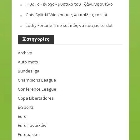
FIFA: Το «ένοχο» μυστικό του Τζάνι Ινφαντίνο
Cats Split ‘N’ Win και πώς να παίξεις το slot
Lucky Fortune Tree και πώς να παίξεις το slot
Kατηγορίες
Archive
Auto moto
Bundesliga
Champions League
Conference League
Copa Libertadores
E-Sports
Euro
Euro Γυναικών
Eurobasket