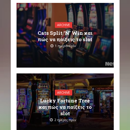
ARCHIVE
Cats Split ‘N’ Win και
πώς να παίξεις το slot
1 ημέρα πρίν
ARCHIVE
Lucky Fortune Tree
και πώς να παίξεις το
slot
2 ημέρες πρίν