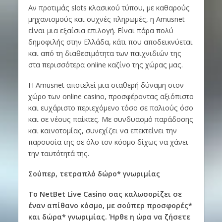
Αν προτιμάς slots κλασικού τύπου, με καθαρούς
μηχανισμούς και συχνές πληρωμές, η Amusnet
είναι μια εξαίσια επιλογή. Είναι πάρα πολύ
δημοφιλής στην Ελλάδα, κάτι που αποδεικνύεται
και από τη διαθεσιμότητα των παιχνιδιών της
στα περισσότερα online καζίνο της χώρας μας.
Η Amusnet αποτελεί μια σταθερή δύναμη στον
χώρο των online casino, προσφέροντας αξιόπιστο
και ευχάριστο περιεχόμενο τόσο σε παλιούς όσο
και σε νέους παίκτες. Με συνδυασμό παράδοσης
και καινοτομίας, συνεχίζει να επεκτείνει την
παρουσία της σε όλο τον κόσμο δίχως να χάνει
την ταυτότητά της.
Σούπερ, τετραπλό δώρο* γνωριμίας
Το
NetBet Live Casino
σας καλωσορίζει σε
έναν απίθανο κόσμο,
με σούπερ προσφορές*
και δώρα* γνωριμίας
. Ήρθε η ώρα να ζήσετε