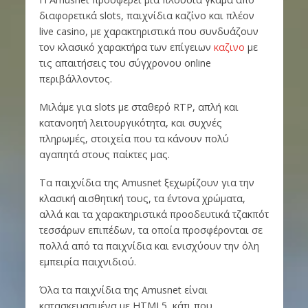
διαφορετικά slots, παιχνίδια καζίνο και πλέον
live casino, με χαρακτηριστικά που συνδυάζουν
τον κλασικό χαρακτήρα των επίγειων
καζινο
με
τις απαιτήσεις του σύγχρονου online
περιβάλλοντος.
Μιλάμε για slots με σταθερό RTP, απλή και
κατανοητή λειτουργικότητα, και συχνές
πληρωμές, στοιχεία που τα κάνουν πολύ
αγαπητά στους παίκτες μας.
Τα παιχνίδια της Amusnet ξεχωρίζουν για την
κλασική αισθητική τους, τα έντονα χρώματα,
αλλά και τα χαρακτηριστικά προοδευτικά τζακπότ
τεσσάρων επιπέδων, τα οποία προσφέρονται σε
πολλά από τα παιχνίδια και ενισχύουν την όλη
εμπειρία παιχνιδιού.
Όλα τα παιχνίδια της Amusnet είναι
κατασκευασμένα με HTML5, κάτι που