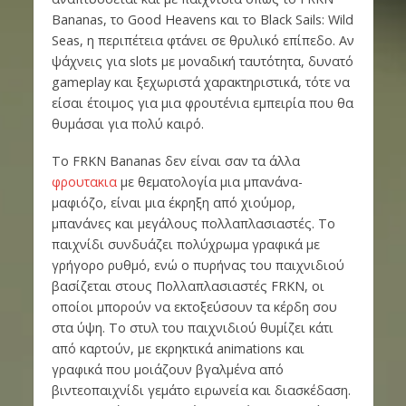
Bananas, το Good Heavens και το Black Sails: Wild
Seas, η περιπέτεια φτάνει σε θρυλικό επίπεδο. Αν
ψάχνεις για slots με μοναδική ταυτότητα, δυνατό
gameplay και ξεχωριστά χαρακτηριστικά, τότε να
είσαι έτοιμος για μια φρουτένια εμπειρία που θα
θυμάσαι για πολύ καιρό.
Το FRKN Bananas δεν είναι σαν τα άλλα
φρουτακια
με θεματολογία μια μπανάνα-
μαφιόζο, είναι μια έκρηξη από χιούμορ,
μπανάνες και μεγάλους πολλαπλασιαστές. Το
παιχνίδι συνδυάζει πολύχρωμα γραφικά με
γρήγορο ρυθμό, ενώ ο πυρήνας του παιχνιδιού
βασίζεται στους Πολλαπλασιαστές FRKN, οι
οποίοι μπορούν να εκτοξεύσουν τα κέρδη σου
στα ύψη. Το στυλ του παιχνιδιού θυμίζει κάτι
από καρτούν, με εκρηκτικά animations και
γραφικά που μοιάζουν βγαλμένα από
βιντεοπαιχνίδι γεμάτο ειρωνεία και διασκέδαση.