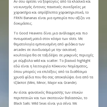
Αν σου αρέσει να ξεφεύγεις από τα κλασικά και
να κυνηγάς έντονες παικτικές συνεδρείες με
χαρακτήρα και απρόβλεπτα χαρακτηριστικά, το
FRKN Bananas είναι μια εμπειρία που αξίζει να
δοκιμάσεις.
Το Good Heavens δίνει μια ανάλαφρη και πιο
πνευματική ματιά στον κόσμο των slots. Με
θεματολογία εμπνευσμένη από φιδάκια των
arcades σε συνδυασμό με την ασιατική
κουλτούρα θα σε ταξιδέψει σε μακρινές περιοχές
με σύμβολα wild και scatter. Το βασικό highlight
εδώ είναι η λειτουργία Κόκκινου Νομίσματος,
όπου μπορείς να επιλέξεις από τα διαθέσιμα
χρυσά φίδια που θα σας αποκαλύψει ένα από τα
τζάκποτ (Mini, Minor, Major και Grande).
Αν είσαι φανατικός θαυμαστής των επικών
περιπετειών και των σκοτεινών θαλασσών, το
Black Sails: Wild Seas είναι για σένα. Με