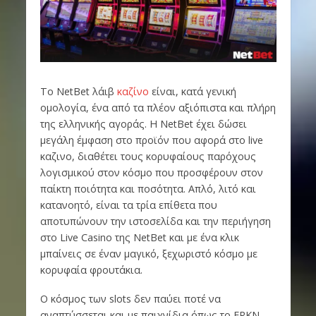
Το NetBet λάιβ
καζίνο
είναι, κατά γενική
ομολογία, ένα από τα πλέον αξιόπιστα και πλήρη
της ελληνικής αγοράς. Η NetBet έχει δώσει
μεγάλη έμφαση στο προϊόν που αφορά στο live
καζινο, διαθέτει τους κορυφαίους παρόχους
λογισμικού στον κόσμο που προσφέρουν στον
παίκτη ποιότητα και ποσότητα. Απλό, λιτό και
κατανοητό, είναι τα τρία επίθετα που
αποτυπώνουν την ιστοσελίδα και την περιήγηση
στο Live Casino της NetBet και με ένα κλικ
μπαίνεις σε έναν μαγικό, ξεχωριστό κόσμο με
κορυφαία φρουτάκια.
Ο κόσμος των slots δεν παύει ποτέ να
αναπτύσσεται και με παιχνίδια όπως το FRKN