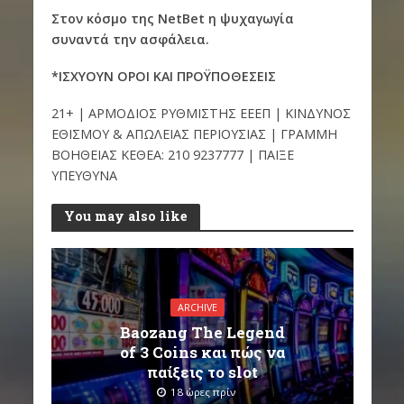
Στον κόσμο της NetBet η ψυχαγωγία
συναντά την ασφάλεια.
*ΙΣΧΥΟΥΝ ΟΡΟΙ ΚΑΙ ΠΡΟΫΠΟΘΕΣΕΙΣ
21+ | ΑΡΜΟΔΙΟΣ ΡΥΘΜΙΣΤΗΣ ΕΕΕΠ | ΚΙΝΔΥΝΟΣ
ΕΘΙΣΜΟΥ & ΑΠΩΛΕΙΑΣ ΠΕΡΙΟΥΣΙΑΣ | ΓΡΑΜΜΗ
ΒΟΗΘΕΙΑΣ ΚΕΘΕΑ: 210 9237777 | ΠΑΙΞΕ
ΥΠΕΥΘΥΝΑ
You may also like
ARCHIVE
Baozang The Legend
of 3 Coins και πώς να
παίξεις το slot
18 ώρες πρίν