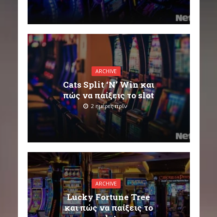
ARCHIVE
Cats Split ‘N’ Win και
πώς να παίξεις το slot
2 ημέρες πρίν
ARCHIVE
Lucky Fortune Tree
και πώς να παίξεις το