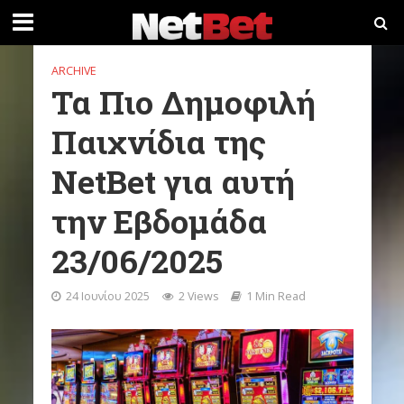
ARCHIVE
Τα Πιο Δημοφιλή
Παιχνίδια της
NetBet για αυτή
την Εβδομάδα
23/06/2025
24 Ιουνίου 2025
2 Views
1 Min Read