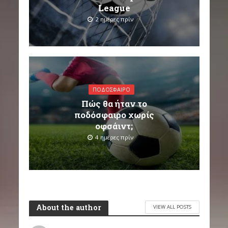
League
2 ημέρες πρίν
ΠΟΔΌΣΦΑΙΡΟ
Πώς θα ήταν το
ποδόσφαιρο χωρίς
οφσάιντ;
4 ημέρες πρίν
About the author
VIEW ALL POSTS