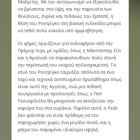
Μαδρίτης. Με τον ανταγωνισμό να εξακολουθεί
να βρίσκεται στα ύψη, και την παρουσία των
Βινίσιους, Ενρίκε και πιθανώς του Εμπαπέ, η
θέση του Ροντρίγκο στη βασική ενδεκάδα μπορεί
να τεθεί πολύ εύκολα υπό αμφισβήτηση.
Οι φήμες οργιάζουν για ενδιαφέρον από την
Πρέμιερ Λιγκ, με ομάδες όπως η Μάντσεστερ Σίτι
και η Άρσεναλ να παρακολουθούν πολύ στενά
την περίπτωσή του νεαρού ποδοσφαιριστή. Το
στυλ του Ροντρίγκο ταιριάζει απόλυτα σε ένα
ταχύ και τεχνικά ανεπτυγμένο πρωτάθλημα όπως
είναι αυτό της Αγγλίας, ενώ μια πιθανή
συνεργασία με προπονητές όπως ο Πεπ
Γκουαρδιόλα θα μπορούσε να εκτοξεύσει την
καριέρα του στα ουράνια. Παρόλα αυτά, η Ρεάλ
δεν φαίνεται να είναι πρόθυμη να τον
παραχωρήσει χωρίς ένα μεγάλο ποσό, και η
ρήτρα του παραμένει ιδιαίτερα υψηλή.