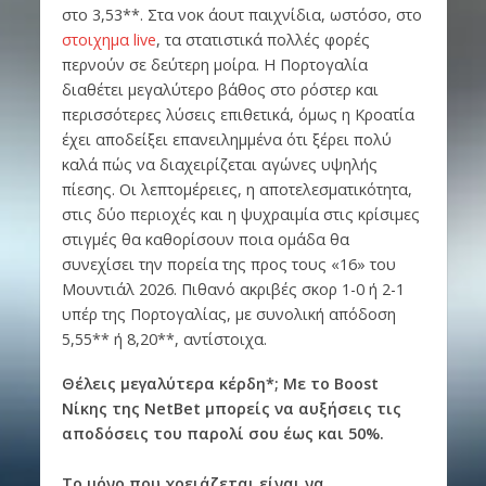
στο 3,53**. Στα νοκ άουτ παιχνίδια, ωστόσο, στο
στοιχημα live
, τα στατιστικά πολλές φορές
περνούν σε δεύτερη μοίρα. Η Πορτογαλία
διαθέτει μεγαλύτερο βάθος στο ρόστερ και
περισσότερες λύσεις επιθετικά, όμως η Κροατία
έχει αποδείξει επανειλημμένα ότι ξέρει πολύ
καλά πώς να διαχειρίζεται αγώνες υψηλής
πίεσης. Οι λεπτομέρειες, η αποτελεσματικότητα,
στις δύο περιοχές και η ψυχραιμία στις κρίσιμες
στιγμές θα καθορίσουν ποια ομάδα θα
συνεχίσει την πορεία της προς τους «16» του
Μουντιάλ 2026. Πιθανό ακριβές σκορ 1-0 ή 2-1
υπέρ της Πορτογαλίας, με συνολική απόδοση
5,55** ή 8,20**, αντίστοιχα.
Θέλεις μεγαλύτερα κέρδη*; Με το Boost
Νίκης της NetBet μπορείς να αυξήσεις τις
αποδόσεις του παρολί σου έως και 50%.
Το μόνο που χρειάζεται είναι να