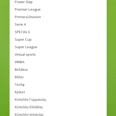
Power Slap
Premier League
Primera Division
Serie A
SPECIALS
Super Cup
Super League
Virtual sports
WNBA
Βελάκια
Βόλεϊ
Γκολφ
Κρίκετ
Κύπελλο Γερμανίας
Κύπελλο Ελλάδας
Κύπελλο Ισπανίας