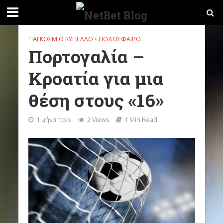
ΠΑΓΚΌΣΜΙΟ ΚΎΠΕΛΛΟ
•
ΠΟΔΌΣΦΑΙΡΟ
Πορτογαλία –
Κροατία για μια
θέση στους «16»
1 μήνα πρίν
2 Views
1 Min Read