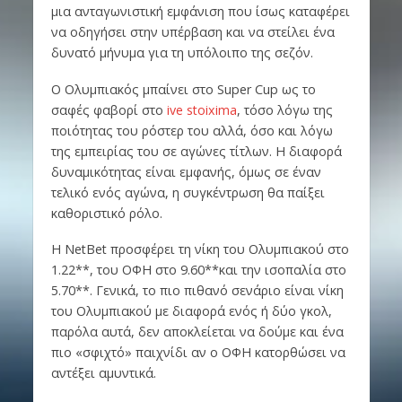
μια ανταγωνιστική εμφάνιση που ίσως καταφέρει
να οδηγήσει στην υπέρβαση και να στείλει ένα
δυνατό μήνυμα για τη υπόλοιπο της σεζόν.
Ο Ολυμπιακός μπαίνει στο Super Cup ως το
σαφές φαβορί στο
ive stoixima
, τόσο λόγω της
ποιότητας του ρόστερ του αλλά, όσο και λόγω
της εμπειρίας του σε αγώνες τίτλων. Η διαφορά
δυναμικότητας είναι εμφανής, όμως σε έναν
τελικό ενός αγώνα, η συγκέντρωση θα παίξει
καθοριστικό ρόλο.
Η NetBet προσφέρει τη νίκη του Ολυμπιακού στο
1.22**, του ΟΦΗ στο 9.60**και την ισοπαλία στο
5.70**. Γενικά, το πιο πιθανό σενάριο είναι νίκη
του Ολυμπιακού με διαφορά ενός ή δύο γκολ,
παρόλα αυτά, δεν αποκλείεται να δούμε και ένα
πιο «σφιχτό» παιχνίδι αν ο ΟΦΗ κατορθώσει να
αντέξει αμυντικά.