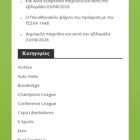
Και άλλα εξαιρετικά παιχνίδια για αυτή την
εβδομάδα 03/08/2026
Ο Παναθηναϊκός ψάχνει την πρόκριση με την
ΤΣΣΚΑ 1948
Δημοφιλή παιχνίδια για αυτή την εβδομάδα
03/08/2026
Kατηγορίες
Archive
Auto moto
Bundesliga
Champions League
Conference League
Copa Libertadores
E-Sports
Euro
Euro Γυναικών