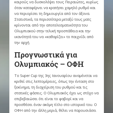
καιρούς να δυσκολέψει τους Πειραιώτες, κυρίως
όταν καταφέρνει να κρατήσει χαμηλό ρυθμό και
να περιορίσει τη δημιουργία από τον άξονα.
Στατιστικά, τα περισσότερα μεταξύ τους ματς
κρίνονται από την αποτελεσματικότητα του
Ολυμπιακού στην τελική προσπάθεια και την
ικανότητά του να «καθαρίζει» το παιχνίδι από
την αρχή.
Προγνωστικά για
Ολυμπιακός – ΟΦΗ
Το Super Cup της 3ης Ιανουαρίου αναμένεται να
κριθεί στις λεπτομέρειες, όπως την ένταση στο
ξεκίνημα, τη διαχείριση του ρυθμού και τις
στατικές φάσεις. Ο Ολυμπιακός έχει ως στόχο να
επιβεβαιώσει ότι είναι το φαβορί και να
προσθέσει έναν ακόμη τίτλο στο ιστορικό του. Ο
ΟΦΗ από την άλλη μεριά, θέλει να παρουσιάσει