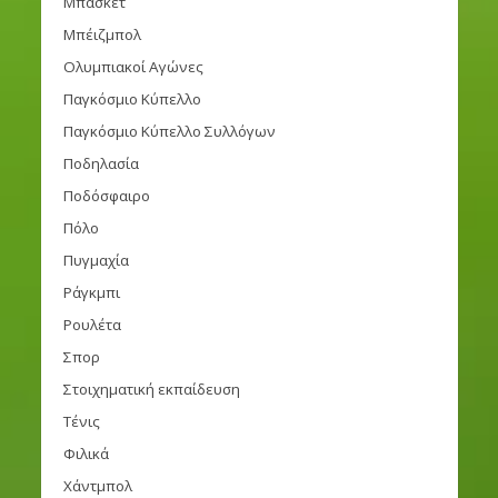
Μπάσκετ
Μπέιζμπολ
Ολυμπιακοί Αγώνες
Παγκόσμιο Κύπελλο
Παγκόσμιο Κύπελλο Συλλόγων
Ποδηλασία
Ποδόσφαιρο
Πόλο
Πυγμαχία
Ράγκμπι
Ρουλέτα
Σπορ
Στοιχηματική εκπαίδευση
Τένις
Φιλικά
Χάντμπολ