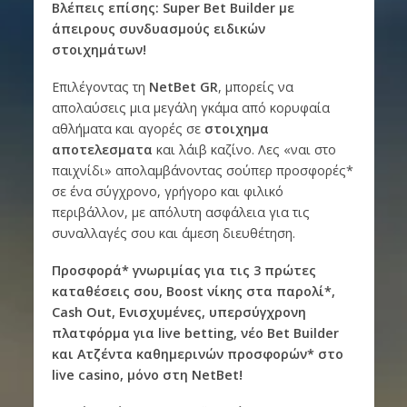
Βλέπεις επίσης: Super Bet Builder με
άπειρους συνδυασμούς ειδικών
στοιχημάτων!
Επιλέγοντας τη
NetBet
GR
, μπορείς να
απολαύσεις μια μεγάλη γκάμα από κορυφαία
αθλήματα και αγορές σε
στοιχημα
αποτελεσματα
και λάιβ καζίνο. Λες «ναι στο
παιχνίδι» απολαμβάνοντας σούπερ προσφορές*
σε ένα σύγχρονο, γρήγορο και φιλικό
περιβάλλον, με απόλυτη ασφάλεια για τις
συναλλαγές σου και άμεση διευθέτηση.
Προσφορά* γνωριμίας για τις 3 πρώτες
καταθέσεις σου, Boost νίκης στα παρολί*,
Cash
Out, Ενισχυμένες, υπερσύγχρονη
πλατφόρμα για live
betting, νέο Bet
Builder
και Ατζέντα καθημερινών προσφορών* στο
live
casino, μόνο στη NetBet!