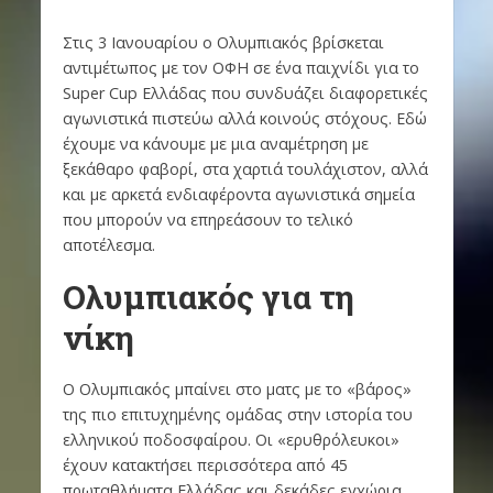
Στις 3 Ιανουαρίου ο Ολυμπιακός βρίσκεται
αντιμέτωπος με τον ΟΦΗ σε ένα παιχνίδι για το
Super Cup Ελλάδας που συνδυάζει διαφορετικές
αγωνιστικά πιστεύω αλλά κοινούς στόχους. Εδώ
έχουμε να κάνουμε με μια αναμέτρηση με
ξεκάθαρο φαβορί, στα χαρτιά τουλάχιστον, αλλά
και με αρκετά ενδιαφέροντα αγωνιστικά σημεία
που μπορούν να επηρεάσουν το τελικό
αποτέλεσμα.
Ολυμπιακός για τη
νίκη
Ο Ολυμπιακός μπαίνει στο ματς με το «βάρος»
της πιο επιτυχημένης ομάδας στην ιστορία του
ελληνικού ποδοσφαίρου. Οι «ερυθρόλευκοι»
έχουν κατακτήσει περισσότερα από 45
πρωταθλήματα Ελλάδας και δεκάδες εγχώρια