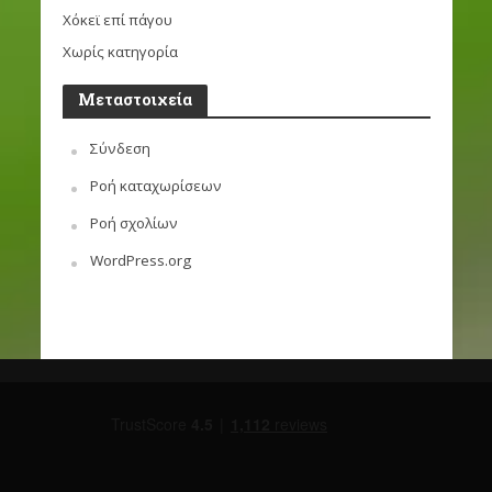
Χόκεϊ επί πάγου
Χωρίς κατηγορία
Μεταστοιχεία
Σύνδεση
Ροή καταχωρίσεων
Ροή σχολίων
WordPress.org