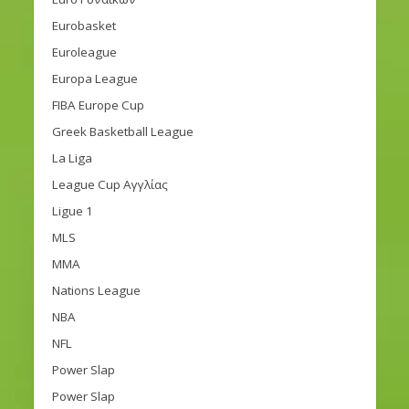
Eurobasket
Euroleague
Europa League
FIBA Europe Cup
Greek Basketball League
La Liga
League Cup Αγγλίας
Ligue 1
MLS
MMA
Nations League
NBA
NFL
Power Slap
Power Slap