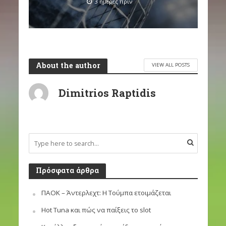
3 ημέρες πρίν
About the author
VIEW ALL POSTS
Dimitrios Raptidis
Πρόσφατα άρθρα
ΠΑΟΚ – Άντερλεχτ: Η Τούμπα ετοιμάζεται
Hot Tuna και πώς να παίξεις το slot