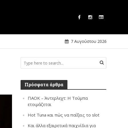
7 Αυγούστου 2026
Πρόσφατα άρθρα
ΠΑΟΚ – Άντερλεχτ: Η Τούμπα
ετοιμάζεται
Hot Tuna και πώς να παίξεις το slot
Και άλλα εξαιρετικά παιχνίδια για