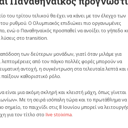
αι Παναθηναϊκός προγνωστ
ίο του τρίτου τελικού θα έχει να κάνει με τον έλεγχο των
η του ρυθμού. Ο Ολυμπιακός επιδιώκει πιο οργανωμένες
μπο, ενώ ο Παναθηναϊκός προσπαθεί να ανοίξει το γήπεδο κ
λύσεις στο transition.
η απόδοση των δεύτερων μονάδων, γιατί όταν μιλάμε για
οι λεπτομέρειες από τον πάγκο πολλές φορές μπορούν να
ευματική αντοχή, η συγκέντρωση στα τελευταία λεπτά και 
 παίξουν καθοριστικό ρόλο.
να είναι μια ακόμη σκληρή και κλειστή μάχη, όπως γίνεται
ιωνίων». Με τη σειρά ισόπαλη τώρα και το πρωτάθλημα να
ο σημείο, το παιχνίδι στις 8 Ιουνίου μπορεί να λειτουργή
χη για τον τίτλο στο
live stoixima
.