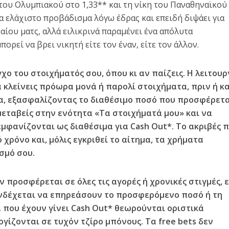
του Ολυμπιακού στο 1,33** και τη νίκη του Παναθηναϊκού
να ελάχιστο προβάδισμα λόγω έδρας και επειδή διψάει για
ταίου ματς, αλλά ειλικρινά παραμένει ένα απόλυτα
ρεί να βρει νικητή είτε τον έναν, είτε τον άλλον.
γχο του στοιχήματός σου, όπου κι αν παίζεις. Η λειτουρ
α κλείνεις πρόωρα μονά ή παρολί στοιχήματα, πριν ή κα
να, εξασφαλίζοντας το διαθέσιμο ποσό που προσφέρετ
 μεταβείς στην ενότητα «Τα στοιχήματά μου» και να
εμφανίζονται ως διαθέσιμα για Cash Out*. Το ακριβές 
χρόνο και, μόλις εγκριθεί το αίτημα, τα χρήματα
σμό σου.
 προσφέρεται σε όλες τις αγορές ή χρονικές στιγμές, 
νδέχεται να επηρεάσουν το προσφερόμενο ποσό ή τη
 που έχουν γίνει Cash Out* θεωρούνται οριστικά
γίζονται σε τυχόν τζίρο μπόνους. Τα free bets δεν