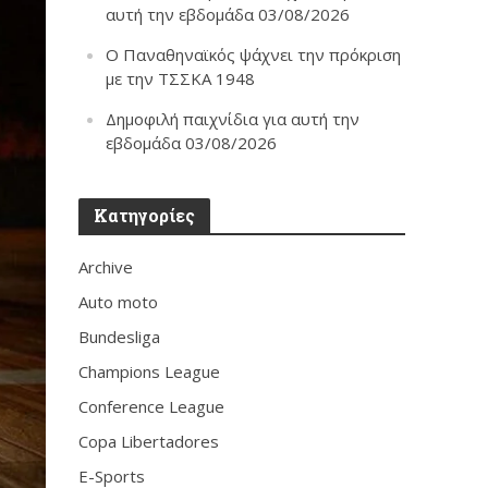
αυτή την εβδομάδα 03/08/2026
Ο Παναθηναϊκός ψάχνει την πρόκριση
με την ΤΣΣΚΑ 1948
Δημοφιλή παιχνίδια για αυτή την
εβδομάδα 03/08/2026
Kατηγορίες
Archive
Auto moto
Bundesliga
Champions League
Conference League
Copa Libertadores
E-Sports