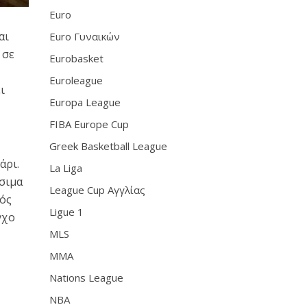
Euro
αι
Euro Γυναικών
 σε
Eurobasket
Euroleague
ι
Europa League
FIBA Europe Cup
Greek Basketball League
άρι.
La Liga
ίσιμα
League Cup Αγγλίας
κός
Ligue 1
γχο
MLS
MMA
Nations League
NBA