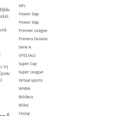
NFL
 Εβάν
Power Slap
τελεί
Power Slap
ντά
Premier League
Primera Division
Serie A
;
SPECIALS
Super Cup
ι τη
Super League
έριαν
εί
Virtual sports
WNBA
Βελάκια
Βόλεϊ
Γκολφ