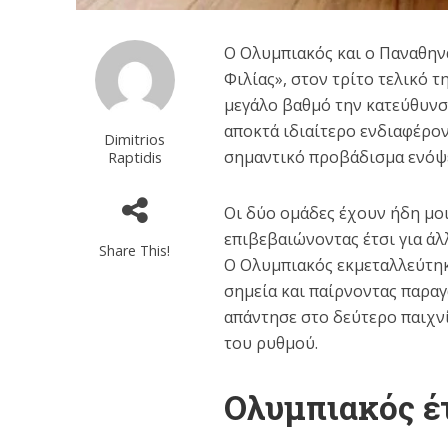
Ο Ολυμπιακός και ο Παναθηνα
Φιλίας», στον τρίτο τελικό τ
μεγάλο βαθμό την κατεύθυνση
αποκτά ιδιαίτερο ενδιαφέρον
Dimitrios
σημαντικό προβάδισμα ενόψε
Raptidis
Οι δύο ομάδες έχουν ήδη μοι
επιβεβαιώνοντας έτσι για άλ
Share This!
Ο Ολυμπιακός εκμεταλλεύτηκ
σημεία και παίρνοντας παρα
απάντησε στο δεύτερο παιχνί
του ρυθμού.
Ολυμπιακός έ