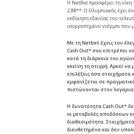
Η NetBet προσφέρει τη νίκη 
2,88**. Ο Ολυμπιακός έχει έ
εκδίκηση εξαιτίας του τελευ
ισορροπημένο ντέρμπι που μπο
Με τη Netbet έχεις τον έλε
Cash Out* σου επιτρέπει ν
κατά τη διάρκεια του αγώ
εκείνη τη στιγμή. Αρκεί να
επιλέξεις όσα στοιχήματα 
εμφανίζεται σε πραγματικό 
πιστώνονται στον λογαρια
Η δυνατότητα Cash Out* δεν
οι μεταβολές αποδόσεων ε
διαθεσιμότητα. Στοιχήματα
διευθετημένα και δεν υπολο