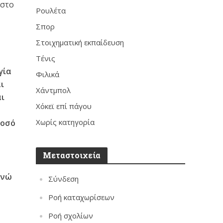
 στο
Ρουλέτα
Σπορ
Στοιχηματική εκπαίδευση
Τένις
γία
Φιλικά
ι
Χάντμπολ
αι
Χόκεϊ επί πάγου
Χωρίς κατηγορία
ποσό
Μεταστοιχεία
ενώ
Σύνδεση
Ροή καταχωρίσεων
Ροή σχολίων