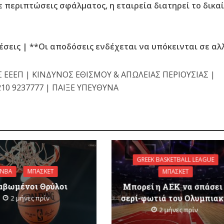
ε περιπτώσεις σφάλματος, η εταιρεία διατηρεί το δικ
έσεις | **Οι αποδόσεις ενδέχεται να υπόκεινται σε αλ
 ΕΕΕΠ | ΚΙΝΔΥΝΟΣ ΕΘΙΣΜΟΥ & ΑΠΩΛΕΙΑΣ ΠΕΡΙΟΥΣΙΑΣ |
10 9237777 | ΠΑΙΞΕ ΥΠΕΥΘΥΝΑ
GREEK BASKETBALL LEAGUE
NBA
ΜΠΆΣΚΕΤ
ΜΠΆΣΚΕΤ
αβωμένοι Θρύλοι
Μπορεί η ΑΕΚ να σπάσει
σερί-φωτιά του Ολυμπιακ
2 μήνες πρίν
2 μήνες πρίν