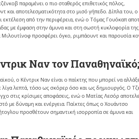
εζένκοβ παραμένει ο πιο σταθερός επιθετικός πόλος,
τ και αποτελεσματικότητα στο μισό γήπεδο. Δίπλα του, ο
ι εκτέλεση από την περιφέρεια, ενώ ο Τόμας Γουόκαπ απο
άδας με έμφαση στην άμυνα και στη σωστή κυκλοφορία της
α Μιλουτίνοφ προσφέρει όγκο, ριμπάουντ και παρουσία κο
έντρικ Ναν τον Παναθηναϊκό
ϊκού, ο Κέντρικ Ναν είναι ο παίκτης που μπορεί να αλλάξε
 λίγα λεπτά, τόσο ως σκόρερ όσο και ως δημιουργός. Ο Τζ
λεγχο στις κρίσιμες αποφάσεις, ενώ ο Ματίας Λεσόρ αποτελ
τό με δύναμη και ενέργεια. Παίκτες όπως ο Χουάντσο
ήτογλου προσθέτουν σημαντική ισορροπία σε άμυνα και