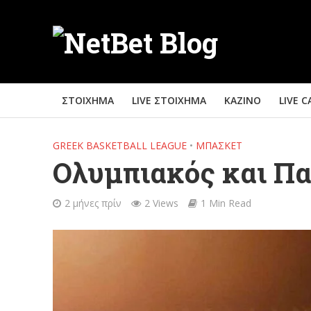
ΣΤΟΊΧΗΜΑ
LIVE ΣΤΟΊΧΗΜΑ
ΚΑΖΊΝΟ
LIVE C
GREEK BASKETBALL LEAGUE
•
ΜΠΆΣΚΕΤ
Ολυμπιακός και Παν
2 μήνες πρίν
2 Views
1 Min Read