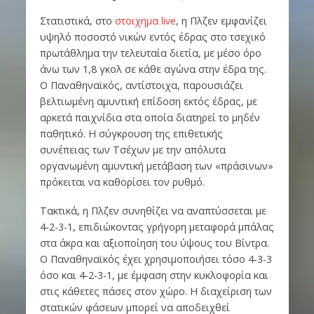
Στατιστικά, στο
στοιχημα live
, η Πλζεν εμφανίζει
υψηλό ποσοστό νικών εντός έδρας στο τσεχικό
πρωτάθλημα την τελευταία διετία, με μέσο όρο
άνω των 1,8 γκολ σε κάθε αγώνα στην έδρα της.
Ο Παναθηναϊκός, αντίστοιχα, παρουσιάζει
βελτιωμένη αμυντική επίδοση εκτός έδρας, με
αρκετά παιχνίδια στα οποία διατηρεί το μηδέν
παθητικό. Η σύγκρουση της επιθετικής
συνέπειας των Τσέχων με την απόλυτα
οργανωμένη αμυντική μετάβαση των «πράσινων»
πρόκειται να καθορίσει τον ρυθμό.
Τακτικά, η Πλζεν συνηθίζει να αναπτύσσεται με
4-2-3-1, επιδιώκοντας γρήγορη μεταφορά μπάλας
στα άκρα και αξιοποίηση του ύψους του Βίντρα.
Ο Παναθηναϊκός έχει χρησιμοποιήσει τόσο 4-3-3
όσο και 4-2-3-1, με έμφαση στην κυκλοφορία και
στις κάθετες πάσες στον χώρο. Η διαχείριση των
στατικών φάσεων μπορεί να αποδειχθεί