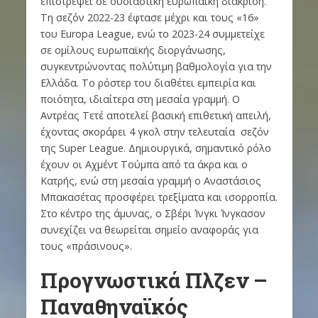
επιστρέψει σε ουσιαστική ευρωπαϊκή διάκριση.
Τη σεζόν 2022-23 έφτασε μέχρι και τους «16»
του Europa League, ενώ το 2023-24 συμμετείχε
σε ομίλους ευρωπαϊκής διοργάνωσης,
συγκεντρώνοντας πολύτιμη βαθμολογία για την
Ελλάδα. Το ρόστερ του διαθέτει εμπειρία και
ποιότητα, ιδιαίτερα στη μεσαία γραμμή. Ο
Αντρέας Τετέ αποτελεί βασική επιθετική απειλή,
έχοντας σκοράρει 4 γκολ στην τελευταία σεζόν
της Super League. Δημιουργικά, σημαντικό ρόλο
έχουν οι Αχμέντ Τούμπα από τα άκρα και ο
Κατρής, ενώ στη μεσαία γραμμή ο Αναστάσιος
Μπακασέτας προσφέρει τρεξίματα και ισορροπία.
Στο κέντρο της άμυνας, ο Σβέρι Ίνγκι Ίνγκασον
συνεχίζει να θεωρείται σημείο αναφοράς για
τους «πράσινους».
Προγνωστικά Πλζεν –
Παναθηνα
ϊκός