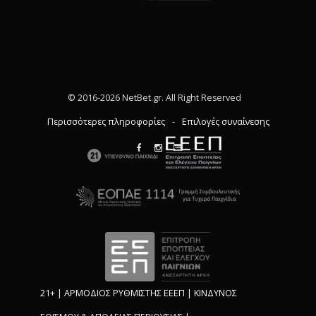
© 2016-2026 NetBet.gr. All Right Reserved
Περισσότερες πληροφορίες
-
Επιλογές συναίνεσης
21+ | ΑΡΜΟΔΙΟΣ ΡΥΘΜΙΣΤΗΣ ΕΕΕΠ | ΚΙΝΔΥΝΟΣ