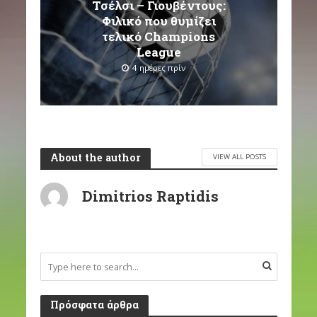
Τσέλσι – Γιουβέντους:
Φιλικό που θυμίζει
τελικό Champions
League
4 ημέρες πρίν
About the author
VIEW ALL POSTS
Dimitrios Raptidis
Πρόσφατα άρθρα