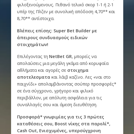
φιλοξενούμενους. Πιθανό τελικό σκορ 1-1 ή 2-1
υπέρ της Πλζεν με συνολική απόδοση 4,70** και
8,70** αντίστοιχα.
Βλέπεις επίσης: Super Bet Builder με
άπειρους συνδυασμούς ειδικών
στοιχημάτων!
Επιλέγοντας τη
NetBet
GR
, μπορείς να
απολαύσεις μια μεγάλη γκάμα από κορυφαία
αθλήματα και αγορές σε
στοιχημα
αποτελεσματα
και λάιβ καζίνο. Λες «ναι στο
παιχνίδι» απολαμβάνοντας σούπερ προσφορές*
σε ένα σύγχρονο, γρήγορο και φιλικό
περιβάλλον, με απόλυτη ασφάλεια για τις
συναλλαγές σου και άμεση διευθέτηση.
Προσφορά* γνωριμίας για τις 3 πρώτες
καταθέσεις σου, Boost νίκης στα παρολί*,
Cash
Out, Ενισχυμένες, υπερσύγχρονη