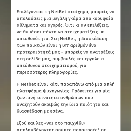
Επιλέγοντας τη NetBet στοίχημα, μπορείς να
απολαύσεις μια μεγάλη γκάμα από κορυφαία
αθλήματα και αγορές. Ό,τι κι αν επιλέξεις,
να θυμάσαι πάντα να στοιχηματίζεις με
υπευθυνότητα. Στη NetBet, η διασκέδαση
των παικτών είναι η υπ’ αριθμόν ένα
προτεραιότητά μας – μπορείς να ανατρέξεις
στη σελίδα μας, συμβουλές και εργαλεία
υπεύθυνου στοιχηματισμού, για
περισσότερες πληροφορίες.
H Netbet είναι κάτι παραπάνω από μια απλή
πλατφόρμα ψυχαγωγίας. Πρόκειται για μία
ζωντανή κοινότητα ανθρώπων που
αναζητούν ακριβώς την ίδια ποιότητα και
διασκέδαση με εσένα.
Εξού και λες «ναι στο παιχνίδι»
απολαμβάνοντας σούπερ προσφορές* σε