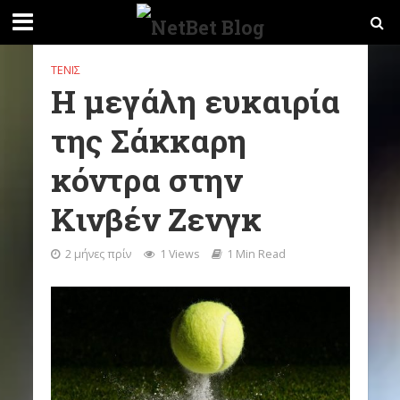
ΤΈΝΙΣ
Η μεγάλη ευκαιρία
της Σάκκαρη
κόντρα στην
Κινβέν Ζενγκ
2 μήνες πρίν
1 Views
1 Min Read