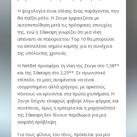
Η ψυχολογία είναι επίσης ένας παράγοντας που
θα παίξει ρόλο. Η Ζενγκ εμφανίζεται με
αυτοπεποίθηση μετά τις πρόσφατες επιτυχίες
της, ενώ η Σάκκαρη γνωρίζει ότι μια νίκη
απέναντι σε παίκτρια του Top 10 θα μπορούσε
να αποτελέσει σημείο καμπής για τη συνέχεια
της υπόλοιπης χρονιάς.
Η NetBet προσφέρει τη νίκη της Ζενγκ στο 1,58**
και της Σάκκαρη στο 2,23**. Σε αγωνιστικό
επίπεδο, το ματς αναμένεται να είναι
ισορροπημένο αλλά γρήγορο, με αρκετούς
πόντους να κρίνονται στα πρώτα χτυπήματα. Η
Ζενγκ δείχνει ελαφρώς φαβορί λόγω φόρμας και
συνέπειας, όμως η εμπειρία και η μαχητικότητα
της Σάκκαρη δεν δίνουν περιθώρια για μια
ασφαλή πρόβλεψη.
Για τους φίλους του τένις, πρόκειται για μία