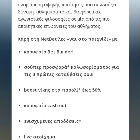
αναμέτρηση υψηλής ποιότητας που συνδυάζει
δύναμη, αθλητικότητα και διαφορετικές
αγωνιστικές φιλοσοφίες σε μία από τις πιο
απαιτητικές επιφάνειες του αθλήματος.
Χάρη στη NetBet λες «ναι στο παιχνίδι» με
κορυφαίο Bet Builder!
σούπερ προσφορά* καλωσορίσματος για
τις 3 πρώτες καταθέσεις σου!
boost νίκης στα παρολί* έως 50%
κορυφαίο cash out
ενισχυμένες αποδόσεις*
live στοίχημα