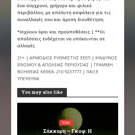
ένα σύγχρονο, γρήγορο και φιλικό
περιβάλλον, με απόλυτη ασφάλεια για τις
συναλλαγές σου και άμεση διευθέτηση.
*Ισχύουν όροι και προϋποθέσεις | **Οι
αποδόσεις ενδέχεται να υπόκεινται σε
αλλαγές
21+ | ΑΡΜΟΔΙΟΣ ΡΥΘΜΙΣΤΗΣ ΕΕΕΠ | ΚΙΝΔΥΝΟΣ
ΕΘΙΣΜΟΥ & ΑΠΩΛΕΙΑΣ ΠΕΡΙΟΥΣΙΑΣ | ΓΡΑΜΜΗ
ΒΟΗΘΕΙΑΣ ΚΕΘΕΑ: 210 9237777 | ΠΑΙΞΕ
ΥΠΕΥΘΥΝΑ
You may also like
ΤΈΝΙΣ
Σάκκαρη – Γκοφ: Η