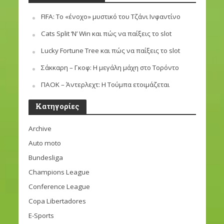
FIFA: Το «ένοχο» μυστικό του Τζάνι Ινφαντίνο
Cats Split ‘N’ Win και πώς να παίξεις το slot
Lucky Fortune Tree και πώς να παίξεις το slot
Σάκκαρη – Γκοφ: Η μεγάλη μάχη στο Τορόντο
ΠΑΟΚ – Άντερλεχτ: Η Τούμπα ετοιμάζεται
Kατηγορίες
Archive
Auto moto
Bundesliga
Champions League
Conference League
Copa Libertadores
E-Sports