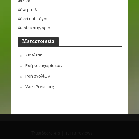
Φιλικά
Χάντμπολ
Χόκεϊ επί πάγου
Χωρίς κατηγορία
Μεταστοιχεία
Σύνδεση
Ροή καταχωρίσεων
Ροή σχολίων
WordPress.org