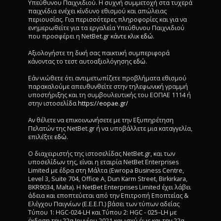
Υπεύθυνου Παιχνιδιού. Η συχνή συμμετοχή στα τυχερά
παιχνίδια ενέχει κίνδυνο εθισμού και απώλειας
περιουσίας. Για περισσότερες πληροφορίες και για να
ενημερωθείτε για τα εργαλεία Υπεύθυνου Παιχνιδιού
που προσφέρει η NetBet.gr κάντε κλικ
εδώ
.
Αξιολογήστε τη δική σας παικτική συμπεριφορά
κάνοντας το τεστ αυτοαξιολόγησης
εδώ
.
Εάν νιώθετε ότι αντιμετωπίζετε προβλήματα εθισμού
παρακαλούμε απευθυνθείτε στην τηλεφωνική γραμμή
υποστήριξης και τη συμβουλευτικής του ΕΟΠΑΕ 1114 ή
στην ιστοσελίδα
https://eopae.gr/
Αν θέλετε να επικοινωνήσετε με την Εξυπηρέτηση
Πελατών της NetBet.gr ή να υποβάλλετε μια καταγγελία,
επιλέξτε
εδώ
.
Ο διαχειριστής της ιστοσελίδας NetBet.gr, και των
υποσελίδων της, είναι η εταιρία NetBet Enterprises
Limited με έδρα στη Μάλτα (Ewropa Business Centre,
Level 3, Suite 704, Office A, Dun Karm Street, Birkirkara,
BKR9034, Malta). Η NetBet Enterprises Limited έχει λάβει
άδεια και εποπτεύεται από την Επιτροπή Εποπτείας &
Ελέγχου Παιγνίων (Ε.Ε.Ε.Π.) βάσει των τύπων αδείας
Τύπου 1: HGC-024-LH και Τύπου 2: HGC - 025–LH με
έκδοση την 22α Ιουνίου 2021 και ισχύ έως και την 22α