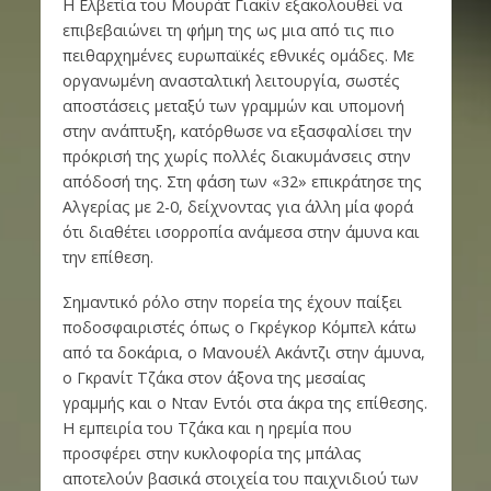
Η Ελβετία του Μουράτ Γιακίν εξακολουθεί να
επιβεβαιώνει τη φήμη της ως μια από τις πιο
πειθαρχημένες ευρωπαϊκές εθνικές ομάδες. Με
οργανωμένη ανασταλτική λειτουργία, σωστές
αποστάσεις μεταξύ των γραμμών και υπομονή
στην ανάπτυξη, κατόρθωσε να εξασφαλίσει την
πρόκρισή της χωρίς πολλές διακυμάνσεις στην
απόδοσή της. Στη φάση των «32» επικράτησε της
Αλγερίας με 2-0, δείχνοντας για άλλη μία φορά
ότι διαθέτει ισορροπία ανάμεσα στην άμυνα και
την επίθεση.
Σημαντικό ρόλο στην πορεία της έχουν παίξει
ποδοσφαιριστές όπως ο Γκρέγκορ Κόμπελ κάτω
από τα δοκάρια, ο Μανουέλ Ακάντζι στην άμυνα,
ο Γκρανίτ Τζάκα στον άξονα της μεσαίας
γραμμής και ο Νταν Εντόι στα άκρα της επίθεσης.
Η εμπειρία του Τζάκα και η ηρεμία που
προσφέρει στην κυκλοφορία της μπάλας
αποτελούν βασικά στοιχεία του παιχνιδιού των