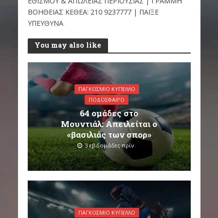
ΕΘΙΣΜΟΥ & ΑΠΩΛΕΙΑΣ ΠΕΡΙΟΥΣΙΑΣ | ΓΡΑΜΜΗ
ΒΟΗΘΕΙΑΣ ΚΕΘΕΑ: 210 9237777 | ΠΑΙΞΕ
ΥΠΕΥΘΥΝΑ
You may also like
ΠΑΓΚΌΣΜΙΟ ΚΎΠΕΛΛΟ
ΠΟΔΌΣΦΑΙΡΟ
64 ομάδες στο
Μουντιάλ: Απειλείται ο
«βασιλιάς των σπορ»
3 εβδομάδες πρίν
ΠΑΓΚΌΣΜΙΟ ΚΎΠΕΛΛΟ