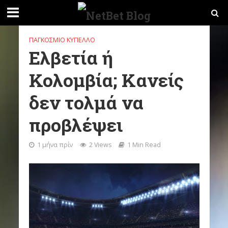
ΠΑΓΚΌΣΜΙΟ ΚΎΠΕΛΛΟ
Ελβετία ή
Κολομβία; Κανείς
δεν τολμά να
προβλέψει
1 μήνα πρίν
2 Views
1 Min Read