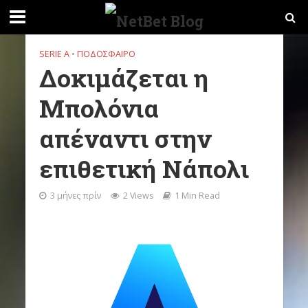
SERIE A
•
ΠΟΔΌΣΦΑΙΡΟ
Δοκιμάζεται η
Μπολόνια
απέναντι στην
επιθετική Νάπολι
3 μήνες πρίν
2 Views
1 Min Read