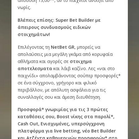
απόδοση 13,00**, αν το παιχνίδι ανοίξει από
νωρίς.
Βλέπεις επίσης: Super Bet Builder με
άπειρους συνδυασμούς ειδικών
στοιχημάτων!
Επιλέγοντας τη
NetBet
GR
, μπορείς να
απολαύσεις μια μεγάλη γκάμα από κορυφαία
αθλήματα και αγορές σε
στοιχημα
αποτελεσματα
και λάιβ καζίνο. Λες «ναι στο
παιχνίδι» απολαμβάνοντας σούπερ προσφορές*
σε ένα σύγχρονο, γρήγορο και φιλικό
περιβάλλον, με απόλυτη ασφάλεια για τις
συναλλαγές σου και άμεση διευθέτηση.
Προσφορά* γνωριμίας για τις 3 πρώτες
καταθέσεις σου, Boost νίκης στα παρολί*,
Cash
Out, Ενισχυμένες, υπερσύγχρονη
πλατφόρμα για live
betting, νέο Bet
Builder
και Ατζέντα καθημερινών προσφορών* στο