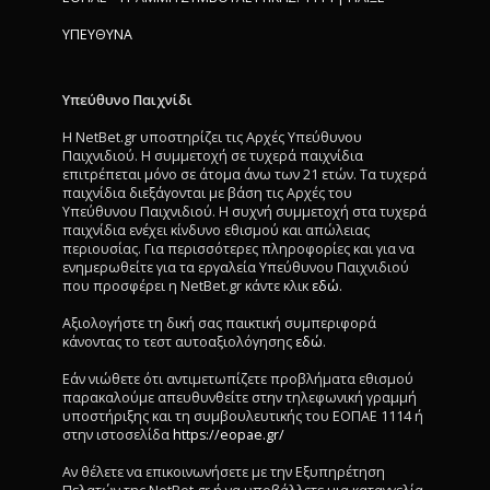
ΥΠΕΥΘΥΝΑ
Υπεύθυνο Παιχνίδι
Η NetBet.gr υποστηρίζει τις Αρχές Υπεύθυνου
Παιχνιδιού. Η συμμετοχή σε τυχερά παιχνίδια
επιτρέπεται μόνο σε άτομα άνω των 21 ετών. Τα τυχερά
παιχνίδια διεξάγονται με βάση τις Αρχές του
Υπεύθυνου Παιχνιδιού. Η συχνή συμμετοχή στα τυχερά
παιχνίδια ενέχει κίνδυνο εθισμού και απώλειας
περιουσίας. Για περισσότερες πληροφορίες και για να
ενημερωθείτε για τα εργαλεία Υπεύθυνου Παιχνιδιού
που προσφέρει η NetBet.gr κάντε κλικ
εδώ
.
Αξιολογήστε τη δική σας παικτική συμπεριφορά
κάνοντας το τεστ αυτοαξιολόγησης
εδώ
.
Εάν νιώθετε ότι αντιμετωπίζετε προβλήματα εθισμού
παρακαλούμε απευθυνθείτε στην τηλεφωνική γραμμή
υποστήριξης και τη συμβουλευτικής του ΕΟΠΑΕ 1114 ή
στην ιστοσελίδα
https://eopae.gr/
Αν θέλετε να επικοινωνήσετε με την Εξυπηρέτηση