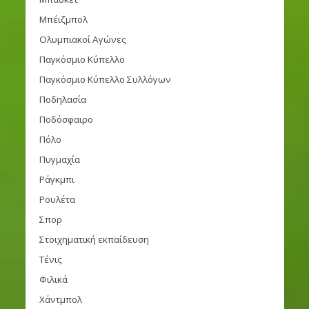
Μπέιζμπολ
Ολυμπιακοί Αγώνες
Παγκόσμιο Κύπελλο
Παγκόσμιο Κύπελλο Συλλόγων
Ποδηλασία
Ποδόσφαιρο
Πόλο
Πυγμαχία
Ράγκμπι
Ρουλέτα
Σπορ
Στοιχηματική εκπαίδευση
Τένις
Φιλικά
Χάντμπολ