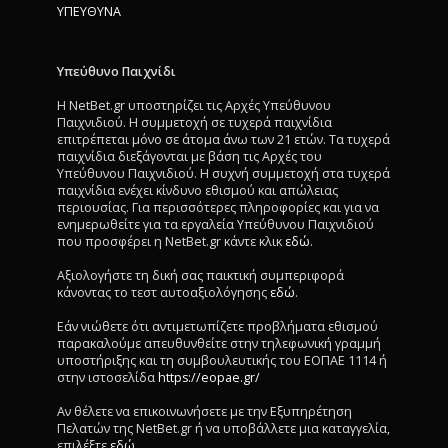
ΥΠΕΥΘΥΝΑ
Υπεύθυνο Παιχνίδι
Η NetBet.gr υποστηρίζει τις Αρχές Υπεύθυνου
Παιχνιδιού. Η συμμετοχή σε τυχερά παιχνίδια
επιτρέπεται μόνο σε άτομα άνω των 21 ετών. Τα τυχερά
παιχνίδια διεξάγονται με βάση τις Αρχές του
Υπεύθυνου Παιχνιδιού. Η συχνή συμμετοχή στα τυχερά
παιχνίδια ενέχει κίνδυνο εθισμού και απώλειας
περιουσίας. Για περισσότερες πληροφορίες και για να
ενημερωθείτε για τα εργαλεία Υπεύθυνου Παιχνιδιού
που προσφέρει η NetBet.gr κάντε κλικ
εδώ
.
Αξιολογήστε τη δική σας παικτική συμπεριφορά
κάνοντας το τεστ αυτοαξιολόγησης
εδώ
.
Εάν νιώθετε ότι αντιμετωπίζετε προβλήματα εθισμού
παρακαλούμε απευθυνθείτε στην τηλεφωνική γραμμή
υποστήριξης και τη συμβουλευτικής του ΕΟΠΑΕ 1114 ή
στην ιστοσελίδα
https://eopae.gr/
Αν θέλετε να επικοινωνήσετε με την Εξυπηρέτηση
Πελατών της NetBet.gr ή να υποβάλλετε μια καταγγελία,
επιλέξτε
εδώ
.