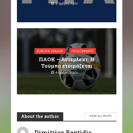
2 ημέρες πρίν
EUROPA LEAGUE
ΠΟΔΌΣΦΑΙΡΟ
ΠΑΟΚ – Άντερλεχτ: Η
Τούμπα ετοιμάζεται
4 ημέρες πρίν
About the author
VIEW ALL POSTS
Dimitrios Raptidis