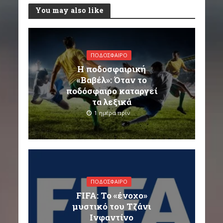
You may also like
ΠΟΔΌΣΦΑΙΡΟ
Η ποδοσφαιρική
«Βαβέλ»: Όταν το
ποδόσφαιρο καταργεί
τα λεξικά
1 ημέρα πρίν
ΠΟΔΌΣΦΑΙΡΟ
FIFA: Το «ένοχο»
μυστικό του Τζάνι
Ινφαντίνο