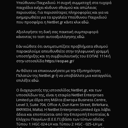
Υπεύθυνου Παιχνιδιού. Η συχνή συμμετοχή στα τυχερά
παιχνίδια ενέχει κίνδυνο εθισμού και απώλειας
περιουσίας. Για περισσότερες πληροφορίες και για να
ενημερωθείτε για τα εργαλεία Υπεύθυνου Παιχνιδιού
που προσφέρει η NetBet.gr κάντε κλικ
εδώ
.
Αξιολογήστε τη δική σας παικτική συμπεριφορά
κάνοντας το τεστ αυτοαξιολόγησης
εδώ
.
Εάν νιώθετε ότι αντιμετωπίζετε προβλήματα εθισμού
παρακαλούμε απευθυνθείτε στην τηλεφωνική γραμμή
υποστήριξης και τη συμβουλευτικής του ΕΟΠΑΕ 1114 ή
στην ιστοσελίδα
https://eopae.gr/
Αν θέλετε να επικοινωνήσετε με την Εξυπηρέτηση
Πελατών της NetBet.gr ή να υποβάλλετε μια καταγγελία,
επιλέξτε
εδώ
.
Ο διαχειριστής της ιστοσελίδας NetBet.gr, και των
υποσελίδων της, είναι η εταιρία NetBet Enterprises
Limited με έδρα στη Μάλτα (Ewropa Business Centre,
Level 3, Suite 704, Office A, Dun Karm Street, Birkirkara,
BKR9034, Malta). Η NetBet Enterprises Limited έχει λάβει
άδεια και εποπτεύεται από την Επιτροπή Εποπτείας &
Ελέγχου Παιγνίων (Ε.Ε.Ε.Π.) βάσει των τύπων αδείας
Τύπου 1: HGC-024-LH και Τύπου 2: HGC - 025–LH με