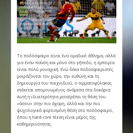
PUBLICATIONxNOTxI
NxFRAxITAxBEL Semi-
finals Donetsk POR
ESP Football euro
Euro National team
international match
xns x1x 2012
horizontal
Το ποδόσφαιρο είναι ένα ομαδικό άθλημα, αλλά
για έναν παίκτη και μόνο στο γήπεδο, η εμπειρία
είναι πολύ μοναχική. Ενώ δέκα ποδοσφαιριστές
μοιράζονται τον χώρο, την ευθύνη και τη
δημιουργία του παιχνιδιού, ο τερματοφύλακας
στέκεται απομονωμένος ανάμεσα στα δοκάρια.
Αυτή η ιδιαιτερότητα μετατρέπει τη θέση του
«άσου» στην πιο άχαρη, αλλά και την πιο
ψυχολογικά φορτισμένη θέση στο ποδόσφαιρο,
όπου η hard-core πίεση είναι μέρος της
καθημερινότητας.