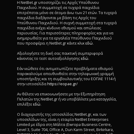
Η NetBet.gr υποστηρίζει τις Αρχές Υπεύθυνου
Παιχνιδιού. Η συμμετοχή σε τυχερά παιχνίδια
επιτρέπεται μόνο σε άτομα άνω των 21 ετών. Τα τυχερά
παιχνίδια διεξάγονται με βάση τις Αρχές του
Υπεύθυνου Παιχνιδιού. Η συχνή συμμετοχή στα τυχερά
παιχνίδια ενέχει κίνδυνο εθισμού και απώλειας
περιουσίας. Για περισσότερες πληροφορίες και για να
ενημερωθείτε για τα εργαλεία Υπεύθυνου Παιχνιδιού
που προσφέρει η NetBet.gr κάντε κλικ
εδώ
.
Αξιολογήστε τη δική σας παικτική συμπεριφορά
κάνοντας το τεστ αυτοαξιολόγησης
εδώ
.
Εάν νιώθετε ότι αντιμετωπίζετε προβλήματα εθισμού
παρακαλούμε απευθυνθείτε στην τηλεφωνική γραμμή
υποστήριξης και τη συμβουλευτικής του ΕΟΠΑΕ 1114 ή
στην ιστοσελίδα
https://eopae.gr/
Αν θέλετε να επικοινωνήσετε με την Εξυπηρέτηση
Πελατών της NetBet.gr ή να υποβάλλετε μια καταγγελία,
επιλέξτε
εδώ
.
Ο διαχειριστής της ιστοσελίδας NetBet.gr, και των
υποσελίδων της, είναι η εταιρία NetBet Enterprises
Limited με έδρα στη Μάλτα (Ewropa Business Centre,
Level 3, Suite 704, Office A, Dun Karm Street, Birkirkara,