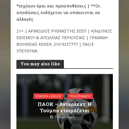
*Ισχύουν όροι και προϋποθέσεις | **Οι
αποδόσεις ενδέχεται να υπόκεινται σε
αλλαγές
21+ | ΑΡΜΟΔΙΟΣ ΡΥΘΜΙΣΤΗΣ ΕΕΕΠ | ΚΙΝΔΥΝΟΣ
ΕΘΙΣΜΟΥ & ΑΠΩΛΕΙΑΣ ΠΕΡΙΟΥΣΙΑΣ | ΓΡΑΜΜΗ
ΒΟΗΘΕΙΑΣ ΚΕΘΕΑ: 210 9237777 | ΠΑΙΞΕ
ΥΠΕΥΘΥΝΑ
You may also like
EUROPA LEAGUE
ΠΟΔΌΣΦΑΙΡΟ
ΠΑΟΚ – Άντερλεχτ: Η
Τούμπα ετοιμάζεται
17 ώρες πρίν