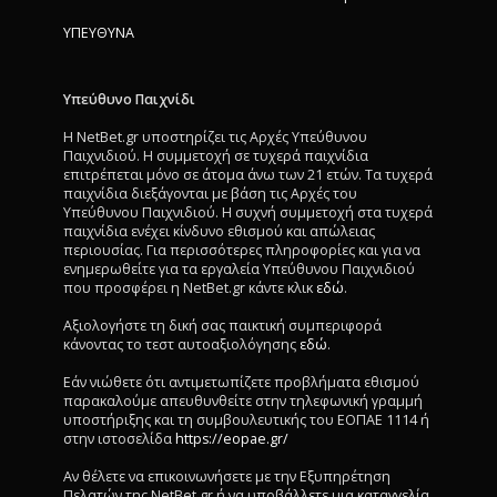
ΥΠΕΥΘΥΝΑ
Υπεύθυνο Παιχνίδι
Η NetBet.gr υποστηρίζει τις Αρχές Υπεύθυνου
Παιχνιδιού. Η συμμετοχή σε τυχερά παιχνίδια
επιτρέπεται μόνο σε άτομα άνω των 21 ετών. Τα τυχερά
παιχνίδια διεξάγονται με βάση τις Αρχές του
Υπεύθυνου Παιχνιδιού. Η συχνή συμμετοχή στα τυχερά
παιχνίδια ενέχει κίνδυνο εθισμού και απώλειας
περιουσίας. Για περισσότερες πληροφορίες και για να
ενημερωθείτε για τα εργαλεία Υπεύθυνου Παιχνιδιού
που προσφέρει η NetBet.gr κάντε κλικ
εδώ
.
Αξιολογήστε τη δική σας παικτική συμπεριφορά
κάνοντας το τεστ αυτοαξιολόγησης
εδώ
.
Εάν νιώθετε ότι αντιμετωπίζετε προβλήματα εθισμού
παρακαλούμε απευθυνθείτε στην τηλεφωνική γραμμή
υποστήριξης και τη συμβουλευτικής του ΕΟΠΑΕ 1114 ή
στην ιστοσελίδα
https://eopae.gr/
Αν θέλετε να επικοινωνήσετε με την Εξυπηρέτηση
Πελατών της NetBet.gr ή να υποβάλλετε μια καταγγελία,