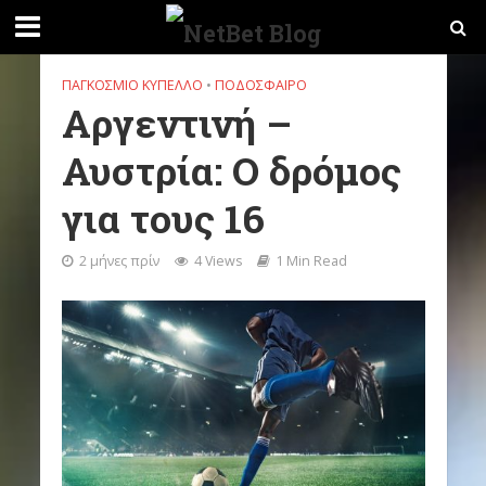
ΠΑΓΚΌΣΜΙΟ ΚΎΠΕΛΛΟ
•
ΠΟΔΌΣΦΑΙΡΟ
Αργεντινή –
Αυστρία: Ο δρόμος
για τους 16
2 μήνες πρίν
4 Views
1 Min Read