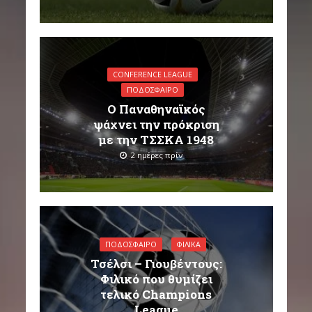
CONFERENCE LEAGUE
ΠΟΔΌΣΦΑΙΡΟ
Ο Παναθηναϊκός
ψάχνει την πρόκριση
με την ΤΣΣΚΑ 1948
2 ημέρες πρίν
ΠΟΔΌΣΦΑΙΡΟ
ΦΙΛΙΚΆ
Τσέλσι – Γιουβέντους:
Φιλικό που θυμίζει
τελικό Champions
League