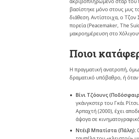
ακριβοπληρωμένο σταρ του πλα
βασίστηκε μόνο στους μυς τ
διάθεση. Αντίστοιχα, ο Τζον
πορεία (Peacemaker, The Suici
μακροημέρευση στο Χόλιγουν
Ποιοι κατάφε
Η πραγματική ανατροπή, όμως
δραματικό υπόβαθρο, ή όταν
Βίνι Τζόουνς (Ποδόσφαιρ
γκάνγκστερ του Γκάι Ρίτσι
Αρπαχτή (2000), έχει αποδ
άψογα σε κινηματογραφικό
Ντέιβ Μπατίστα (Πάλη):
Ο
ταμπέλα του «κλειστού» μ