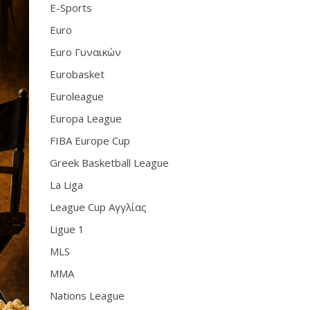
E-Sports
Euro
Euro Γυναικών
Eurobasket
Euroleague
Europa League
FIBA Europe Cup
Greek Basketball League
La Liga
League Cup Αγγλίας
Ligue 1
MLS
MMA
Nations League