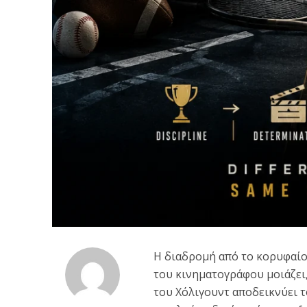
Η διαδρομή από το κορυφαίο
του κινηματογράφου μοιάζει,
του Χόλιγουντ αποδεικνύει τ