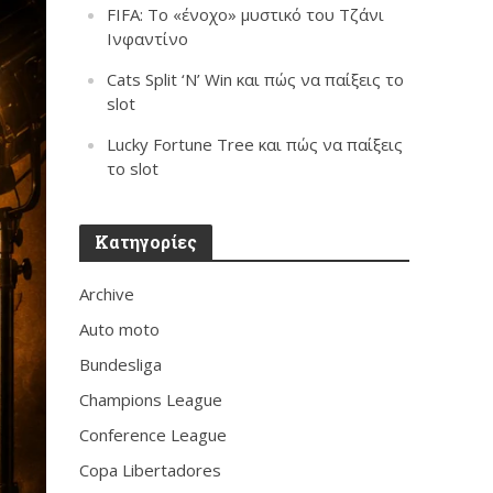
FIFA: Το «ένοχο» μυστικό του Τζάνι
Ινφαντίνο
Cats Split ‘N’ Win και πώς να παίξεις το
slot
Lucky Fortune Tree και πώς να παίξεις
το slot
Kατηγορίες
Archive
Auto moto
Bundesliga
Champions League
Conference League
Copa Libertadores