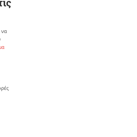
τις
 να
υ
μα
ο
ορές