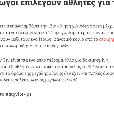
γωγοί επιλέγουν αθλητές για 
ει να επαναλαμβάνει την ίδια κίνηση χιλιάδες φορές μέχρι
νότητα για τα εξαντλητικά 14ωρα γυρίσματα μιας ταινίας το
νουν μαζί τους ένα έτοιμο, φανατικό κοινό από το
στοιχη
το οικονομικό ρίσκο των παραγωγών.
δεν είναι πια ένα απλό πείραμα, αλλά μια δοκιμασμένη
ου. Οι αθλητές δεν επισκέπτονται απλώς το Χόλιγουντ, τ
τι το δράμα της μεγάλης οθόνης δεν έχει και πολλές διαφ
ων δευτερολέπτων ενός μεγάλου τελικού.
το παιχνίδι» με