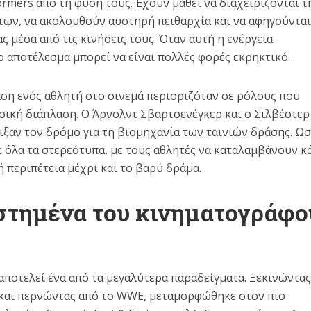
ormers από τη φύση τους. Έχουν μάθει να διαχειρίζονται τ
ων, να ακολουθούν αυστηρή πειθαρχία και να αφηγούνται
ς μέσα από τις κινήσεις τους. Όταν αυτή η ενέργεια
το αποτέλεσμα μπορεί να είναι πολλές φορές εκρηκτικό.
αση ενός αθλητή στο σινεμά περιοριζόταν σε ρόλους που
σική διάπλαση. Ο Άρνολντ Σβαρτσενέγκερ και ο Σιλβέστερ
οιξαν τον δρόμο για τη βιομηχανία των ταινιών δράσης. Ω
 όλα τα στερεότυπα, με τους αθλητές να καταλαμβάνουν κ
ή περιπέτεια μέχρι και το βαρύ δράμα.
εστημένα του κινηματογράφο
αποτελεί ένα από τα μεγαλύτερα παραδείγματα. Ξεκινώντα
και περνώντας από το WWE, μεταμορφώθηκε στον πιο