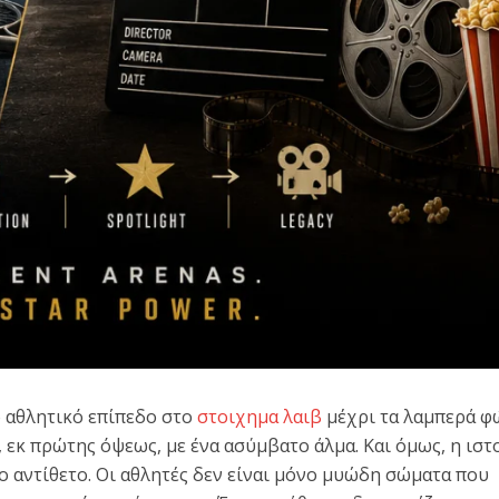
 αθλητικό επίπεδο στο
στοιχημα λαιβ
μέχρι τα λαμπερά φ
 εκ πρώτης όψεως, με ένα ασύμβατο άλμα. Και όμως, η ιστ
ο αντίθετο. Οι αθλητές δεν είναι μόνο μυώδη σώματα που