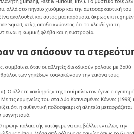
νήτη (Jumanji, Fast & Furious, κτλ.). Το μυστικό του; Δεν
ου, αλλά στο πηγαίο χιούμορ και την αυτοσαρκαστική του
 Σίνα ακολουθεί και αυτός μια παρόμοια, άκρως επιτυχημέ
de Squad, κτλ.), αποδεικνύοντας ότι το κλειδί για τη
τ είναι η κωμική φλέβα και η ευστροφία.
ραν να σπάσουν τα στερεότυ
, συμβαίνει όταν οι αθλητές διεκδικούν ρόλους με βαθύ
 θρύλοι των γηπέδων τσαλακώνουν την εικόνα τους.
ο):
Ο άλλοτε «σκληρός» της Γουίμπλεντον έγινε ο αγαπημ
. Με τις ερμηνείες του στα Δύο Καπνισμένες Κάννες (1998) 
είξει ότι η αυθεντική ποδοσφαιρική αλητεία μεταφράζεται
 μαγνητισμό.
 πρώην παλαιστής κατάφερε να αποβάλλει εντελώς την
υώδους τύπου. Μέσα από ρόλους σε ταινίες όπως το Guard