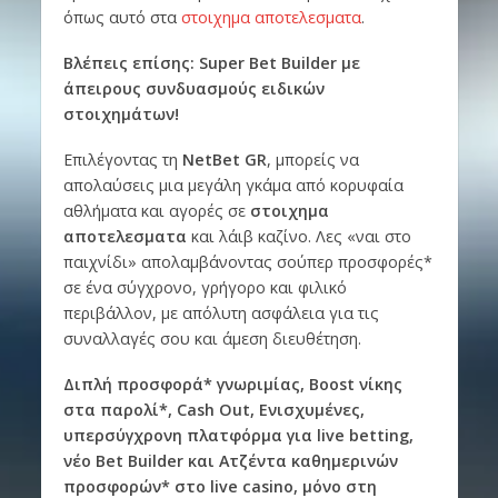
όπως αυτό στα
στοιχημα αποτελεσματα
.
Βλέπεις επίσης: Super Bet Builder με
άπειρους συνδυασμούς ειδικών
στοιχημάτων!
Επιλέγοντας τη
NetBet
GR
, μπορείς να
απολαύσεις μια μεγάλη γκάμα από κορυφαία
αθλήματα και αγορές σε
στοιχημα
αποτελεσματα
και λάιβ καζίνο. Λες «ναι στο
παιχνίδι» απολαμβάνοντας σούπερ προσφορές*
σε ένα σύγχρονο, γρήγορο και φιλικό
περιβάλλον, με απόλυτη ασφάλεια για τις
συναλλαγές σου και άμεση διευθέτηση.
Διπλή προσφορά* γνωριμίας, Boost νίκης
στα παρολί*, Cash
Out, Ενισχυμένες,
υπερσύγχρονη πλατφόρμα για live
betting,
νέο Bet
Builder και Ατζέντα καθημερινών
προσφορών* στο live
casino, μόνο στη