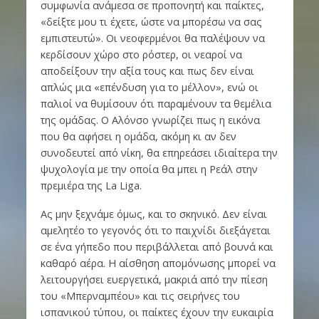
συμφωνία ανάμεσα σε προπονητή και παίκτες,
«δείξτε μου τι έχετε, ώστε να μπορέσω να σας
εμπιστευτώ». Οι νεοφερμένοι θα παλέψουν να
κερδίσουν χώρο στο ρόστερ, οι νεαροί να
αποδείξουν την αξία τους και πως δεν είναι
απλώς μια «επένδυση για το μέλλον», ενώ οι
παλιοί να θυμίσουν ότι παραμένουν τα θεμέλια
της ομάδας. Ο Αλόνσο γνωρίζει πως η εικόνα
που θα αφήσει η ομάδα, ακόμη κι αν δεν
συνοδευτεί από νίκη, θα επηρεάσει ιδιαίτερα την
ψυχολογία με την οποία θα μπει η Ρεάλ στην
πρεμιέρα της La Liga.
Ας μην ξεχνάμε όμως, και το σκηνικό. Δεν είναι
αμελητέο το γεγονός ότι το παιχνίδι διεξάγεται
σε ένα γήπεδο που περιβάλλεται από βουνά και
καθαρό αέρα. Η αίσθηση απομόνωσης μπορεί να
λειτουργήσει ευεργετικά, μακριά από την πίεση
του «Μπερναμπέου» και τις σειρήνες του
ισπανικού τύπου, οι παίκτες έχουν την ευκαιρία