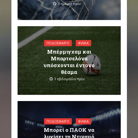
3 ημέρες πρίν
ΠΟΔΌΣΦΑΙΡΟ
ΦΙΛΙΚΆ
Μπέρμιγχαμ και
Μπαρτσελόνα
υπόσχονται έντονο
θέαμα
1 εβδομάδα πρίν
ΠΟΔΌΣΦΑΙΡΟ
ΦΙΛΙΚΆ
Μπορεί ο ΠΑΟΚ να
λυγίσει τη Ντιναμό