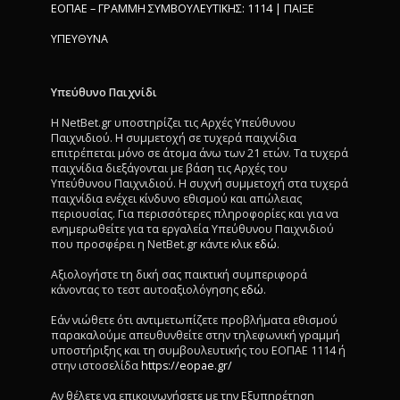
ΕΟΠΑΕ – ΓΡΑΜΜΗ ΣΥΜΒΟΥΛΕΥΤΙΚΗΣ: 1114 | ΠΑΙΞΕ
ΥΠΕΥΘΥΝΑ
Υπεύθυνο Παιχνίδι
Η NetBet.gr υποστηρίζει τις Αρχές Υπεύθυνου
Παιχνιδιού. Η συμμετοχή σε τυχερά παιχνίδια
επιτρέπεται μόνο σε άτομα άνω των 21 ετών. Τα τυχερά
παιχνίδια διεξάγονται με βάση τις Αρχές του
Υπεύθυνου Παιχνιδιού. Η συχνή συμμετοχή στα τυχερά
παιχνίδια ενέχει κίνδυνο εθισμού και απώλειας
περιουσίας. Για περισσότερες πληροφορίες και για να
ενημερωθείτε για τα εργαλεία Υπεύθυνου Παιχνιδιού
που προσφέρει η NetBet.gr κάντε κλικ
εδώ
.
Αξιολογήστε τη δική σας παικτική συμπεριφορά
κάνοντας το τεστ αυτοαξιολόγησης
εδώ
.
Εάν νιώθετε ότι αντιμετωπίζετε προβλήματα εθισμού
παρακαλούμε απευθυνθείτε στην τηλεφωνική γραμμή
υποστήριξης και τη συμβουλευτικής του ΕΟΠΑΕ 1114 ή
στην ιστοσελίδα
https://eopae.gr/
Αν θέλετε να επικοινωνήσετε με την Εξυπηρέτηση